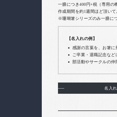
一膳につき400円+税（専用
作成期間を約1週間ほど頂いて
※珊瑚箸シリーズのみ一膳につき
【名入れの例】
感謝の言葉を、お箸に
ご卒業・退職記念など
部活動やサークルの仲
名入