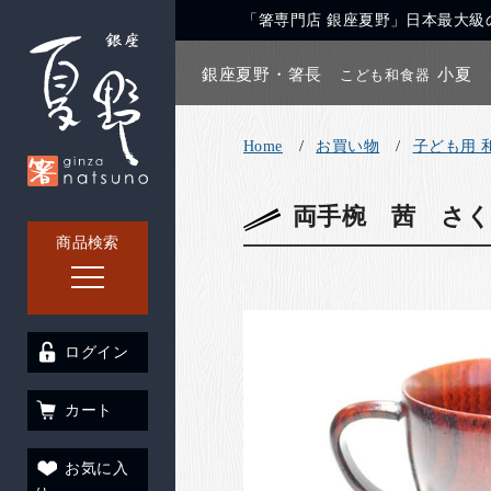
「箸専門店 銀座夏野」日本最大級の
銀座夏野・箸長
小夏
こども和食器
Home
お買い物
子ども用 
両手椀 茜 さ
商品検索
ログイン
カート
お気に入