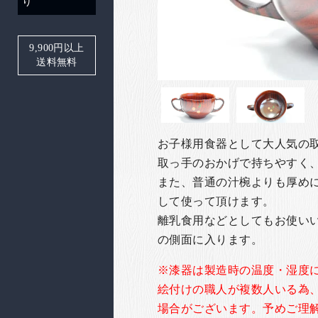
り
9,900
円以上
送料無料
お子様用食器として大人気の
取っ手のおかげで持ちやすく
また、普通の汁椀よりも厚め
して使って頂けます。
離乳食用などとしてもお使い
の側面に入ります。
※漆器は製造時の温度・湿度
絵付けの職人が複数人いる為
場合がございます。予めご理