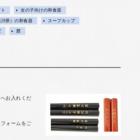
フト
女の子向けの和食器
石川県）の和食器
スープカップ
ぼ
茜
トへお入れくだ
れフォームをご