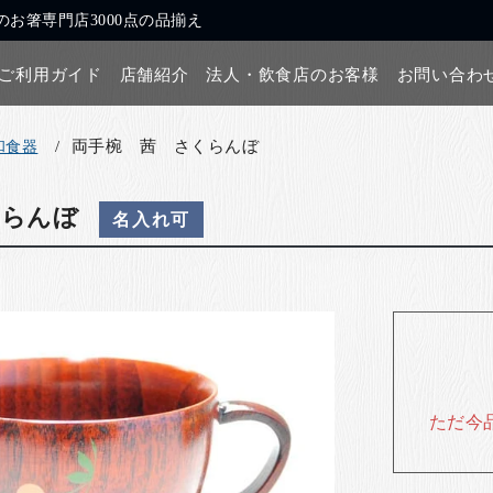
お箸専門店3000点の品揃え
ご利用ガイド
店舗紹介
法人・飲食店のお客様
お問い合わ
両手椀 茜 さくらんぼ
和食器
くらんぼ
名入れ可
ただ今