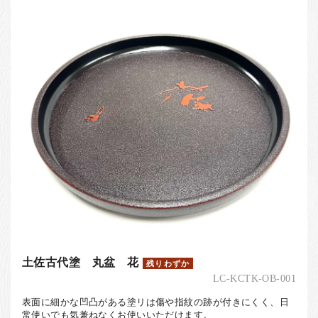
お客様の声
店舗紹介
お問い合わせ
お知らせ
箸ブログ
English
土佐古代塗 丸盆 花
残りわずか
LC-KCTK-OB-001
表面に細かな凹凸がある塗リは傷や指紋の跡が付きにくく、日
常使いでも気兼ねなくお使いいただけます。