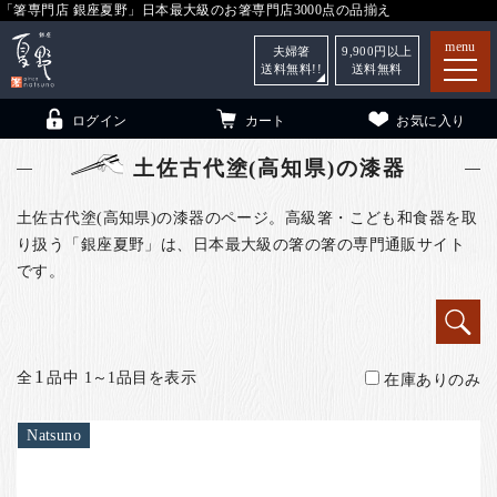
「箸専門店 銀座夏野」日本最大級のお箸専門店3000点の品揃え
menu
夫婦箸
9,900
円以上
送料無料!!
送料無料
ログイン
カート
お気に入り
土佐古代塗(高知県)の漆器
土佐古代塗(高知県)の漆器のページ。高級箸・こども和食器を取
り扱う「銀座夏野」は、日本最大級の箸の箸の専門通販サイト
箸
（贈答用・自宅用）
です。
子供和食器
（贈答用・自宅用）
銀座夏野・箸長
について
1
全
品中 1～1品目を表示
小夏
について
在庫ありのみ
こども和食器
ご利用ガイド
Natsuno
法人・飲食店のお客様