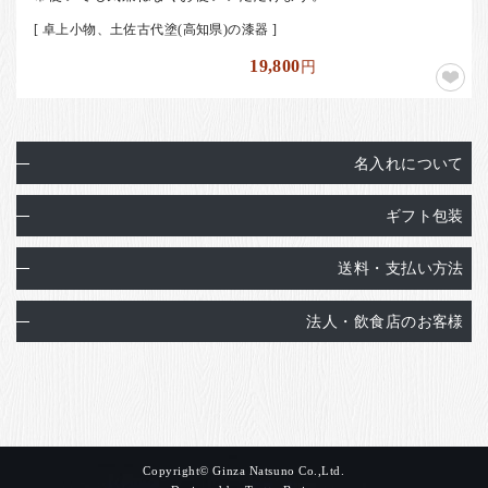
[ 卓上小物、土佐古代塗(高知県)の漆器 ]
19,800
円
名入れについて
ギフト包装
送料・支払い方法
法人・飲食店のお客様
Copyright© Ginza Natsuno Co.,Ltd.