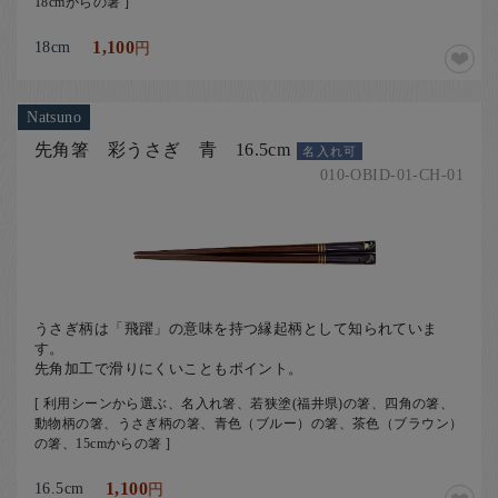
18cmからの箸 ]
18cm
1,100
円
Natsuno
先角箸 彩うさぎ 青 16.5cm
名入れ可
010-OBID-01-CH-01
うさぎ柄は「飛躍」の意味を持つ縁起柄として知られていま
す。
先角加工で滑りにくいこともポイント。
[ 利用シーンから選ぶ、名入れ箸、若狭塗(福井県)の箸、四角の箸、
動物柄の箸、うさぎ柄の箸、青色（ブルー）の箸、茶色（ブラウン）
の箸、15cmからの箸 ]
16.5cm
1,100
円