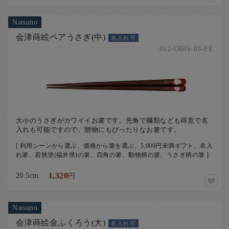
Natsuno
会津蒔絵ペアうさぎ(中)
名入れ可
012-OBIS-03-FE
大小のうさぎがカワイイお箸です。先角で麺類なども得意で名
入れも可能ですので、贈物にもぴったりなお箸です。
[ 利用シーンから選ぶ、価格から箸を選ぶ、5,000円未満ギフト、名入
れ箸、若狭塗(福井県)の箸、四角の箸、動物柄の箸、うさぎ柄の箸 ]
20.5cm
1,320
円
Natsuno
会津蒔絵金ふくろう(大)
名入れ可