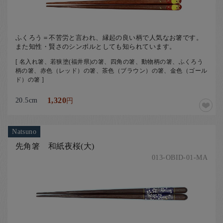
ふくろう＝不苦労と言われ、縁起の良い柄で人気なお箸です。
また知性・賢さのシンボルとしても知られています。
[ 名入れ箸、若狭塗(福井県)の箸、四角の箸、動物柄の箸、ふくろう
柄の箸、赤色（レッド）の箸、茶色（ブラウン）の箸、金色（ゴール
ド）の箸 ]
20.5cm
1,320
円
Natsuno
先角箸 和紙夜桜(大)
013-OBID-01-MA