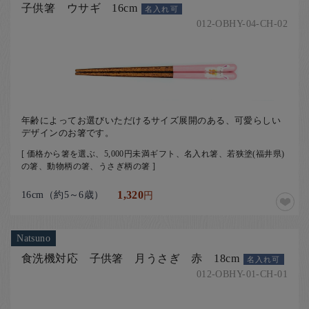
子供箸 ウサギ 16cm
名入れ可
012-OBHY-04-CH-02
年齢によってお選びいただけるサイズ展開のある、可愛らしい
デザインのお箸です。
[ 価格から箸を選ぶ、5,000円未満ギフト、名入れ箸、若狭塗(福井県)
の箸、動物柄の箸、うさぎ柄の箸 ]
16cm（約5～6歳）
1,320
円
Natsuno
食洗機対応 子供箸 月うさぎ 赤 18cm
名入れ可
012-OBHY-01-CH-01