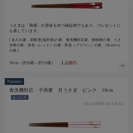
うさぎは「飛躍」の意味を持つ縁起柄でもあり、プレゼントに
も適しています。
[ 名入れ箸、若狭塗(福井県)の箸、食洗機対応箸、動物柄の箸、うさ
ぎ柄の箸、赤色（レッド）の箸、茶色（ブラウン）の箸、18cmから
の箸 ]
18cm（約8歳～約10歳）
1,320
円
Natsuno
食洗機対応 子供箸 月うさぎ ピンク 18cm
名入れ可
012-OBHY-01-CH-02