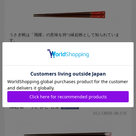
うさぎ柄は「飛躍」の意味を持つ縁起柄として知られていま
す。
先角加工で滑りにくいこともポイント。名前を入れてプレゼン
トされてみては。
[ 名入れ箸、若狭塗(福井県)の箸、四角の箸、動物柄の箸、うさぎ柄
の箸、18cmからの箸 ]
18cm
1,100
円
Natsuno
縁起箸 うさぎと七宝
名入れ可
012-OBHI-08-UN