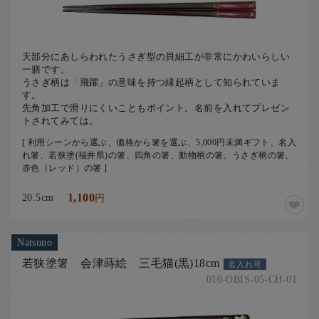
天部分にあしらわれたうさぎ型の貝細工が非常にかわいらしい
一膳です。
うさぎ柄は「飛躍」の意味を持つ縁起柄として知られていま
す。
先角加工で滑りにくいこともポイント。名前を入れてプレゼン
トされてみては。
[ 利用シーンから選ぶ、価格から箸を選ぶ、5,000円未満ギフト、名入
れ箸、若狭塗(福井県)の箸、四角の箸、動物柄の箸、うさぎ柄の箸、
赤色（レッド）の箸 ]
20.5cm
1,100
円
Natsuno
若狭塗箸 会津蒔絵 三毛猫(黒)18cm
名入れ可
010-OBIS-05-CH-01