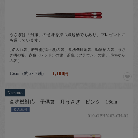
うさぎは「飛躍」の意味を持つ縁起柄でもあり、プレゼントに
も適しています。
[ 名入れ箸、若狭塗(福井県)の箸、食洗機対応箸、動物柄の箸、うさ
ぎ柄の箸、赤色（レッド）の箸、茶色（ブラウン）の箸、15cmから
の箸 ]
16cm（約5～7歳）
1,100
円
Natsuno
食洗機対応 子供箸 月うさぎ ピンク 16cm
名入れ可
010-OBHY-02-CH-02