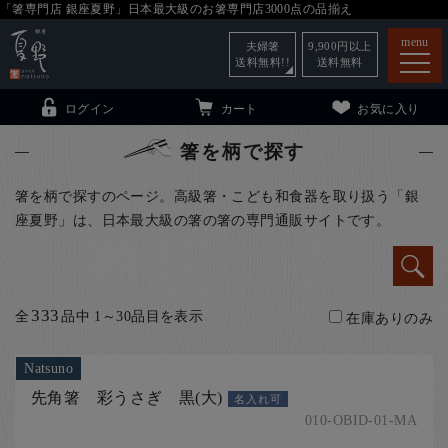
「箸専門店 銀座夏野」日本最大級のお箸専門店3000点の品揃え
menu
夫婦箸
9,900
円以上
送料無料!!
送料無料
ログイン
カート
お気に入り
箸を柄で探す
箸を柄で探すのページ。高級箸・こども和食器を取り扱う「銀
座夏野」は、日本最大級の箸の箸の専門通販サイトです。
箸
（贈答用・自宅用）
子供和食器
（贈答用・自宅用）
銀座夏野・箸長
について
333
全
品中 1～30品目を表示
在庫ありのみ
小夏
について
こども和食器
Natsuno
ご利用ガイド
先角箸 彩うさぎ 黒(大)
名入れ可
法人・飲食店のお客様
010-OBID-01-MA