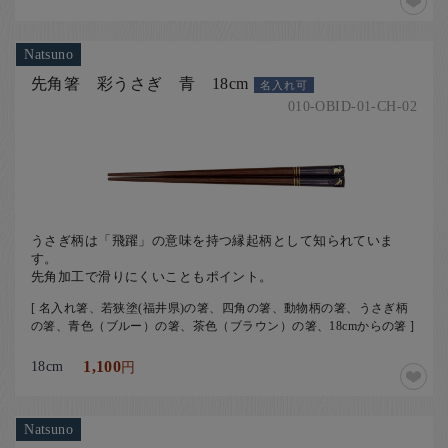
Natsuno
先角箸 彩うさぎ 青 18cm
名入れ可
010-OBID-01-CH-02
うさぎ柄は「飛躍」の意味を持つ縁起柄として知られていま
す。
先角加工で滑りにくいこともポイント。
[ 名入れ箸、若狭塗(福井県)の箸、四角の箸、動物柄の箸、うさぎ柄
の箸、青色（ブルー）の箸、茶色（ブラウン）の箸、18cmからの箸 ]
18cm
1,100
円
Natsuno