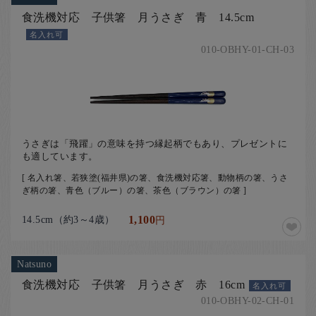
食洗機対応 子供箸 月うさぎ 青 14.5cm
名入れ可
010-OBHY-01-CH-03
うさぎは「飛躍」の意味を持つ縁起柄でもあり、プレゼントに
も適しています。
[ 名入れ箸、若狭塗(福井県)の箸、食洗機対応箸、動物柄の箸、うさ
ぎ柄の箸、青色（ブルー）の箸、茶色（ブラウン）の箸 ]
14.5cm（約3～4歳）
1,100
円
Natsuno
食洗機対応 子供箸 月うさぎ 赤 16cm
名入れ可
010-OBHY-02-CH-01