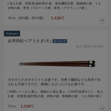
[ 名入れ箸、若狭塗(福井県)の箸、食洗機対応箸、動物柄の箸、うさ
ぎ柄の箸、青色（ブルー）の箸、茶色（ブラウン）の箸 ]
18cm（約8歳～約10歳）
1,320
円
Natsuno
会津蒔絵ペアうさぎ(大)
名入れ可
012-OBIS-03-MA
大小のうさぎがカワイイお箸です。先角で麺類なども得意で名
入れも可能ですので、贈物にもぴったりなお箸です。
[ 利用シーンから選ぶ、価格から箸を選ぶ、5,000円未満ギフト、名入
れ箸、若狭塗(福井県)の箸、四角の箸、動物柄の箸、うさぎ柄の箸 ]
23cm
1,320
円