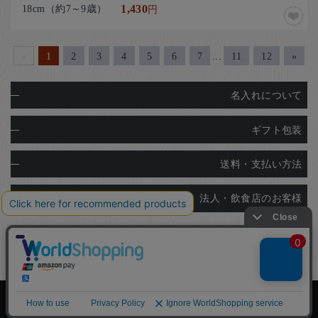
18cm（約7～9歳）
1,430
円
«
1
2
3
4
5
6
7
...
11
12
»
名入れについて
ギフト包装
送料・支払い方法
法人・飲食店のお客様
Copyright© Ginza Natsuno Co.,Ltd.
Designed by
Tratto Brain
.