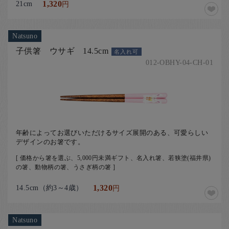
21cm
1,320
円
Natsuno
子供箸 ウサギ 14.5cm
名入れ可
012-OBHY-04-CH-01
年齢によってお選びいただけるサイズ展開のある、可愛らしい
デザインのお箸です。
[ 価格から箸を選ぶ、5,000円未満ギフト、名入れ箸、若狭塗(福井県)
の箸、動物柄の箸、うさぎ柄の箸 ]
14.5cm（約3～4歳）
1,320
円
Natsuno