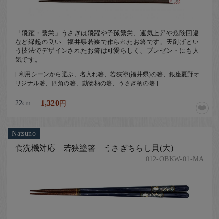
「飛躍・繁栄」うさぎは飛躍や子孫繁栄、運気上昇や危険回避
など縁起の良い、福井県若狭で作られたお箸です。天削げとい
う技法でデザインされたお箸は可愛らしく、プレゼントにも人
気です。
[ 利用シーンから選ぶ、名入れ箸、若狭塗(福井県)の箸、銀座夏野オ
リジナル箸、四角の箸、動物柄の箸、うさぎ柄の箸 ]
22cm
1,320
円
Natsuno
食洗機対応 若狭塗箸 うさぎちらし貝(大)
012-OBKW-01-MA