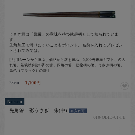
お客様の声
店舗紹介
お問い合わせ
お知らせ
うさぎ柄は「飛躍」の意味を持つ縁起柄として知られていま
す。
箸ブログ
先角加工で滑りにくいこともポイント。名前を入れてプレゼン
トされてみては。
English
[ 利用シーンから選ぶ、価格から箸を選ぶ、5,000円未満ギフト、名入
れ箸、若狭塗(福井県)の箸、四角の箸、動物柄の箸、うさぎ柄の箸、
黒色（ブラック）の箸 ]
23cm
1,100
円
Natsuno
先角箸 彩うさぎ 朱(中)
名入れ可
010-OBID-01-FE