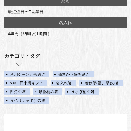
納期
最短翌日〜7営業日
名入れ
440円（納期 約1週間）
カテゴリ・タグ
利用シーンから選ぶ
価格から箸を選ぶ
5,000円未満ギフト
名入れ箸
若狭塗(福井県)の箸
四角の箸
動物柄の箸
うさぎ柄の箸
赤色（レッド）の箸