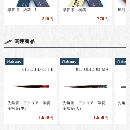
贈答用 紙箱 紺
贈答用 桐箱
風呂敷
220
770
円
円
関連商品
Natsuno
Natsuno
Natsun
015-OBID-03-FE
015-OBID-03-MA
先角箸 アクリア 漆切
先角箸 アクリア 漆切
先角箸
子松葉(中)
子松葉(大)
1,650
1,650
円
円