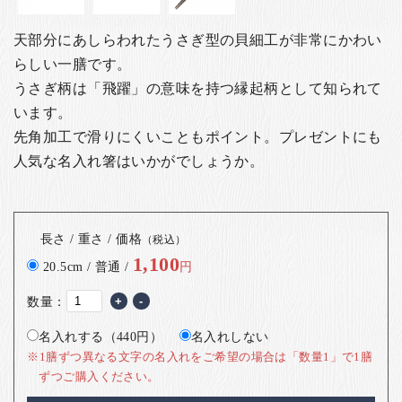
天部分にあしらわれたうさぎ型の貝細工が非常にかわい
らしい一膳です。
うさぎ柄は「飛躍」の意味を持つ縁起柄として知られて
います。
先角加工で滑りにくいこともポイント。
プレゼントにも
人気な名入れ箸はいかがでしょうか。
長さ / 重さ / 価格
（税込）
1,100
20.5cm / 普通 /
円
数量：
+
-
名入れする（440円）
名入れしない
※1膳ずつ異なる文字の名入れをご希望の場合は「数量1」で1膳
ずつご購入ください。