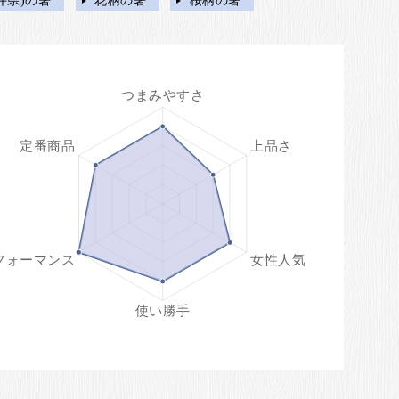
井県)の箸
花柄の箸
桜柄の箸