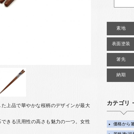
素地
表面塗装
箸先
納期
カテゴリ
した上品で華やかな桜柄のデザインが最大
応できる汎用性の高さも魅力の一つ。女性
価格から