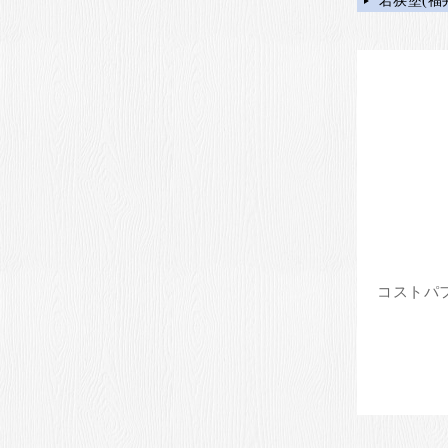
若狭塗(福