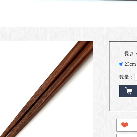
長さ /
23cm
数量：