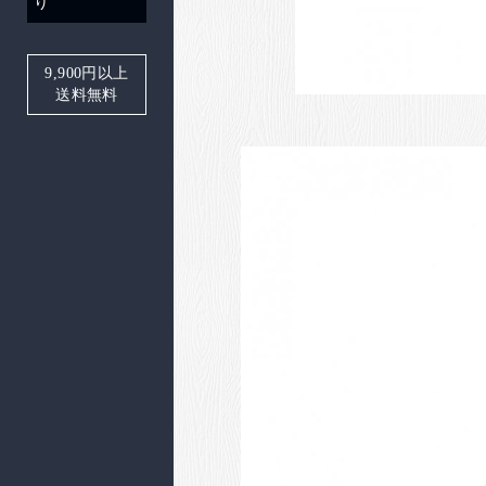
り
9,900
円以上
送料無料