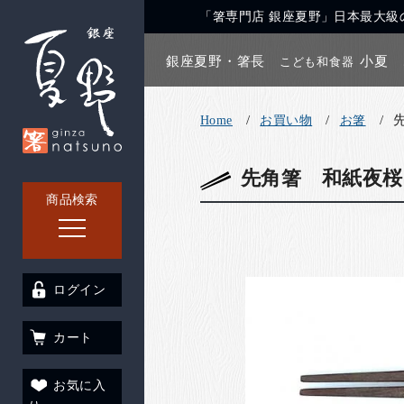
「箸専門店 銀座夏野」日本最大級の
銀座夏野・箸長
小夏
こども和食器
Home
お買い物
お箸
先角箸 和紙夜桜(
商品検索
ログイン
カート
お気に入