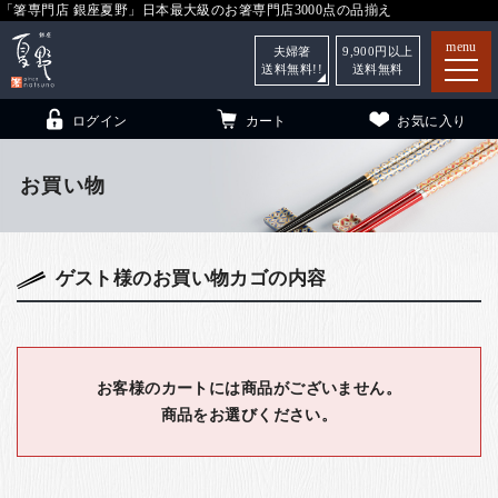
「箸専門店 銀座夏野」日本最大級のお箸専門店3000点の品揃え
menu
夫婦箸
9,900
円以上
送料無料!!
送料無料
ログイン
カート
お気に入り
お買い物
箸
（贈答用・自宅用）
ゲスト様のお買い物カゴの内容
子供和食器
（贈答用・自宅用）
銀座夏野・箸長
について
小夏
について
こども和食器
お客様のカートには商品がございません。
商品をお選びください。
ご利用ガイド
法人・飲食店のお客様