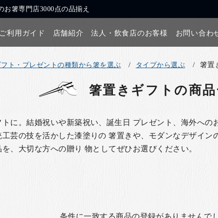
お箸専門店3000点の品揃え
ご利用ガイド
店舗紹介
法人・飲食店のお客様
お問い合わ
箸置
ギフト・プレゼントの種類から箸を選ぶ
タイプから選ぶ
箸置きギフト
の商品
トに。結婚祝いや新築祝い、誕生日 プレゼント、海外への
工芸の技を活かした漆塗りの 箸置きや、モダンなデザイン
品を、大切な方への贈り 物としてぜひお選びください。
条件に一致する商品の登録がありませんで