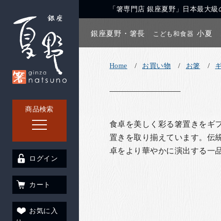
「箸専門店 銀座夏野」日本最大級の
銀座夏野・箸長
小夏
こども和食器
Home
お買い物
お箸
商品検索
食卓を美しく彩る箸置きをギフ
置きを取り揃えています。伝統
卓をより華やかに演出する一
ログイン
カート
お気に入