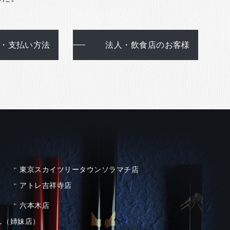
・支払い方法
法人・飲食店のお客様
東京スカイツリータウンソラマチ店
アトレ吉祥寺店
六本木店
し（姉妹店）