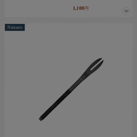
1,100
円
Natsuno