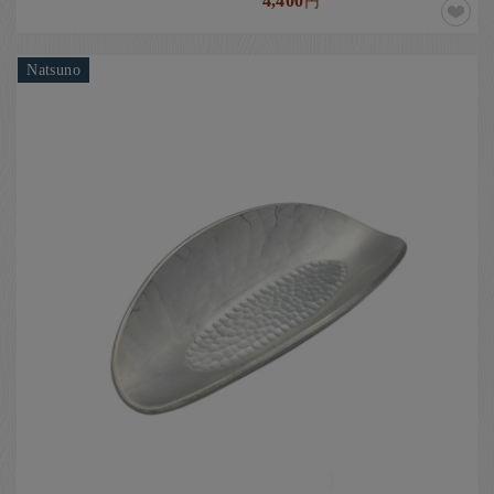
4,400
円
Natsuno