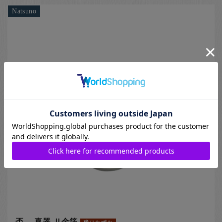
Natsuno
盃 -喜器-Ⅱ金箔