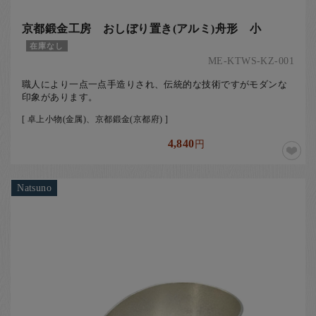
京都鍛金工房 おしぼり置き(アルミ)舟形 小
在庫なし
ME-KTWS-KZ-001
職人により一点一点手造りされ、伝統的な技術ですがモダンな
印象があります。
[ 卓上小物(金属)、京都鍛金(京都府) ]
4,840
円
Natsuno