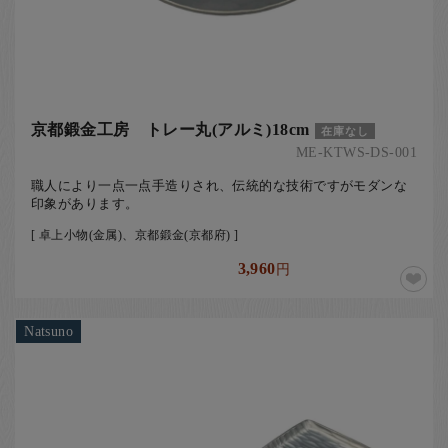
京都鍛金工房 トレー丸(アルミ)18cm
在庫なし
ME-KTWS-DS-001
職人により一点一点手造りされ、伝統的な技術ですがモダンな
印象があります。
[ 卓上小物(金属)、京都鍛金(京都府) ]
3,960
円
Natsuno