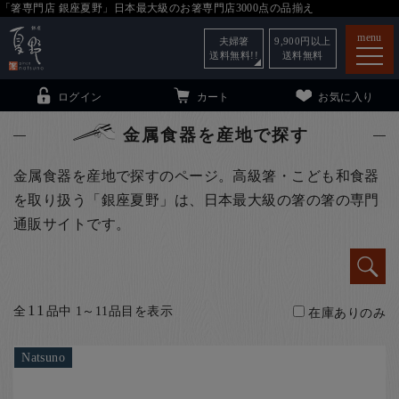
「箸専門店 銀座夏野」日本最大級のお箸専門店3000点の品揃え
menu
夫婦箸
9,900
円以上
送料無料!!
送料無料
ログイン
カート
お気に入り
金属食器を産地で探す
金属食器を産地で探すのページ。高級箸・こども和食器
を取り扱う「銀座夏野」は、日本最大級の箸の箸の専門
箸
（贈答用・自宅用）
通販サイトです。
子供和食器
（贈答用・自宅用）
銀座夏野・箸長
について
小夏
について
こども和食器
11
全
品中 1～11品目を表示
在庫ありのみ
ご利用ガイド
Natsuno
法人・飲食店のお客様