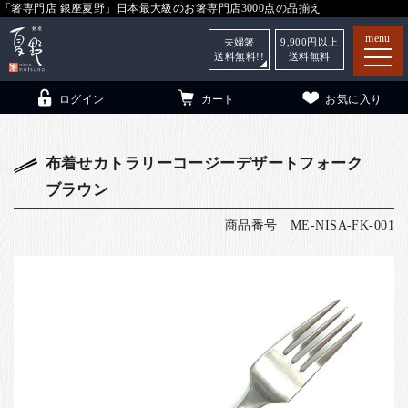
「箸専門店 銀座夏野」日本最大級のお箸専門店3000点の品揃え
menu
夫婦箸
9,900
円以上
送料無料!!
送料無料
ログイン
カート
お気に入り
布着せカトラリーコージーデザートフォーク
ブラウン
箸
（贈答用・自宅用）
商品番号
ME-NISA-FK-001
子供和食器
（贈答用・自宅用）
銀座夏野・箸長
について
小夏
について
こども和食器
ご利用ガイド
法人・飲食店のお客様