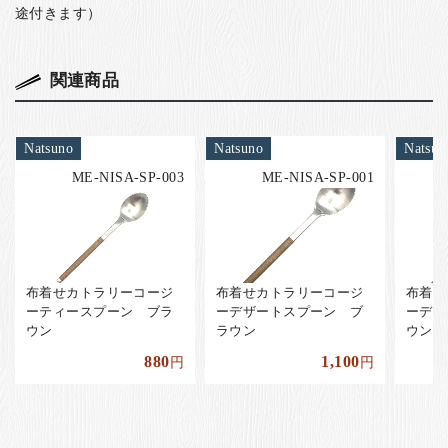
途付きます）
関連商品
Natsuno
Natsuno
Natsun
ME-NISA-SP-003
ME-NISA-SP-001
布着せカトラリーコージ
布着せカトラリーコージ
布着せ
ーティースプーン ブラ
ーデザートスプーン ブ
ーデザ
ウン
ラウン
ウン
880
1,100
円
円