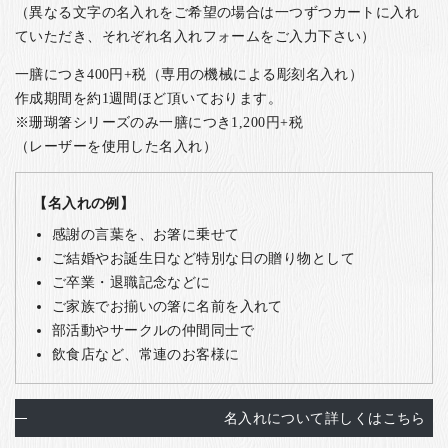
（異なる文字の名入れをご希望の場合は一つずつカートに入れ
ていただき、それぞれ名入れフォームをご入力下さい）
一膳につき400円+税（専用の機械による彫刻名入れ）
作成期間を約1週間ほど頂いております。
※珊瑚箸シリーズのみ一膳につき1,200円+税
（レーザーを使用した名入れ）
【名入れの例】
感謝の言葉を、お箸に乗せて
ご結婚やお誕生日など特別な日の贈り物として
ご卒業・退職記念などに
ご家族でお揃いの箸に名前を入れて
部活動やサークルの仲間同士で
飲食店など、常連のお客様に
名入れについて詳しくはこちら