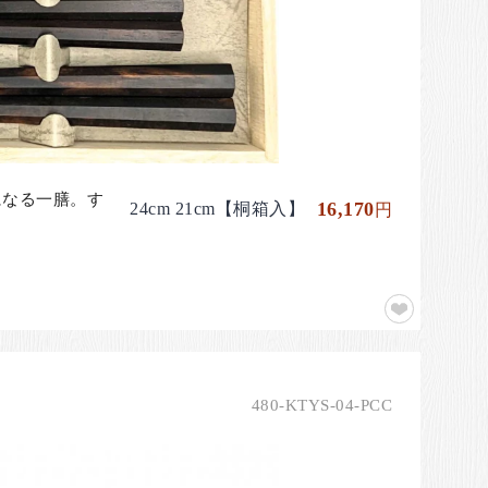
になる一膳。す
16,170
24cm 21cm【桐箱入】
円
480-KTYS-04-PCC