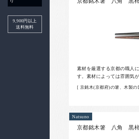
京都銘木箸 八角 黒柿
り
9,900
円以上
送料無料
素材を厳選する京都の職人
す。素材によっては雰囲気
[ 京銘木(京都府)の箸、木製
Natsuno
京都銘木箸 八角 黒柿