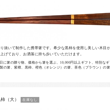
わり抜いて制作した携帯箸です。希少な黒柿を使用し美しい木目
仕上げており、お洒落に持ち歩いていただけます。
日に箸の贈り物、価格から箸を選ぶ、10,000円以上ギフト、特別な
木製の箸、紫檀、黒柿、橙色（オレンジ）の箸、茶色（ブラウン）の箸 
黒柿（大）
在庫なし