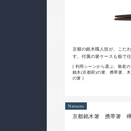
京都の銘木職人技が、こだ
す。付属の箸ケースも栃で
[ 利用シーンから選ぶ、敬老の
銘木(京都府)の箸、携帯箸、
の箸 ]
Natsuno
京都銘木箸 携帯箸 欅