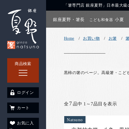
「箸専門店 銀座夏野」日本最大級の
銀座夏野・箸長
小夏
こども和食器
Home
お買い物
お箸
商品検索
黒柿の箸のページ。高級箸・こど
ログイン
7
全
品中 1～7品目を表示
カート
Natsuno
お気に入