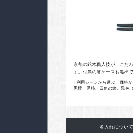
京都の銘木職人技が、こだ
す。付属の箸ケースも黒柿
[ 利用シーンから選ぶ、価格か
黒檀、黒柿、四角の箸、黒色（
名入れについ