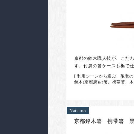
京都の銘木職人技が、こだ
す。付属の箸ケースも栃で
[ 利用シーンから選ぶ、敬老の
銘木(京都府)の箸、携帯箸、
Natsuno
京都銘木箸 携帯箸 