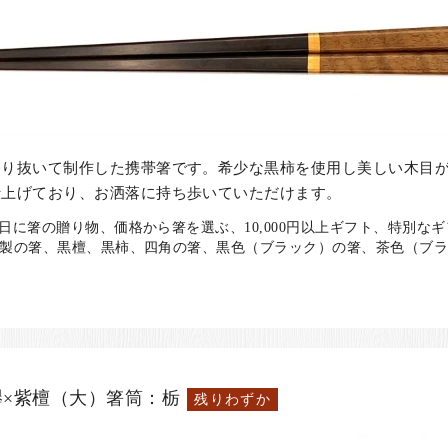
わり抜いて制作した携帯箸です。希少な黒柿を使用し美しい木目
仕上げており、お洒落に持ち歩いていただけます。
日に箸の贈り物、価格から箸を選ぶ、10,000円以上ギフト、特別な
木製の箸、黒檀、黒柿、四角の箸、黒色（ブラック）の箸、茶色（ブ
×紫檀（大）箸筒：栃
残りわずか