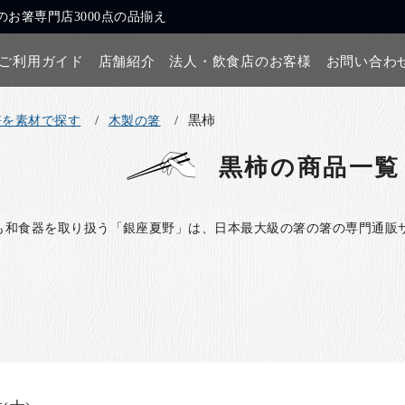
お箸専門店3000点の品揃え
ご利用ガイド
店舗紹介
法人・飲食店のお客様
お問い合わ
黒柿
箸を素材で探す
木製の箸
黒柿
の商品一覧
も和食器を取り扱う「銀座夏野」は、日本最大級の箸の箸の専門通販