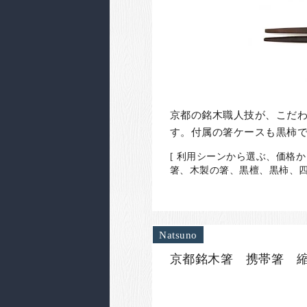
京都の銘木職人技が、こだ
す。付属の箸ケースも黒柿
[ 利用シーンから選ぶ、価格か
箸、木製の箸、黒檀、黒柿、四
Natsuno
京都銘木箸 携帯箸 縮