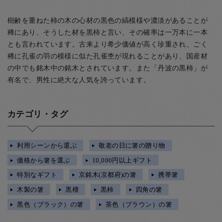
樹齢を重ねた柿の木の心材の黒色の縞模様や濃淡があることが
稀にあり、そうした材を黒柿と言い、その確率は一万本に一本
とも言われています。古来より希少価値が高く珍重され、ごく
稀に孔雀の羽の模様に似た孔雀杢が現れることがあり、国産材
の中でも銘木中の銘木とされています。また「丹波の黒柿」が
有名で、男性に絶大な人気を誇っています。
カテゴリ・タグ
利用シーンから選ぶ
敬老の日に箸の贈り物
価格から箸を選ぶ
10,000円以上ギフト
特別なギフト
京銘木(京都府)の箸
携帯箸
木製の箸
黒檀
黒柿
四角の箸
黒色（ブラック）の箸
茶色（ブラウン）の箸