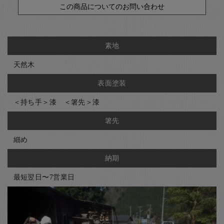
この商品についてのお問い合わせ
素地
天然木
表面塗装
＜持ち手＞漆 ＜箸先＞漆
箸先
細め
納期
最短翌日〜7営業日