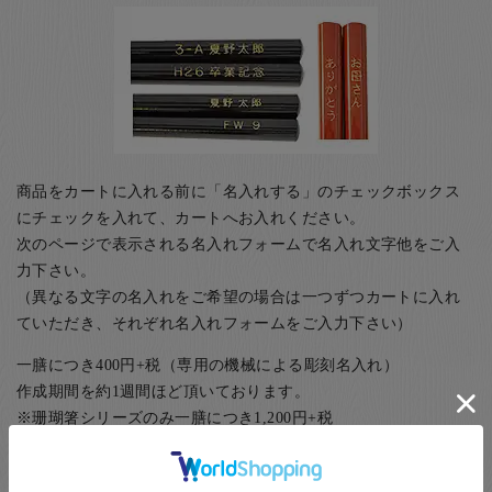
商品をカートに入れる前に「名入れする」のチェックボックス
にチェックを入れて、カートへお入れください。
次のページで表示される名入れフォームで名入れ文字他をご入
力下さい。
（異なる文字の名入れをご希望の場合は一つずつカートに入れ
ていただき、それぞれ名入れフォームをご入力下さい）
一膳につき400円+税（専用の機械による彫刻名入れ）
作成期間を約1週間ほど頂いております。
※珊瑚箸シリーズのみ一膳につき1,200円+税
（レーザーを使用した名入れ）