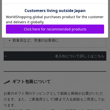
【名入れの例】
感謝の言葉を、お箸に乗せて
ご結婚やお誕生日など特別な日の贈り物として
ご卒業・退職記念などに
ご家族でお揃いの箸に名前を入れて
部活動やサークルの仲間同士で
飲食店など、常連のお客様に
名入れについて詳しくはこちら
ギフト包装について
お箸のギフト用のラッピングとして紙箱と桐箱がお選びいただ
けます。また、ご家族用として5膳まで入る紙箱もご用意してお
ります。