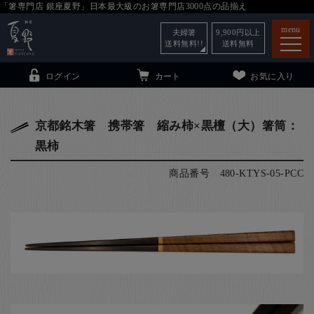
「箸専門店 銀座夏野」日本最大級のお箸専門店3000点の品揃え
menu
夫婦箸
9,900
円以上
送料無料!!
送料無料
ログイン
カート
お気に入り
京都銘木箸 携帯箸 縮み柿×黒檀（大）箸筒：
黒柿
箸
（贈答用・自宅用）
商品番号
480-KTYS-05-PCC
子供和食器
（贈答用・自宅用）
銀座夏野・箸長
について
小夏
について
こども和食器
ご利用ガイド
法人・飲食店のお客様