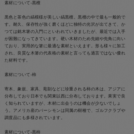
素材について-黒檀
黒色と茶色の縞模様が美しい縞黒檀。黒檀の中で最も一般的で
す。耐久、保存性が強く磨くほどに独特の光沢が出てきて、か
つては銘木箸の入門にといわれていきましたが、最近では入手
が困難になってきています。硬い木材のため先細や先角に向い
ており、実用的な箸に最適な素材といえます。形も様々に加工
され、良質な木箸の代表格の素材と言っても過言ではない優れ
た材料です。
素材について-柿
寄木、象嵌、家具、彫刻などに珍重される柿の木は、アジアに
分布しており日本でも関東以西に分布しております。果実で良
く知られていますが、木材に出会うのは機会が少ないでしょ
う。アメリカ産のパーシモンは同属の樹種で、ゴルフクラブや
調度品にも多様されています。
素材について-黒柿