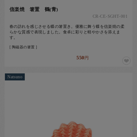
信楽焼 箸置 鶴(青)
CR-CE-SGHT-001
春の訪れを感じさせる蝶の箸置き。優雅に舞う蝶を信楽焼の柔
らかな質感で表現しました。食卓に彩りと軽やかさを添えま
す。
[ 陶磁器の箸置 ]
550
円
Natsuno