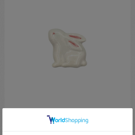
京焼 箸置 本焼ピンク兎
CR-CE-KTYG-107
シンプルながら、うさぎの可愛らしさが表現されたお箸置で
す。