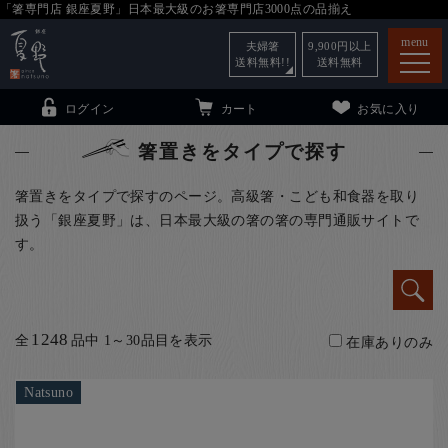
「箸専門店 銀座夏野」日本最大級のお箸専門店3000点の品揃え
menu
夫婦箸
9,900
円以上
送料無料!!
送料無料
ログイン
カート
お気に入り
箸置きをタイプで探す
箸置きをタイプで探すのページ。高級箸・こども和食器を取り
扱う「銀座夏野」は、日本最大級の箸の箸の専門通販サイトで
箸
（贈答用・自宅用）
す。
子供和食器
（贈答用・自宅用）
銀座夏野・箸長
について
1248
全
品中 1～30品目を表示
小夏
について
在庫ありのみ
こども和食器
ご利用ガイド
Natsuno
法人・飲食店のお客様