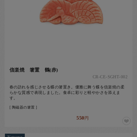
信楽焼 箸置 鶴(赤)
CR-CE-SGHT-002
春の訪れを感じさせる蝶の箸置き。優雅に舞う蝶を信楽焼の柔
らかな質感で表現しました。食卓に彩りと軽やかさを添えま
す。
[ 陶磁器の箸置 ]
550
円