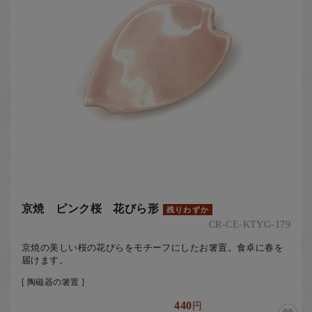
京焼 ピンク桜 花びら形
残りわずか
CR-CE-KTYG-179
京焼の美しい桜の花びらをモチーフにしたお箸置。食卓に春を
届けます。
[ 陶磁器の箸置 ]
440
円