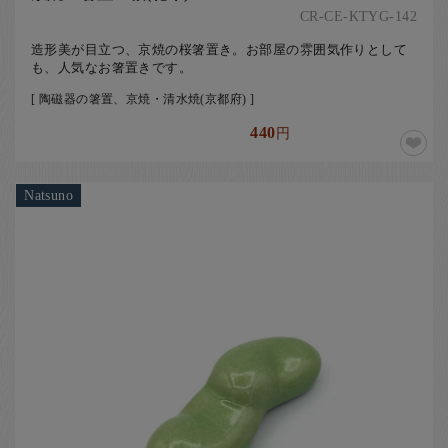
CR-CE-KTYG-142
造形美が目立つ、京焼の桜箸置き。お部屋の雰囲気作りとして
も、人気なお箸置きです。
[ 陶磁器の箸置、京焼・清水焼(京都府) ]
440
円
Natsuno