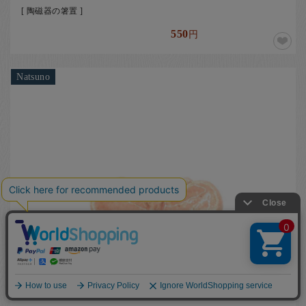
[ 陶磁器の箸置 ]
550
円
Natsuno