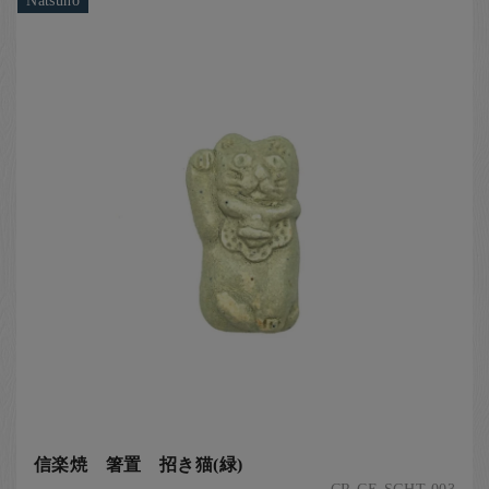
Natsuno
信楽焼 箸置 招き猫(緑)