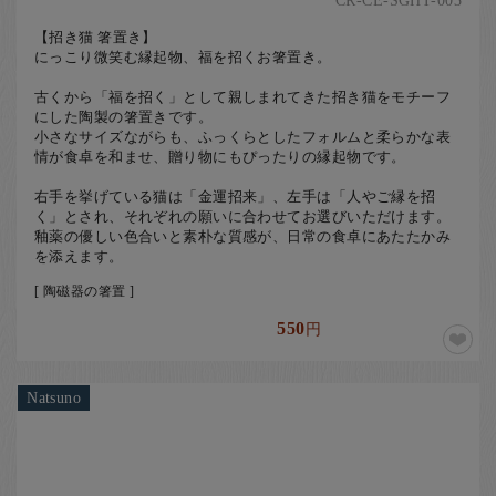
CR-CE-SGHT-003
【招き猫 箸置き】
にっこり微笑む縁起物、福を招くお箸置き。
古くから「福を招く」として親しまれてきた招き猫をモチーフ
にした陶製の箸置きです。
小さなサイズながらも、ふっくらとしたフォルムと柔らかな表
情が食卓を和ませ、贈り物にもぴったりの縁起物です。
右手を挙げている猫は「金運招来」、左手は「人やご縁を招
く」とされ、それぞれの願いに合わせてお選びいただけます。
釉薬の優しい色合いと素朴な質感が、日常の食卓にあたたかみ
を添えます。
[ 陶磁器の箸置 ]
550
円
Natsuno