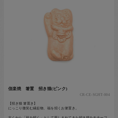
信楽焼 箸置 招き猫(ピンク)
CR-CE-SGHT-004
【招き猫 箸置き】
にっこり微笑む縁起物、福を招くお箸置き。
古くから「福を招く」として親しまれてきた招き猫をモチーフ