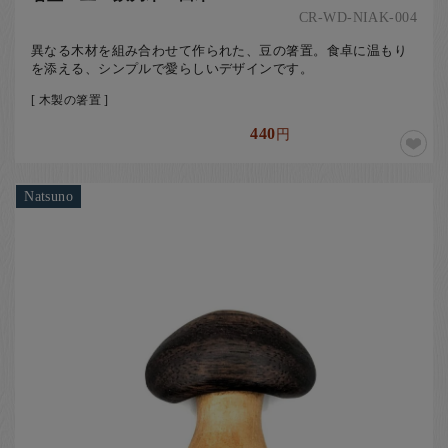
CR-WD-NIAK-004
異なる木材を組み合わせて作られた、豆の箸置。食卓に温もり
を添える、シンプルで愛らしいデザインです。
[ 木製の箸置 ]
440
円
Natsuno