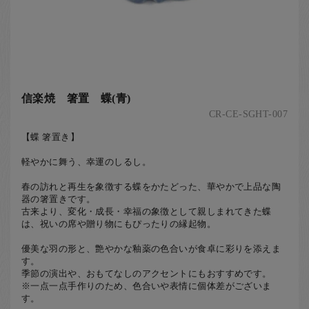
信楽焼 箸置 蝶(青)
CR-CE-SGHT-007
【蝶 箸置き】
軽やかに舞う、幸運のしるし。
春の訪れと再生を象徴する蝶をかたどった、華やかで上品な陶
器の箸置きです。
古来より、変化・成長・幸福の象徴として親しまれてきた蝶
は、祝いの席や贈り物にもぴったりの縁起物。
優美な羽の形と、艶やかな釉薬の色合いが食卓に彩りを添えま
す。
季節の演出や、おもてなしのアクセントにもおすすめです。
​※一点一点手作りのため、色合いや表情に個体差がございま
す。