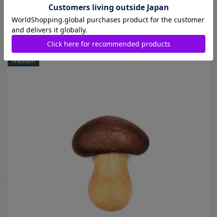
[ 陶磁器の箸置 ]
440
円
Natsuno