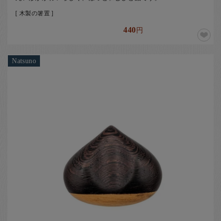
[ 木製の箸置 ]
440
円
Natsuno