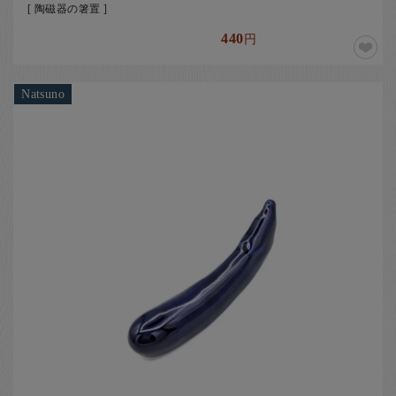
[ 陶磁器の箸置 ]
440
円
Natsuno