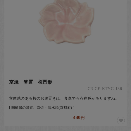
京焼 箸置 桜凹形
CR-CE-KTYG-136
立体感のある桜のお箸置きは、食卓でも存在感がありますね。
[ 陶磁器の箸置、京焼・清水焼(京都府) ]
440
円