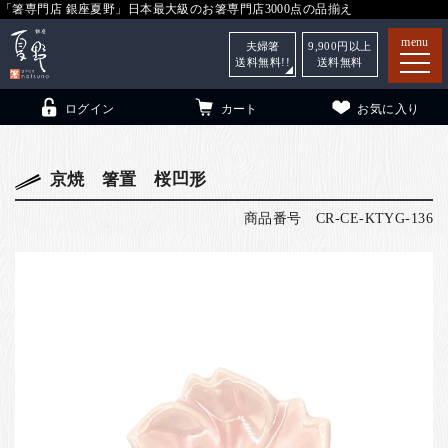
「箸専門店 銀座夏野」日本最大級のお箸専門店3000点の品揃え
menu
夫婦箸
9,900
円以上
送料無料!!
送料無料
ログイン
カート
お気に入り
京焼 箸置 桜凹形
商品番号
CR-CE-KTYG-136
箸
（贈答用・自宅用）
子供和食器
（贈答用・自宅用）
銀座夏野・箸長
について
小夏
について
こども和食器
ご利用ガイド
法人・飲食店のお客様