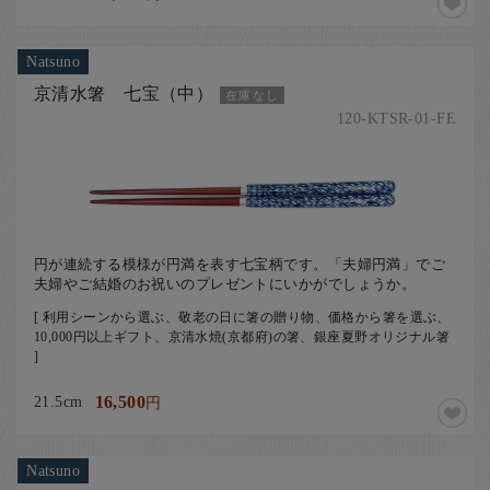
Natsuno
京清水箸 七宝（中）
在庫なし
120-KTSR-01-FE
円が連続する模様が円満を表す七宝柄です。「夫婦円満」でご
夫婦やご結婚のお祝いのプレゼントにいかがでしょうか。
[ 利用シーンから選ぶ、敬老の日に箸の贈り物、価格から箸を選ぶ、
10,000円以上ギフト、京清水焼(京都府)の箸、銀座夏野オリジナル箸
]
21.5cm
16,500
円
Natsuno