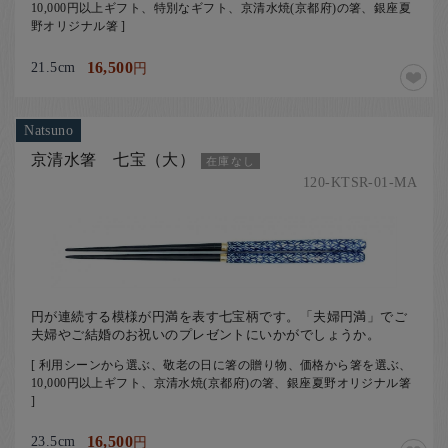
10,000円以上ギフト、特別なギフト、京清水焼(京都府)の箸、銀座夏
野オリジナル箸 ]
21.5cm
16,500
円
Natsuno
京清水箸 七宝（大）
在庫なし
120-KTSR-01-MA
円が連続する模様が円満を表す七宝柄です。「夫婦円満」でご
夫婦やご結婚のお祝いのプレゼントにいかがでしょうか。
[ 利用シーンから選ぶ、敬老の日に箸の贈り物、価格から箸を選ぶ、
10,000円以上ギフト、京清水焼(京都府)の箸、銀座夏野オリジナル箸
]
23.5cm
16,500
円