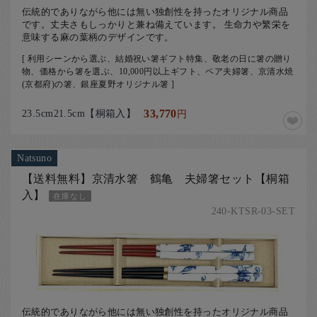
伝統的でありながら他には無い独創性を持ったオリジナル商品
です。丈夫さもしっかりと兼ね備えています。 生命力や繁栄を
意味する麻の葉柄のデザインです。
[ 利用シーンから選ぶ、結婚祝い箸ギフト特集、敬老の日に箸の贈り
物、価格から箸を選ぶ、10,000円以上ギフト、ペア夫婦箸、京清水焼
(京都府)の箸、銀座夏野オリジナル箸 ]
23.5cm21.5cm【桐箱入】
33,770
円
Natsuno
【送料無料】京清水箸 鶴亀 夫婦箸セット【桐箱
入】
在庫なし
240-KTSR-03-SET
伝統的でありながら他には無い独創性を持ったオリジナル商品