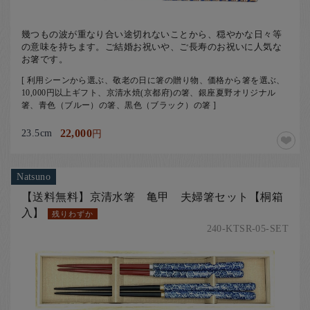
幾つもの波が重なり合い途切れないことから、穏やかな日々等
の意味を持ちます。ご結婚お祝いや、ご長寿のお祝いに人気な
お箸です。
[ 利用シーンから選ぶ、敬老の日に箸の贈り物、価格から箸を選ぶ、
10,000円以上ギフト、京清水焼(京都府)の箸、銀座夏野オリジナル
箸、青色（ブルー）の箸、黒色（ブラック）の箸 ]
23.5cm
22,000
円
Natsuno
【送料無料】京清水箸 亀甲 夫婦箸セット【桐箱
入】
残りわずか
240-KTSR-05-SET