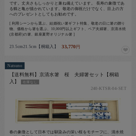
です。丈夫さもしっかりと兼ね備えています。 長寿の象徴であ
る鶴と亀が描かれています。敬老の御祝だけでなく、目上の方
へのプレゼントとしてもお勧めです。
[ 利用シーンから選ぶ、結婚祝い箸ギフト特集、敬老の日に箸の贈り
物、価格から箸を選ぶ、10,000円以上ギフト、ペア夫婦箸、京清水焼
(京都府)の箸、銀座夏野オリジナル箸 ]
23.5cm21.5cm【桐箱入】
33,770
円
Natsuno
【送料無料】京清水箸 桜 夫婦箸セット【桐箱
入】
在庫なし
240-KTSR-04-SET
春の象徴として日本では馴染みの深い桜をモチーフに、清水焼