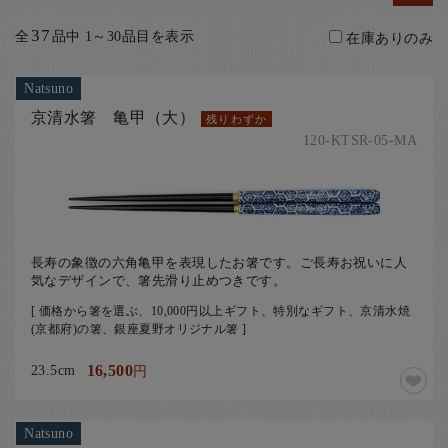
お客様の声
37
全
品中 1～30品目を表示
在庫ありのみ
店舗紹介
お問い合わせ
Natsuno
お知らせ
京清水箸 亀甲（大）
残りわずか
120-KTSR-05-MA
箸ブログ
English
長寿の象徴の六角亀甲を表現したお箸です。ご長寿お祝いに人
気なデザインで、箸先滑り止めつきです。
[ 価格から箸を選ぶ、10,000円以上ギフト、特別なギフト、京清水焼
(京都府)の箸、銀座夏野オリジナル箸 ]
23.5cm
16,500
円
Natsuno