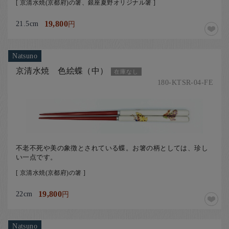
[ 京清水焼(京都府)の箸、銀座夏野オリジナル箸 ]
21.5cm
19,800
円
Natsuno
京清水焼 色絵蝶（中）
在庫なし
180-KTSR-04-FE
不老不死や美の象徴とされている蝶。お箸の柄としては、珍し
い一点です。
[ 京清水焼(京都府)の箸 ]
22cm
19,800
円
Natsuno