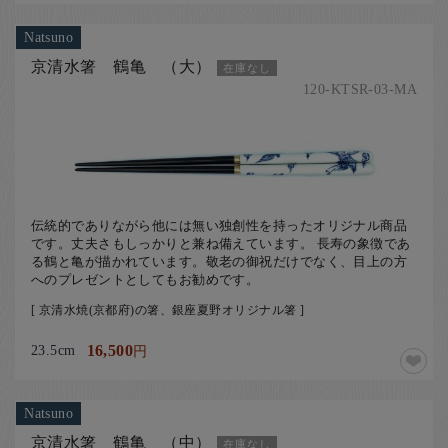
Natsuno
京清水箸 鶴亀 （大）
在庫なし
120-KTSR-03-MA
伝統的でありながら他には無い独創性を持ったオリジナル商品
です。丈夫さもしっかりと兼ね備えています。 長寿の象徴であ
る鶴と亀が描かれています。敬老の御祝だけでなく、目上の方
へのプレゼントとしてもお勧めです。
[ 京清水焼(京都府)の箸、銀座夏野オリジナル箸 ]
23.5cm
16,500
円
Natsuno
京清水箸 鶴亀 （中）
在庫なし