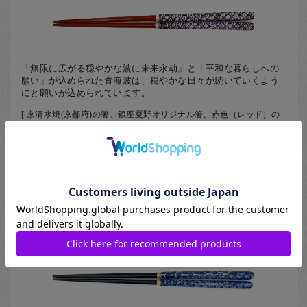
「無限に広がる穏やかな波に未来永劫」と「平和な暮らしへの
願い」が込められた青海波は、穏やかな日々が続いていくよう
にと願いが込められています。
[ 京清水焼(京都府)の箸、銀座夏野オリジナル箸、赤色（レッド）の
箸、青色（ブルー）の箸 ]
21.5
16,500
円
Natsuno
京清水箸 祥瑞 （大）
在庫なし
140-KTSR-01-MA