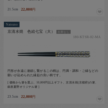
21.5cm
22,000
円
Natsuno
京清水焼 色絵七宝（大）
在庫なし
180-KTSR-02-MA
円形が永遠に連鎖し繋がるこの柄は、円満・調和・ご縁などの
願いが込められた縁起の良い柄です。
[ 価格から箸を選ぶ、10,000円以上ギフト、京清水焼(京都府)の箸、
銀座夏野オリジナル箸 ]
23.5cm
22,000
円