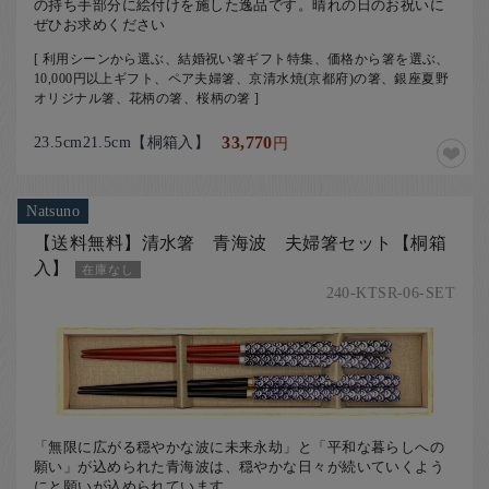
の持ち手部分に絵付けを施した逸品です。晴れの日のお祝いに
ぜひお求めください
[ 利用シーンから選ぶ、結婚祝い箸ギフト特集、価格から箸を選ぶ、
10,000円以上ギフト、ペア夫婦箸、京清水焼(京都府)の箸、銀座夏野
オリジナル箸、花柄の箸、桜柄の箸 ]
23.5cm21.5cm【桐箱入】
33,770
円
Natsuno
【送料無料】清水箸 青海波 夫婦箸セット【桐箱
入】
在庫なし
240-KTSR-06-SET
「無限に広がる穏やかな波に未来永劫」と「平和な暮らしへの
願い」が込められた青海波は、穏やかな日々が続いていくよう
にと願いが込められています。