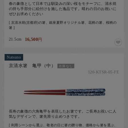
春の象徴として日本では馴染みの深い桜をモチーフに、清水焼
の持ち手部分に絵付けを施した逸品です。晴れの日のお祝いに
ぜひお求めください
[ 京清水焼(京都府)の箸、銀座夏野オリジナル箸、花柄の箸、桜柄の
箸 ]
21.5cm
16,500
円
Natsuno
京清水箸 亀甲（中）
在庫なし
120-KTSR-05-FE
長寿の象徴の六角亀甲を表現したお箸です。ご長寿お祝いに人
気なデザインで、箸先滑り止めつきです。
[ 利用シーンから選ぶ、敬老の日に箸の贈り物、価格から箸を選ぶ、