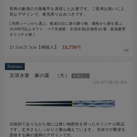
長寿の象徴の六角亀甲を表現したお箸です。ご長寿お祝いに人
気なデザインで、箸先滑り止めつきです。
[ 利用シーンから選ぶ、敬老の日に箸の贈り物、価格から箸を選ぶ、
10,000円以上ギフト、ペア夫婦箸、京清水焼(京都府)の箸、銀座夏野
オリジナル箸 ]
23.5cm21.5cm【桐箱入】
33,770
円
Natsuno
京清水箸 麻の葉 （大）
在庫なし
120-KTSR-02-MA
伝統的でありながら他には無い独創性を持ったオリジナル商品
です。丈夫さもしっかりと兼ね備えています。 生命力や繁栄を
意味する麻の葉柄のデザインです。