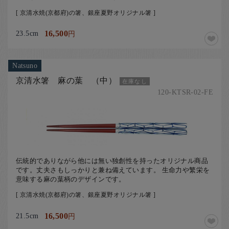
[ 京清水焼(京都府)の箸、銀座夏野オリジナル箸 ]
23.5cm
16,500
円
Natsuno
京清水箸 麻の葉 （中）
在庫なし
120-KTSR-02-FE
伝統的でありながら他には無い独創性を持ったオリジナル商品
です。丈夫さもしっかりと兼ね備えています。 生命力や繁栄を
意味する麻の葉柄のデザインです。
[ 京清水焼(京都府)の箸、銀座夏野オリジナル箸 ]
21.5cm
16,500
円