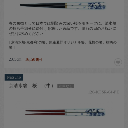
春の象徴として日本では馴染みの深い桜をモチーフに、清水焼
の持ち手部分に絵付けを施した逸品です。晴れの日のお祝いに
ぜひお求めください
[ 京清水焼(京都府)の箸、銀座夏野オリジナル箸、花柄の箸、桜柄の
箸 ]
23.5cm
16,500
円
Natsuno
京清水箸 桜 （中）
在庫なし
120-KTSR-04-FE