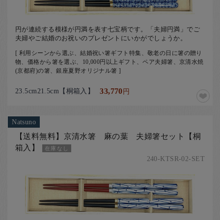
円が連続する模様が円満を表す七宝柄です。「夫婦円満」でご
夫婦やご結婚のお祝いのプレゼントにいかがでしょうか。
[ 利用シーンから選ぶ、結婚祝い箸ギフト特集、敬老の日に箸の贈り
物、価格から箸を選ぶ、10,000円以上ギフト、ペア夫婦箸、京清水焼
(京都府)の箸、銀座夏野オリジナル箸 ]
23.5cm21.5cm【桐箱入】
33,770
円
Natsuno
【送料無料】京清水箸 麻の葉 夫婦箸セット【桐
箱入】
在庫なし
240-KTSR-02-SET