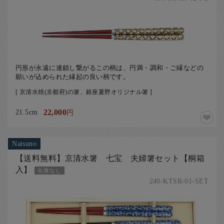
円形が永遠に連鎖し繋がるこの柄は、円満・調和・ご縁などの
願いが込められた縁起の良い柄です。
[ 京清水焼(京都府)の箸、銀座夏野オリジナル箸 ]
21.5cm
22,000
円
Natsuno
【送料無料】京清水箸 七宝 夫婦箸セット【桐箱
入】
在庫なし
240-KTSR-01-SET