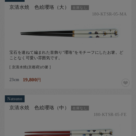
京清水焼 色絵瓔珞（大）
在庫なし
180-KTSR-05-MA
宝石を連ねて編まれた首飾り”瓔珞”をモチーフにしたお箸。ど
ことなく可愛い雰囲気です。
[ 京清水焼(京都府)の箸 ]
23cm
19,800
円
Natsuno
京清水焼 色絵瓔珞（中）
在庫なし
180-KTSR-05-FE