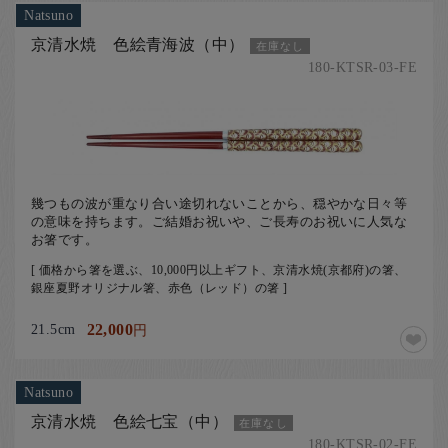
Natsuno
京清水焼 色絵青海波（中）
在庫なし
180-KTSR-03-FE
幾つもの波が重なり合い途切れないことから、穏やかな日々等
の意味を持ちます。ご結婚お祝いや、ご長寿のお祝いに人気な
お箸です。
[ 価格から箸を選ぶ、10,000円以上ギフト、京清水焼(京都府)の箸、
銀座夏野オリジナル箸、赤色（レッド）の箸 ]
21.5cm
22,000
円
Natsuno
京清水焼 色絵七宝（中）
在庫なし
180-KTSR-02-FE