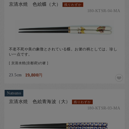
京清水焼 色絵蝶（大）
残りわずか
180-KTSR-04-MA
不老不死や美の象徴とされている蝶。お箸の柄としては、珍し
い一点です。
[ 京清水焼(京都府)の箸 ]
23.5cm
19,800
円
Natsuno
京清水焼 色絵青海波（大）
残りわずか
180-KTSR-03-MA