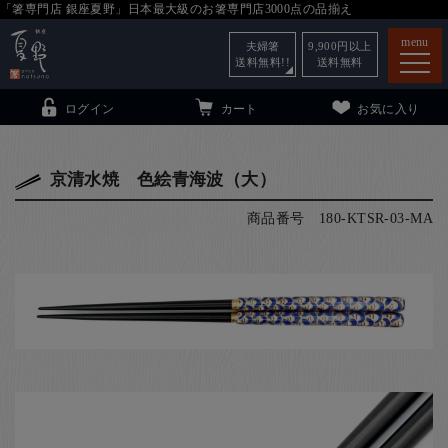
「箸専門店 銀座夏野」日本最大級のお箸専門店3000点の品揃え
menu
夫婦箸
9,900
円以上
送料無料!!
送料無料
ログイン
カート
お気に入り
京清水焼 色絵青海波（大）
商品番号
180-KTSR-03-MA
箸
（贈答用・自宅用）
子供和食器
（贈答用・自宅用）
銀座夏野・箸長
について
小夏
について
こども和食器
ご利用ガイド
法人・飲食店のお客様