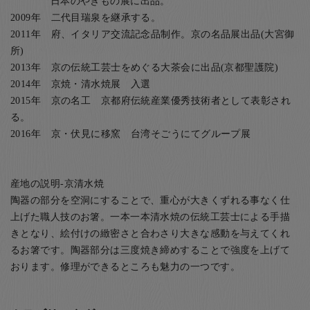
日本のやきもの展に出品。
2009年 二代目瑞泉を継承する。
2011年 府、イタリア交流記念品制作。京の名品展出品(大宮御
所)
2013年 京の伝統工芸士をめぐる大茶会に出品(京都聖護院)
2014年 京焼・清水焼展 入選
2015年 京の名工 京都府伝統産業優秀技術者として表彰され
る。
2016年 京・伏見に移窯 台湾そごうにてグループ展
産地の説明-京清水焼
陶器の部分を空洞にすることで、重心が大きくずれる事なく仕
上げた職人技のお箸。一本一本清水焼の伝統工芸士による手描
きとなり、絵付けの緻密さと合わさり大きな感動を与えてくれ
るお箸です。陶器部分は三度焼き締めすることで強度を上げて
おります。修理ができるところも魅力の一つです。