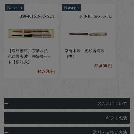
Natsuno
Natsuno
360-KTSR-03-SET
180-KTSR-03-FE
【送料無料】京清水焼
京清水焼 色絵青海波
色絵青海波 夫婦箸セッ
（中）
ト【桐箱入】
22,000
円
44,770
円
名入れについて
ギフト包装
送料・支払い方法