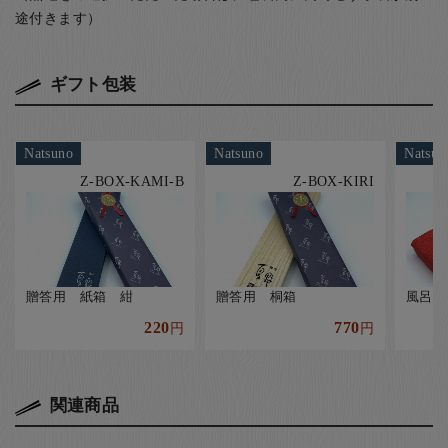
途付きます）
ギフト包装
Natsuno
Natsuno
Natsun
Z-BOX-KAMI-B
Z-BOX-KIRI
贈答用 紙箱 紺
贈答用 桐箱
風呂敷
220
770
円
円
関連商品