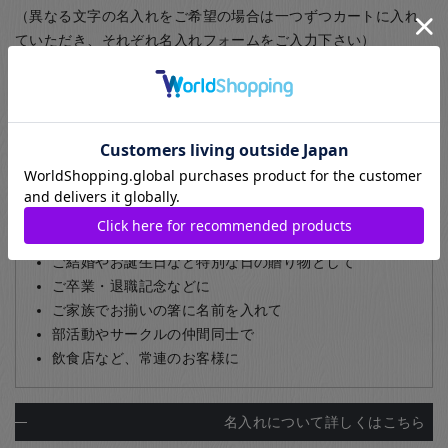
（異なる文字の名入れをご希望の場合は一つずつカートに入れ
ていただき、それぞれ名入れフォームをご入力下さい）
一膳につき400円+税（専用の機械による彫刻名入れ）
作成期間を約1週間ほど頂いております。
※珊瑚箸シリーズのみ一膳につき1,200円+税
（レーザーを使用した名入れ）
【名入れの例】
感謝の言葉を、お箸に乗せて
ご結婚やお誕生日など特別な日の贈り物として
ご卒業・退職記念などに
ご家族でお揃いの箸に名前を入れて
部活動やサークルの仲間同士で
飲食店など、常連のお客様に
名入れについて詳しくはこちら