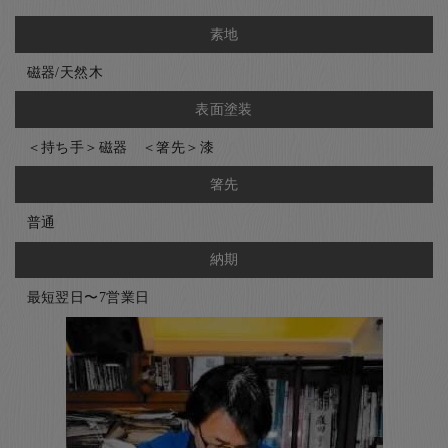
素地
磁器/天然木
表面塗装
＜持ち手＞磁器 ＜箸先＞漆
箸先
普通
納期
最短翌日〜7営業日