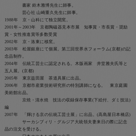
書家 鈴木雅博先生に師事。
芸心社 山崎重久先生に師事。
1988年 京・山科にて独立開窯。
2001年～2003年 京都陶磁器見本市展 知事賞・市長賞・奨励
賞・女性推進賞等多数受賞
2002年 京・洛東に移窯。
2003年 松屋銀座にて個展。第三回世界水フォーラム(京都)の記
念品制作。
2004年 伝統工芸士に認定される。木版画家 井堂雅夫氏等と
五人展。(京都)
2005年 東京益田屋 茶道具展に出品。
2006年 京都市産業技術研究所の特別講師になる。 東京庭園
美術館出品。
京焼・清水焼 技法の収録保存事業(下絵付、ダミ技法)
編
2007年 「輝ける京の伝統工芸士展」に出品。(高島屋日本橋店)
サーカシブィリ・グルジア大統領夫妻来日の際に記念
品の注文を受ける。