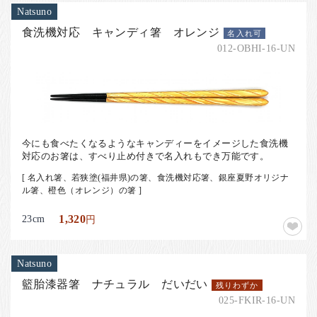
お客様の声
Natsuno
店舗紹介
食洗機対応 キャンディ箸 オレンジ
名入れ可
012-OBHI-16-UN
お問い合わせ
お知らせ
箸ブログ
English
今にも食べたくなるようなキャンディーをイメージした食洗機
対応のお箸は、すべり止め付きで名入れもでき万能です。
[ 名入れ箸、若狭塗(福井県)の箸、食洗機対応箸、銀座夏野オリジナ
ル箸、橙色（オレンジ）の箸 ]
23cm
1,320
円
Natsuno
籃胎漆器箸 ナチュラル だいだい
残りわずか
025-FKIR-16-UN