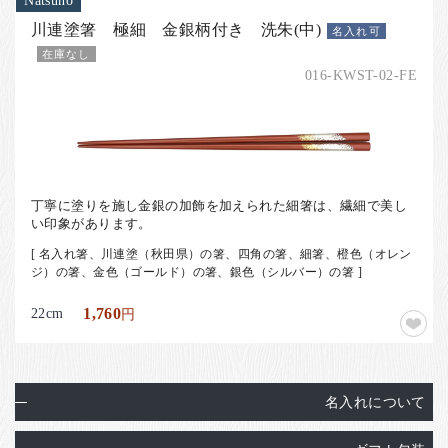
Natsuno
川連塗箸 極細 金銀柄付き 洗朱(中)
名入れ可
在庫なし
016-KWST-02-FE
丁寧に塗りを施し金銀の加飾を加えられた細箸は、繊細で美し
い印象があります。
[ 名入れ箸、川連塗（秋田県）の箸、四角の箸、細箸、橙色（オレン
ジ）の箸、金色（ゴールド）の箸、銀色（シルバー）の箸 ]
22cm
1,760
円
名入れについて