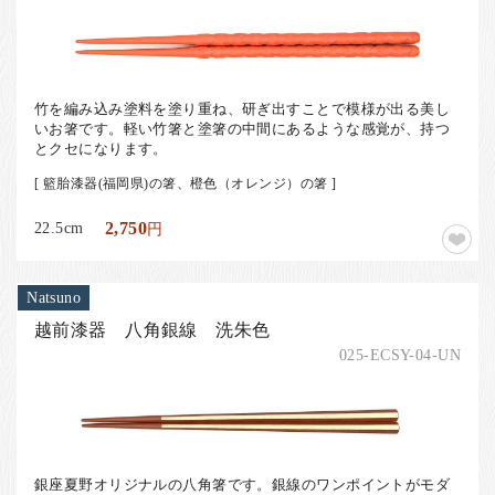
竹を編み込み塗料を塗り重ね、研ぎ出すことで模様が出る美し
いお箸です。軽い竹箸と塗箸の中間にあるような感覚が、持つ
とクセになります。
[ 籃胎漆器(福岡県)の箸、橙色（オレンジ）の箸 ]
22.5cm
2,750
円
Natsuno
越前漆器 八角銀線 洗朱色
025-ECSY-04-UN
銀座夏野オリジナルの八角箸です。銀線のワンポイントがモダ