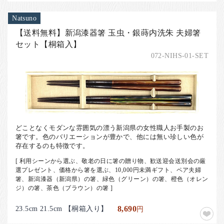
Natsuno
【送料無料】新潟漆器箸 玉虫・銀蒔内洗朱 夫婦箸
セット【桐箱入】
072-NIHS-01-SET
どことなくモダンな雰囲気の漂う新潟県の女性職人お手製のお
箸です。色のバリエーションが豊かで、他には無い珍しい色が
存在するのも特徴です。
[ 利用シーンから選ぶ、敬老の日に箸の贈り物、歓送迎会送別会の厳
選プレゼント、価格から箸を選ぶ、10,000円未満ギフト、ペア夫婦
箸、新潟漆器（新潟県）の箸、緑色（グリーン）の箸、橙色（オレン
ジ）の箸、茶色（ブラウン）の箸 ]
23.5cm 21.5cm 【桐箱入り】
8,690
円