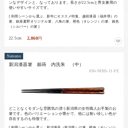
ンなデザインと、なっております。長さが22.5cmと男女兼用の
使いやすいサイズです。
[ 利用シーンから選ぶ、新年にオススメ特集、越前漆器（福井県）の
箸、銀座夏野オリジナル箸、八角の箸、橙色（オレンジ）の箸、銀色
（シルバー）の箸 ]
22.5cm
2,860
円
Natsuno
新潟漆器箸 銀蒔 内洗朱 （中）
036-NIHS-11-FE
どことなくモダンな雰囲気の漂う新潟県の女性職人お手製のお
箸です。色のバリエーションが豊かで、他には無い珍しい色が
存在するのも特徴です。
[ 利用シーンから選ぶ、新潟漆器（新潟県）の箸、橙色（オレンジ）