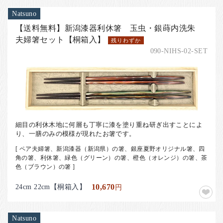
Natsuno
【送料無料】新潟漆器利休箸 玉虫・銀蒔内洗朱
夫婦箸セット【桐箱入】
残りわずか
090-NIHS-02-SET
細目の利休木地に何層も丁寧に漆を塗り重ね研ぎ出すことによ
り、一膳のみの模様が現れたお箸です。
[ ペア夫婦箸、新潟漆器（新潟県）の箸、銀座夏野オリジナル箸、四
角の箸、利休箸、緑色（グリーン）の箸、橙色（オレンジ）の箸、茶
色（ブラウン）の箸 ]
24cm 22cm【桐箱入】
10,670
円
Natsuno