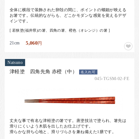
全体に横段で装飾された卵殻の間に、ポイントの螺鈿が映える
お箸です。伝統的ながらも、どこかモダンな感覚を覚えるデザ
インです。
[ 若狭塗(福井県)の箸、四角の箸、橙色（オレンジ）の箸 ]
21cm
5,060
円
Natsuno
津軽塗 四角先角 赤橙（中）
名入れ可
045-TGSM-02-FE
丈夫な事で有名な津軽塗の箸です。唐塗技法で塗られ、箸先は
滑りにくいよう木肌を出したお仕上げです。
滑らかな持ち心地と、滑りづらさを兼ね備えた1膳です。