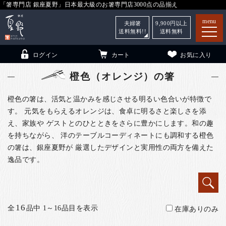
「箸専門店 銀座夏野」日本最大級のお箸専門店3000点の品揃え
menu
夫婦箸
9,900
円以上
送料無料!!
送料無料
ログイン
カート
お気に入り
橙色（オレンジ）の箸
橙色の箸は、活気と温かみを感じさせる明るい色合いが特徴で
す。 元気をもらえるオレンジは、食卓に明るさと楽しさを添
箸
（贈答用・自宅用）
え、家族や ゲストとのひとときをさらに豊かにします。和の趣
を持ちながら、 洋のテーブルコーディネートにも調和する橙色
子供和食器
（贈答用・自宅用）
の箸は、銀座夏野が 厳選したデザインと実用性の両方を備えた
銀座夏野・箸長
について
逸品です。
小夏
について
こども和食器
ご利用ガイド
16
全
品中 1～16品目を表示
在庫ありのみ
法人・飲食店のお客様