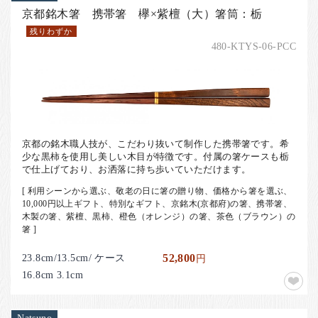
京都銘木箸 携帯箸 欅×紫檀（大）箸筒：栃
残りわずか
480-KTYS-06-PCC
京都の銘木職人技が、こだわり抜いて制作した携帯箸です。希
少な黒柿を使用し美しい木目が特徴です。付属の箸ケースも栃
で仕上げており、お洒落に持ち歩いていただけます。
[ 利用シーンから選ぶ、敬老の日に箸の贈り物、価格から箸を選ぶ、
10,000円以上ギフト、特別なギフト、京銘木(京都府)の箸、携帯箸、
木製の箸、紫檀、黒柿、橙色（オレンジ）の箸、茶色（ブラウン）の
箸 ]
23.8cm/13.5cm/ ケース
52,800
円
16.8cm 3.1cm