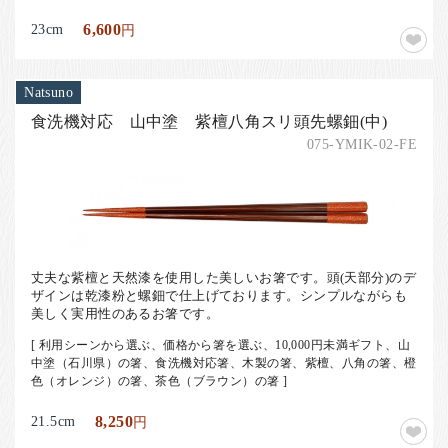
23cm
6,600
円
Natsuno
食洗機対応 山中塗 紫檀八角スリ頭先螺鈿(中)
075-YMIK-02-FE
丈夫な紫檀と天然漆を使用した美しいお箸です。頭(天部分)のデ
ザインは乾漆粉と螺鈿で仕上げております。シンプルながらも
美しく実用性のあるお箸です。
[ 利用シーンから選ぶ、価格から箸を選ぶ、10,000円未満ギフト、山
中塗（石川県）の箸、食洗機対応箸、木製の箸、紫檀、八角の箸、橙
色（オレンジ）の箸、茶色（ブラウン）の箸 ]
21.5cm
8,250
円