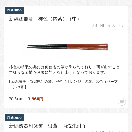
Natsuno
新潟漆器箸 柿色（内紫）（中）
036-NIHS-07-FE
柿色の塗装の奥には何色もの漆が塗られており、研ぎ出すこと
で様々な表情をお箸に与える仕上げとなっております。
[ 新潟漆器（新潟県）の箸、橙色（オレンジ）の箸、紫色（パープ
ル）の箸 ]
20.5cm
3,960
円
Natsuno
新潟漆器利休箸 銀蒔 内洗朱(中)