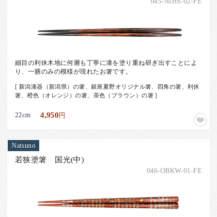
045-NIHS-02-FE
細目の利休木地に何層も丁寧に漆を塗り重ね研ぎ出すことによ
り、一膳のみの模様が現れたお箸です。
[ 新潟漆器（新潟県）の箸、銀座夏野オリジナル箸、四角の箸、利休
箸、橙色（オレンジ）の箸、茶色（ブラウン）の箸 ]
22cm
4,950
円
Natsuno
若狭塗箸 国光(中)
046-OBKW-01-FE