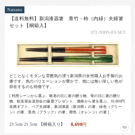
Natsuno
【送料無料】新潟漆器箸 青竹・柿（内緑）夫婦箸
セット【桐箱入】
072-NIHS-03-SET
どことなくモダンな雰囲気の漂う新潟県の女性職人お手製のお
箸です。色のバリエーションが豊かで、他には無い珍しい色が
存在するのも特徴です。
[ 利用シーンから選ぶ、敬老の日に箸の贈り物、母の日に箸の贈り
物、歓送迎会送別会の厳選プレゼント、価格から箸を選ぶ、10,000円
未満ギフト、ペア夫婦箸、新潟漆器（新潟県）の箸、緑色（グリー
ン）の箸、黒色（ブラック）の箸、橙色（オレンジ）の箸 ]
23.5cm 21.5cm 【桐箱入り】
8,690
円