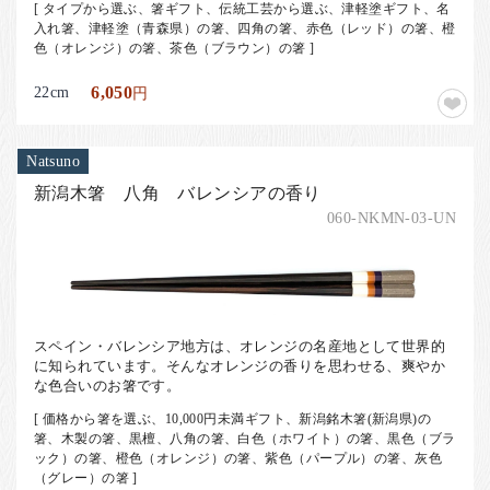
[ タイプから選ぶ、箸ギフト、伝統工芸から選ぶ、津軽塗ギフト、名
入れ箸、津軽塗（青森県）の箸、四角の箸、赤色（レッド）の箸、橙
色（オレンジ）の箸、茶色（ブラウン）の箸 ]
22cm
6,050
円
Natsuno
新潟木箸 八角 バレンシアの香り
060-NKMN-03-UN
スペイン・バレンシア地方は、オレンジの名産地として世界的
に知られています。そんなオレンジの香りを思わせる、爽やか
な色合いのお箸です。
[ 価格から箸を選ぶ、10,000円未満ギフト、新潟銘木箸(新潟県)の
箸、木製の箸、黒檀、八角の箸、白色（ホワイト）の箸、黒色（ブラ
ック）の箸、橙色（オレンジ）の箸、紫色（パープル）の箸、灰色
（グレー）の箸 ]