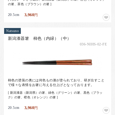
の箸、茶色（ブラウン）の箸 ]
20.5cm
3,960
円
Natsuno
新潟漆器箸 柿色（内緑）（中）
036-NIHS-02-FE
柿色の塗装の奥には何色もの漆が塗られており、研ぎ出すこと
で様々な表情をお箸に与える仕上げとなっております。
[ 新潟漆器（新潟県）の箸、緑色（グリーン）の箸、黒色（ブラッ
ク）の箸、橙色（オレンジ）の箸 ]
20.5cm
3,960
円