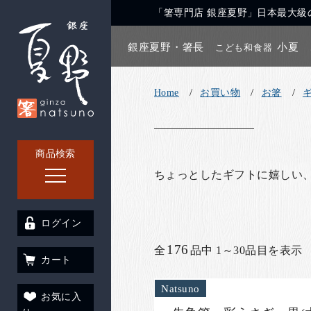
「箸専門店 銀座夏野」日本最大級の
銀座夏野・箸長
小夏
こども和食器
Home
お買い物
お箸
商品検索
ちょっとしたギフトに嬉しい
ログイン
176
全
品中 1～30品目を表示
カート
Natsuno
お気に入