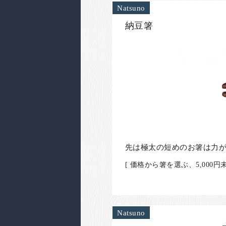
Natsuno
納豆箸
先は極太の短めのお箸は力
[ 価格から箸を選ぶ、5,00
Natsuno