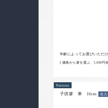
年齢によってお選びいただ
[ 価格から箸を選ぶ、5,00
Natsuno
子供箸 車 16cm
名入