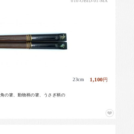
010-OBID-01-MA
1,100
23cm
円
、四角の箸、動物柄の箸、うさぎ柄の