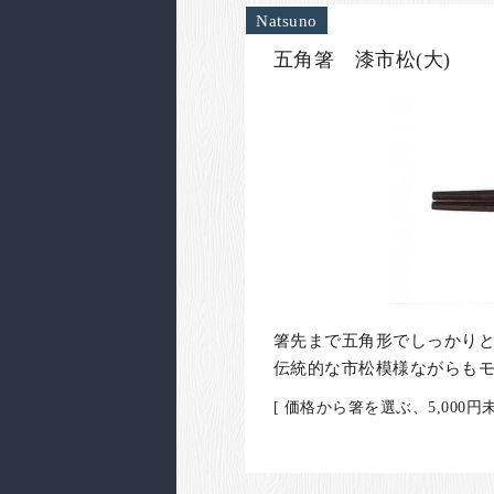
Natsuno
五角箸 漆市松(大)
箸先まで五角形でしっかり
伝統的な市松模様ながらも
[ 価格から箸を選ぶ、5,00