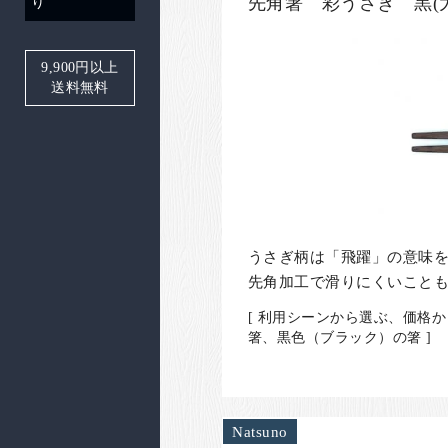
先角箸 彩うさぎ 黒(大
り
9,900
円以上
送料無料
うさぎ柄は「飛躍」の意味
先角加工で滑りにくいこと
[ 利用シーンから選ぶ、価格か
箸、黒色（ブラック）の箸 ]
Natsuno