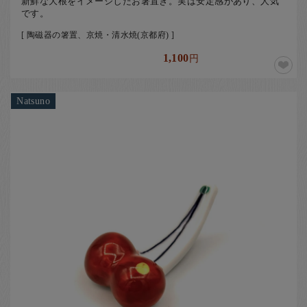
新鮮な大根をイメージしたお箸置き。実は安定感があり、人気
です。
[ 陶磁器の箸置、京焼・清水焼(京都府) ]
1,100
円
Natsuno