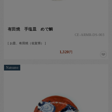
有田焼 手塩皿 めで鯛
CE-ARMR-DS-003
[ お皿、有田焼（佐賀県） ]
1,320
円
Natsuno