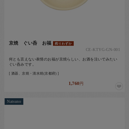
京焼 ぐい呑 お福
残りわずか
CE-KTYG-GN-001
何とも言えない表情のお福が京焼らしい、お酒を注いでみたい
ぐい呑みです。
[ 酒器、京焼・清水焼(京都府) ]
1,760
円
Natsuno