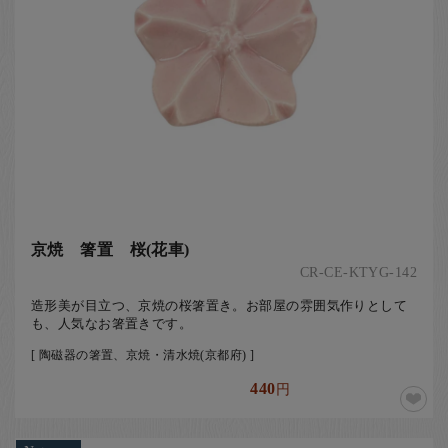
京焼 箸置 桜(花車)
CR-CE-KTYG-142
造形美が目立つ、京焼の桜箸置き。お部屋の雰囲気作りとして
も、人気なお箸置きです。
[ 陶磁器の箸置、京焼・清水焼(京都府) ]
440
円