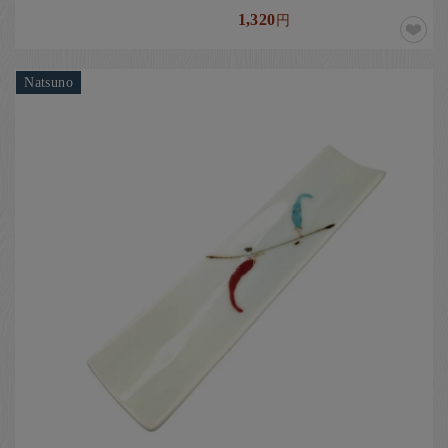
1,320
円
Natsuno