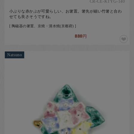
CR-CE-KTYG-140
小ぶりな赤かぶが可愛らしい、お箸置。箸先が細い竹箸と合わ
せても良さそうですね。
[ 陶磁器の箸置、京焼・清水焼(京都府) ]
880
円
Natsuno