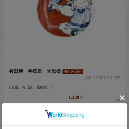
有田焼 手塩皿 大黒様
残りわずか
CE-ARMR-DS-007
[ お皿、有田焼（佐賀県） ]
1,320
円
Natsuno