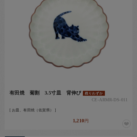
有田焼 菊割 3.5寸皿 背伸び
残りわずか
CE-ARMR-DS-011
[ お皿、有田焼（佐賀県） ]
1,210
円