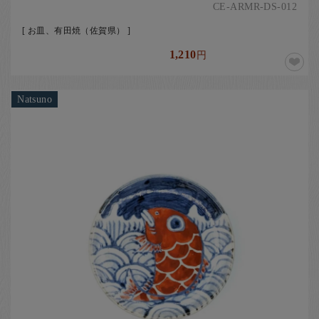
CE-ARMR-DS-012
[ お皿、有田焼（佐賀県） ]
1,210
円
Natsuno