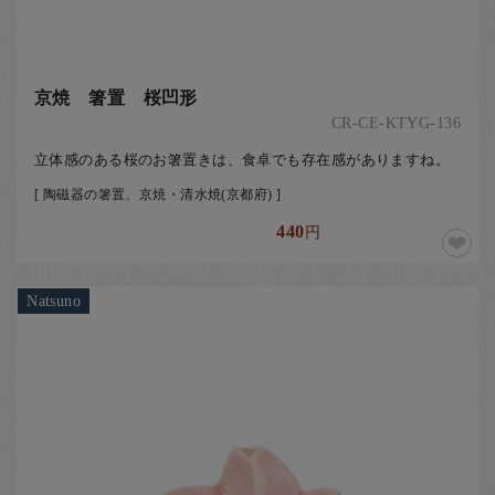
京焼 箸置 桜凹形
CR-CE-KTYG-136
立体感のある桜のお箸置きは、食卓でも存在感がありますね。
[ 陶磁器の箸置、京焼・清水焼(京都府) ]
440
円
Natsuno