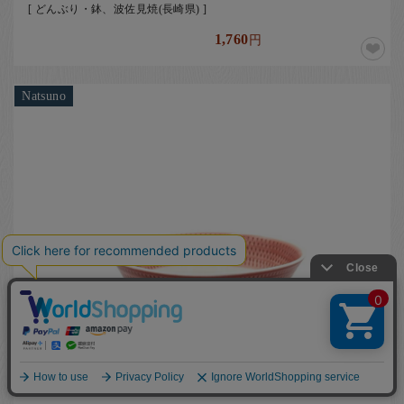
[ どんぶり・鉢、波佐見焼(長崎県) ]
1,760
円
Natsuno