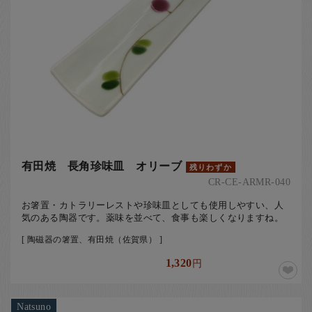
有田焼 長角珍味皿 オリーブ
残りわずか
CR-CE-ARMR-040
お箸置・カトラリーレストや珍味皿としても使用しやすい、人
気のある陶器です。薬味を並べて、食事も楽しくなりますね。
[ 陶磁器の箸置、有田焼（佐賀県） ]
1,320
円
Natsuno