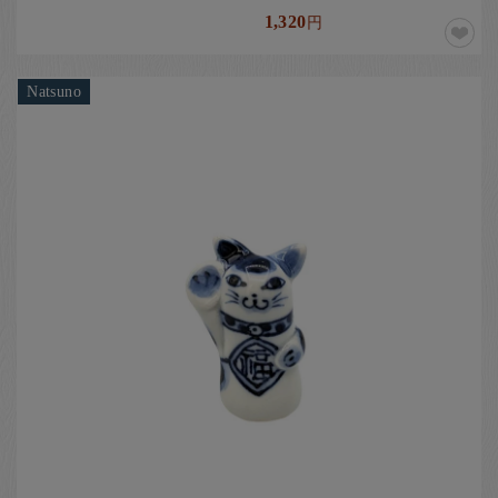
1,320
円
Natsuno