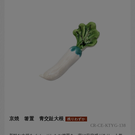
京焼 箸置 青交趾大根
残りわずか
CR-CE-KTYG-138