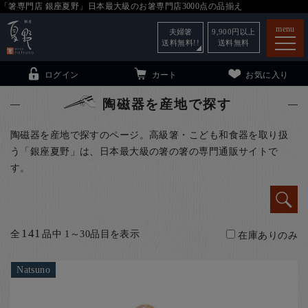
「箸専門店 銀座夏野」日本最大級のお箸専門店3000点の品揃え
menu
夫婦箸
9,900
円以上
送料無料!!
送料無料
ログイン
カート
お気に入り
陶磁器を産地で探す
陶磁器を産地で探すのページ。高級箸・こども和食器を取り扱
う「銀座夏野」は、日本最大級の箸の箸の専門通販サイトで
箸
（贈答用・自宅用）
す。
子供和食器
（贈答用・自宅用）
銀座夏野・箸長
について
141
全
品中 1～30品目を表示
小夏
について
在庫ありのみ
こども和食器
ご利用ガイド
Natsuno
法人・飲食店のお客様