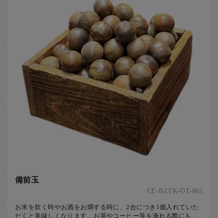
お客様の声
店舗紹介
お問い合わせ
お知らせ
箸ブログ
English
備前玉
CE-BZTK-OT-001
お米を炊く時やお酒をお燗する時に、2合につき1個入れていた
だくと美味しくなります。お茶やコーヒー等を淹れる際にも、