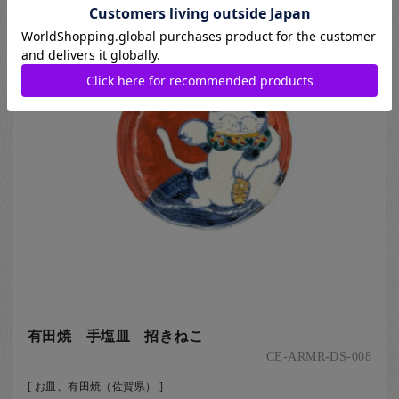
有田焼 手塩皿 招きねこ
CE-ARMR-DS-008
[ お皿、有田焼（佐賀県） ]