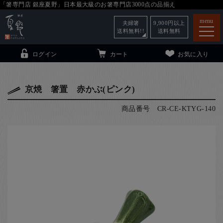
「箸専門店 銀座夏野」日本最大級のお箸専門店3000点の品揃え
menu
夫婦箸
9,900
円以上
送料無料!!
送料無料
ログイン
カート
お気に入り
京焼 箸置 赤かぶ(ピンク)
商品番号
CR-CE-KTYG-140
箸
（贈答用・自宅用）
子供和食器
（贈答用・自宅用）
銀座夏野・箸長
について
小夏
について
こども和食器
ご利用ガイド
法人・飲食店のお客様