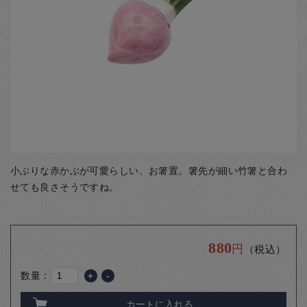
お客様の声
店舗紹介
お問い合わせ
お知らせ
箸ブログ
English
小ぶりな赤かぶが可愛らしい、お箸置。箸先が細い竹箸と合わ
せても良さそうですね。
880
円
（税込）
数量：
+
-
カートに入れる