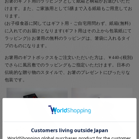
お箸のギフト用のラッピングとして紙箱と桐箱がお選びいただ
けます。また、ご家族用として5膳まで入る紙箱もご用意してお
ります。
(お子様食器に関してはギフト用・ご自宅用問わず、紙箱(無料)
に入れてのお届けとなります(ギフト用はその上から包装紙にて
ラッピング)) お箸用の無料のラッピングは、箸袋に入れるタイ
プのものになります。
お箸用のギフトボックスをご注文いただいた方は、￥440-(税別)
でさらに風呂敷でのラッピングもご指定いただけます。日本の
伝統的な贈り物のスタイルで、お箸のプレゼントにぴったりな
包装です。