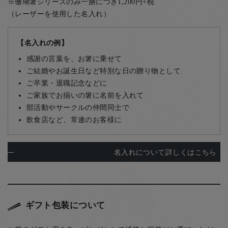
※珊瑚箸シリーズのみ一膳につき1,200円+税
（レーザーを使用した名入れ）
【名入れの例】
感謝の言葉を、お箸に乗せて
ご結婚やお誕生日など特別な日の贈り物として
ご卒業・退職記念などに
ご家族でお揃いの箸に名前を入れて
部活動やサークルの仲間同士で
飲食店など、常連のお客様に
名入れについて詳しくはこちら
ギフト包装について