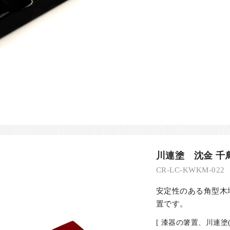
川連塗 沈金 千鳥
CR-LC-KWKM-022
安定性のある角型木
置です。
[ 漆器の箸置、川連塗(