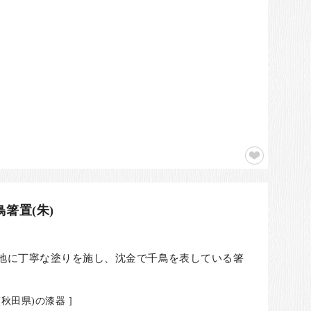
箸置(朱)
地に丁寧な塗りを施し、沈金で千鳥を表している箸
秋田県)の漆器 ]