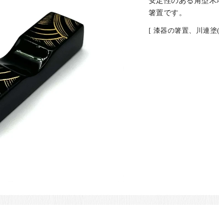
安定性のある角型木
箸置です。
[ 漆器の箸置、川連塗(