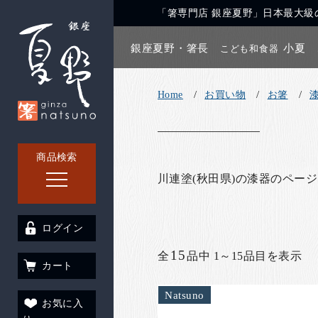
「箸専門店 銀座夏野」日本最大級の
銀座夏野・箸長
小夏
こども和食器
Home
お買い物
お箸
商品検索
川連塗(秋田県)の漆器のペー
ログイン
15
全
品中 1～15品目を表示
カート
Natsuno
お気に入