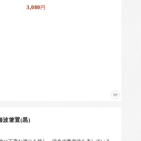
3,080
円
海波箸置(黒)