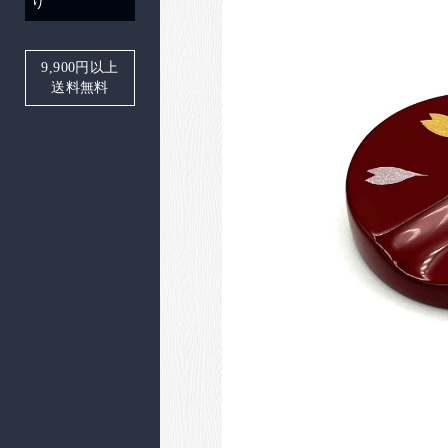
り
9,900
円以上
送料無料