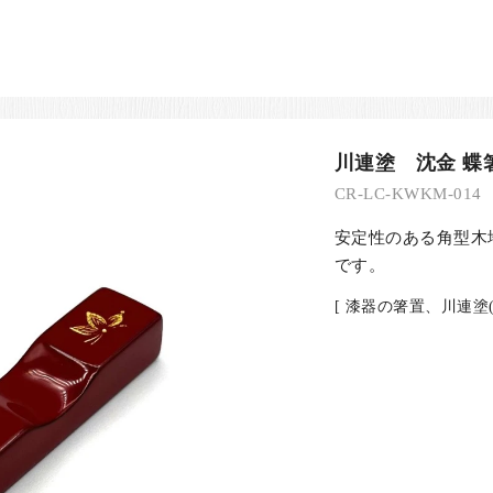
川連塗 沈金 蝶箸
CR-LC-KWKM-014
安定性のある角型木
です。
[ 漆器の箸置、川連塗(