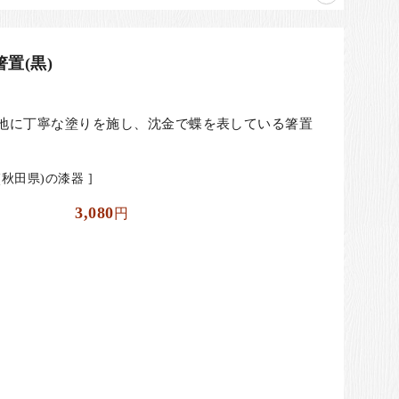
置(黒)
地に丁寧な塗りを施し、沈金で蝶を表している箸置
秋田県)の漆器 ]
3,080
円