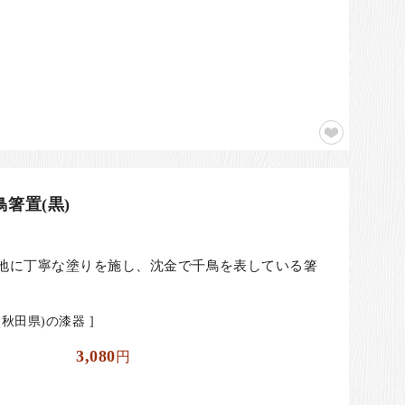
箸置(黒)
地に丁寧な塗りを施し、沈金で千鳥を表している箸
秋田県)の漆器 ]
3,080
円