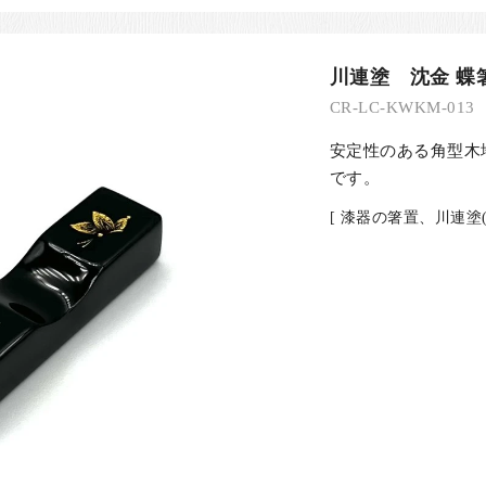
川連塗 沈金 蝶箸
CR-LC-KWKM-013
安定性のある角型木
です。
[ 漆器の箸置、川連塗(