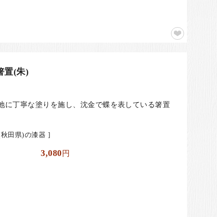
置(朱)
地に丁寧な塗りを施し、沈金で蝶を表している箸置
秋田県)の漆器 ]
3,080
円