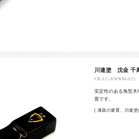
川連塗 沈金 千鳥
CR-LC-KWKM-021
安定性のある角型木
置です。
[ 漆器の箸置、川連塗(