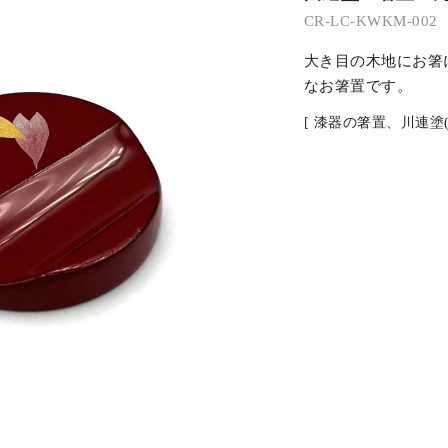
CR-LC-KWKM-002
大き目の木地にお箸
なお箸置です。
[ 漆器の箸置、川連塗(