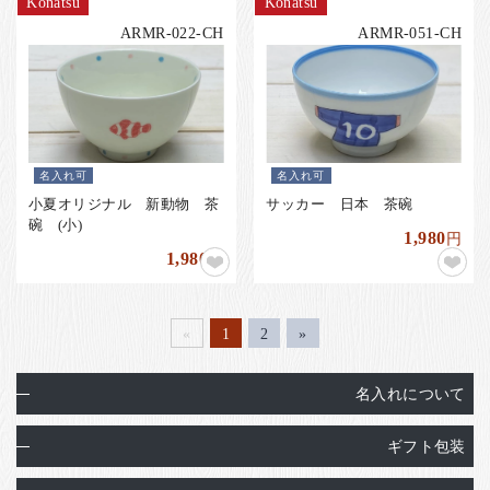
Konatsu
Konatsu
ARMR-022-CH
ARMR-051-CH
名入れ可
名入れ可
小夏オリジナル 新動物 茶
サッカー 日本 茶碗
碗 (小)
1,980
円
1,980
円
«
1
2
»
名入れについて
ギフト包装