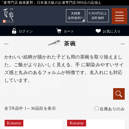
「箸専門店 銀座夏野」日本最大級のお箸専門店3000点の品揃え
menu
夫婦箸
9,900
円以上
送料無料!!
送料無料
ログイン
カート
お気に入り
茶碗
かわいい絵柄が描かれた子ども用の茶碗を取り揃えまし
た。ご飯がよりおいしく見える、手 に馴染みやすいサイ
箸
（贈答用・自宅用）
ズ感と丸みのあるフォルムが特徴です。名入れにも対応
子供和食器
（贈答用・自宅用）
しています。
銀座夏野・箸長
について
小夏
について
こども和食器
59
全
品中 1～30品目を表示
在庫ありのみ
ご利用ガイド
法人・飲食店のお客様
Konatsu
Konatsu