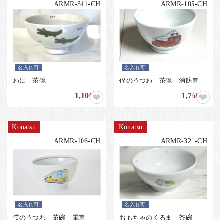
お客様の声
ARMR-341-CH
ARMR-105-CH
店舗紹介
お問い合わせ
お知らせ
名入れ可
名入れ可
箸ブログ
わに 茶碗
僕のうつわ 茶碗 消防車
English
1,100
1,760
円
円
Konatsu
Konatsu
ARMR-106-CH
ARMR-321-CH
名入れ可
名入れ可
僕のうつわ 茶碗 電車
おもちゃのくるま 茶碗