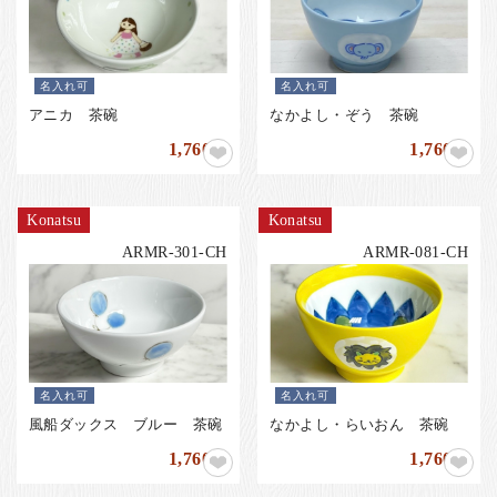
名入れ可
名入れ可
アニカ 茶碗
なかよし・ぞう 茶碗
1,760
1,760
円
円
Konatsu
Konatsu
ARMR-301-CH
ARMR-081-CH
名入れ可
名入れ可
風船ダックス ブルー 茶碗
なかよし・らいおん 茶碗
1,760
1,760
円
円