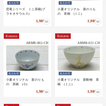
名入れ可
名入れ可
恐竜シリーズ ミニ茶碗(ブ
小夏オリジナル 新のりも
ラキオサウルス)
の 茶碗 (ミニ)
1,980
1,980
円
円
Konatsu
Konatsu
ARMR-002-CH
ARMR-021-CH
名入れ可
名入れ可
小夏オリジナル 新のりも
小夏オリジナル 新動物 茶
の 茶碗 (小)
碗 (ミニ)
1,980
1,980
円
円