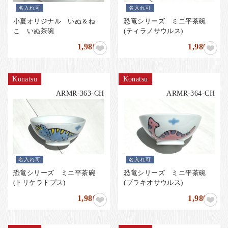
名入れ可
名入れ可
小夏オリジナル いぬ＆ね
恐竜シリーズ ミニ平茶碗
こ いぬ茶碗
(ティラノサウルス)
1,980
1,980
円
円
Konatsu
Konatsu
ARMR-363-CH
ARMR-364-CH
名入れ可
名入れ可
恐竜シリーズ ミニ平茶碗
恐竜シリーズ ミニ平茶碗
(トリケラトプス)
(ブラキオサウルス)
1,980
1,980
円
円