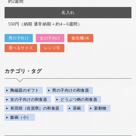
約2週間
名入れ
550円（納期 通常納期＋約4～6週間）
男の子向け
女の子向け
食洗機OK
選べるサイズ
レンジ可
カテゴリ・タグ
陶磁器のギフト
男の子向けの和食器
女の子向けの和食器
どうぶつ柄の和食器
有田焼（佐賀県）の和食器
茶碗
新動物
飯碗（小）