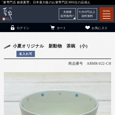
「箸専門店 銀座夏野」日本最大級のお箸専門店3000点の品揃え
menu
夫婦箸
9,900
円以上
送料無料!!
送料無料
ログイン
カート
お気に入り
小夏オリジナル 新動物 茶碗 (小)
名入れ可
箸
（贈答用・自宅用）
商品番号
ARMR-022-CH
子供和食器
（贈答用・自宅用）
銀座夏野・箸長
について
小夏
について
こども和食器
ご利用ガイド
法人・飲食店のお客様