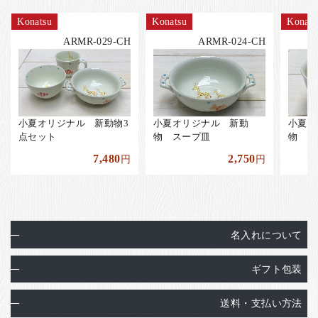
Konatsu
Konatsu
Konats
ARMR-029-CH
ARMR-024-CH
小夏オリジナル 新動物3
小夏オリジナル 新動
小夏オ
点セット
物 スープ皿
物 こ
7,480
2,750
円
円
名入れについて
ギフト包装
送料・支払い方法