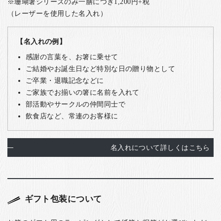
※珊瑚箸シリーズのみ一膳につき1,200円+税
（レーザーを使用した名入れ）
【名入れの例】
感謝の言葉を、お箸に乗せて
ご結婚やお誕生日など特別な日の贈り物として
ご卒業・退職記念などに
ご家族でお揃いの箸に名前を入れて
部活動やサークルの仲間同士で
飲食店など、常連のお客様に
名入れについて詳しくはこちら
ギフト包装について