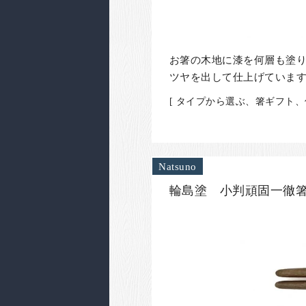
お箸の木地に漆を何層も塗
ツヤを出して仕上げていま
[ タイプから選ぶ、箸ギフト
Natsuno
輪島塗 小判頑固一徹箸