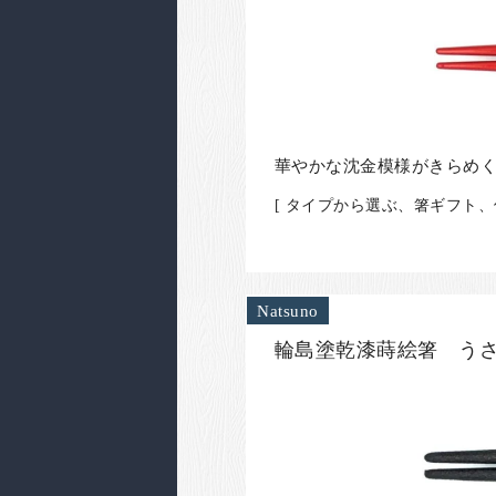
華やかな沈金模様がきらめ
[ タイプから選ぶ、箸ギフト
Natsuno
輪島塗乾漆蒔絵箸 う