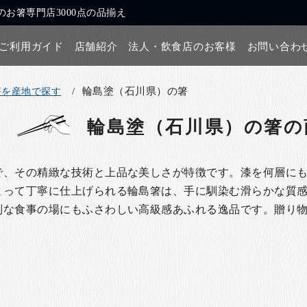
お箸専門店3000点の品揃え
ご利用ガイド
店舗紹介
法人・飲食店のお客様
お問い合わ
輪島塗（石川県）の箸
箸を産地で探す
輪島塗（石川県）の箸
の
で、その精緻な技術と上品な美しさが特徴です。漆を何層に
よって丁寧に仕上げられる輪島箸は、手に馴染む滑らかな質
別な食事の場にもふさわしい高級感あふれる逸品です。贈り