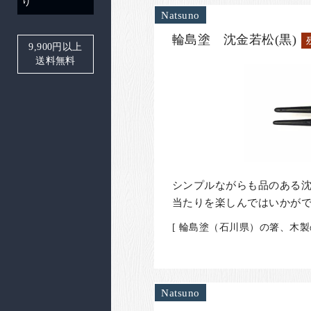
り
Natsuno
輪島塗 沈金若松(黒)
9,900
円以上
送料無料
シンプルながらも品のある
当たりを楽しんではいかが
[ 輪島塗（石川県）の箸、木
Natsuno