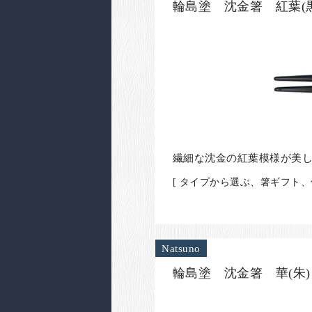
輪島塗 沈金箸 紅葉(黒
繊細な沈金の紅葉模様が美
[ タイプから選ぶ、箸ギフト
Natsuno
輪島塗 沈金箸 華(朱)