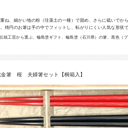
り重ね、細かい地の粉（珪藻土の一種）で固め、さらに砥いでか
す。楕円のお箸は手の中でフィットし、転がりにくい人気な形状
、伝統工芸から選ぶ、輪島塗ギフト、輪島塗（石川県）の箸、黒色（ブラ
沈金箸 桜 夫婦箸セット【桐箱入】