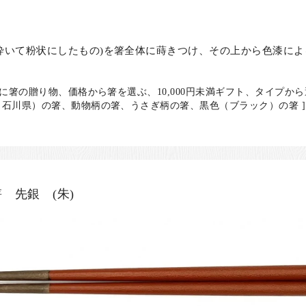
砕いて粉状にしたもの)を箸全体に蒔きつけ、その上から色漆に
日に箸の贈り物、価格から箸を選ぶ、10,000円未満ギフト、タイプか
石川県）の箸、動物柄の箸、うさぎ柄の箸、黒色（ブラック）の箸 ]
 先銀 (朱)