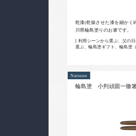
乾漆(乾燥させた漆を細かく
川県輪島塗りのお箸です。
[ 利用シーンから選ぶ、父の
選ぶ、輪島塗ギフト、輪島塗（
Natsuno
輪島塗 小判頑固一徹箸