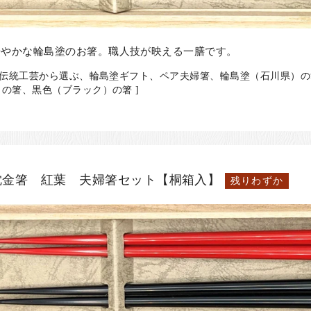
華やかな輪島塗のお箸。職人技が映える一膳です。
、伝統工芸から選ぶ、輪島塗ギフト、ペア夫婦箸、輪島塗（石川県）
の箸、黒色（ブラック）の箸 ]
沈金箸 紅葉 夫婦箸セット【桐箱入】
残りわずか