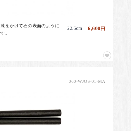
ら漆をかけて石の表面のように
6,600
22.5cm
円
です。
060-WJOS-01-MA