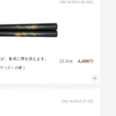
080-WJWZ-06-MA
きが、食卓に華を添えます。
4,400
22.5cm
円
ック）の箸 ]
080-WJWZ-07-FE