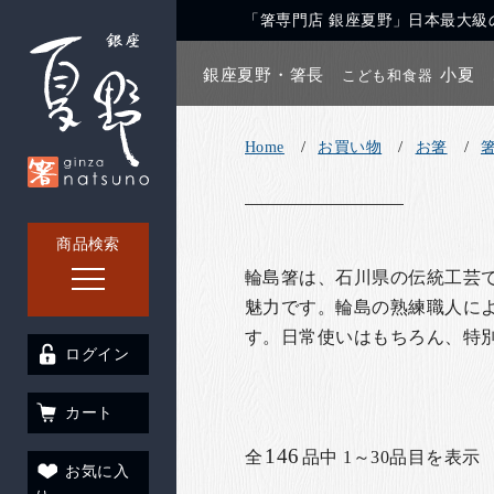
「箸専門店 銀座夏野」日本最大級の
銀座夏野・箸長
小夏
こども和食器
Home
お買い物
お箸
商品検索
輪島箸は、石川県の伝統工芸
魅力です。輪島の熟練職人に
す。日常使いはもちろん、特
ログイン
カート
146
全
品中 1～30品目を表示
お気に入