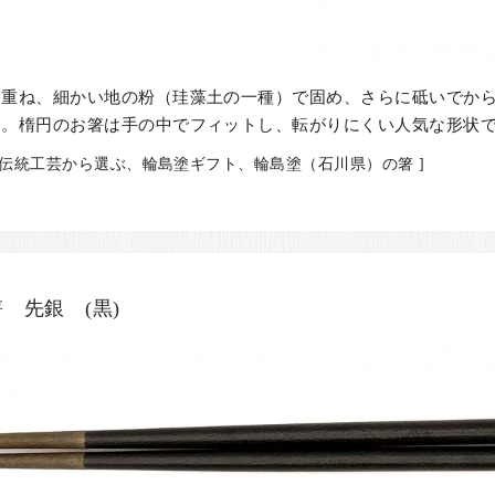
り重ね、細かい地の粉（珪藻土の一種）で固め、さらに砥いでか
す。楕円のお箸は手の中でフィットし、転がりにくい人気な形状
、伝統工芸から選ぶ、輪島塗ギフト、輪島塗（石川県）の箸 ]
 先銀 (黒)