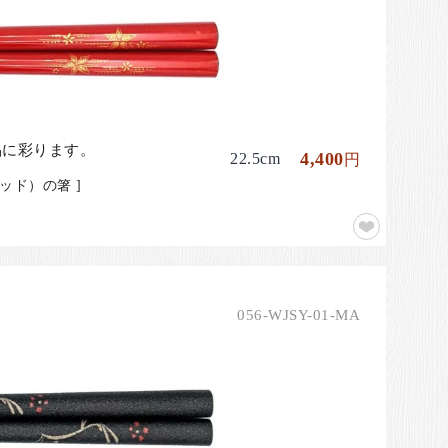
品に彩ります。
4,400
22.5cm
円
ド）の箸 ]
056-WJSY-01-MA