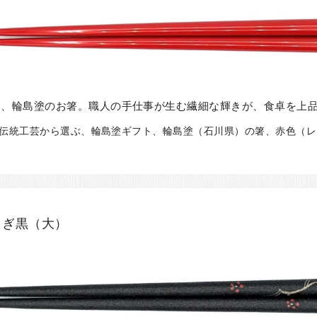
く、輪島塗のお箸。職人の手仕事が生む繊細な輝きが、食卓を上
、伝統工芸から選ぶ、輪島塗ギフト、輪島塗（石川県）の箸、赤色（レッ
さぎ黒（大）