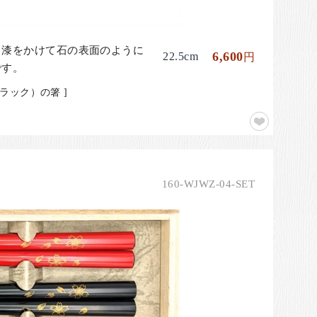
ら漆をかけて石の表面のように
6,600
22.5cm
円
です。
ック）の箸 ]
160-WJWZ-04-SET