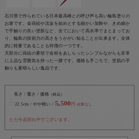
石川県で作られている日本最高峰との呼び声も高い輪島塗りの
お箸です。金蒔絵や沈金を始めとする細かい加飾や、きめ細か
で手触りの良い塗肌など、全てにおいて高水準でまとまってお
り、輪島の技術力の高さをうかがい知ることが出来ます。全体
的に軽量であることも特徴の一つです。
天部分に蒔絵の要領で金粉をあしらったシンプルながらも非常
に上品な雰囲気を持った一膳です。価格も手ごろで、塗肌の手
触りも素晴らしい逸品です。
長さ / 重さ / 価格
（税込）
5,500
22.5cm / やや軽い /
円
在庫なし
ただ今品切れ中でございます。