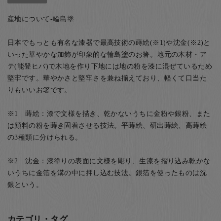
産地について-輪島塗
日本でもっとも有名な漆器で最高技術の蒔絵(※1)や沈金(※2)と
いった華やかな加飾が印象的な輪島塗のお箸。地元の木材・ア
テ(能登ヒバ)で木地を作り下地には地の粉を漆に混ぜているため
堅牢です。華やかさと堅牢さを兼ね揃えており、軽くて口当た
りもいいお箸です。
※1 蒔絵：漆で文様を描き、乾かないうちに金粉や銀粉、また
は顔料の粉を蒔き固着させる技法。平蒔絵、研出蒔絵、高蒔絵
の3種類に分けられる。
※2 沈金：漆塗りの表面に文様を彫り、生漆を摺り込み乾かな
いうちに金箔を溝の中に押し込む技法。銀箔を使ったものは沈
銀という。
カテゴリ・タグ