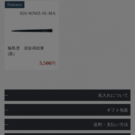
Natsuno
020-WJWZ-01-MA
輪島塗 頭金蒔絵箸
(黒)
5,500
円
名入れについて
ギフト包装
送料・支払い方法