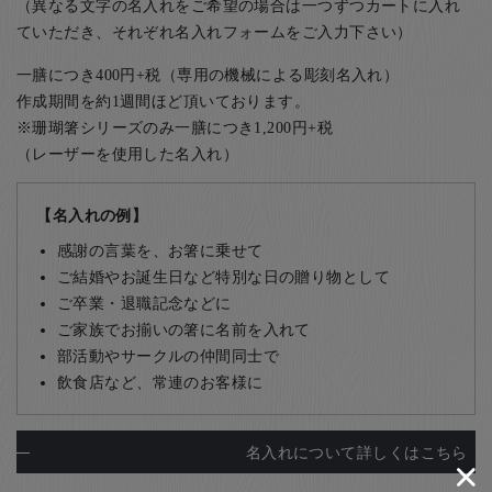
（異なる文字の名入れをご希望の場合は一つずつカートに入れ
ていただき、それぞれ名入れフォームをご入力下さい）
一膳につき400円+税（専用の機械による彫刻名入れ）
作成期間を約1週間ほど頂いております。
※珊瑚箸シリーズのみ一膳につき1,200円+税
（レーザーを使用した名入れ）
【名入れの例】
感謝の言葉を、お箸に乗せて
ご結婚やお誕生日など特別な日の贈り物として
ご卒業・退職記念などに
ご家族でお揃いの箸に名前を入れて
部活動やサークルの仲間同士で
飲食店など、常連のお客様に
名入れについて詳しくはこちら