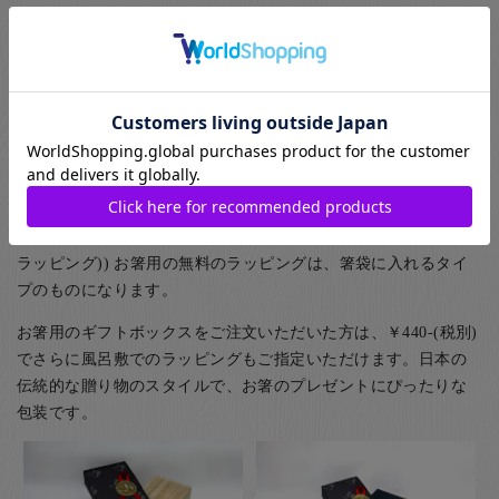
ギフト包装について
お箸のギフト用のラッピングとして紙箱と桐箱がお選びいただ
けます。また、ご家族用として5膳まで入る紙箱もご用意してお
ります。
(お子様食器に関してはギフト用・ご自宅用問わず、紙箱(無料)
に入れてのお届けとなります(ギフト用はその上から包装紙にて
ラッピング)) お箸用の無料のラッピングは、箸袋に入れるタイ
プのものになります。
お箸用のギフトボックスをご注文いただいた方は、￥440-(税別)
でさらに風呂敷でのラッピングもご指定いただけます。日本の
伝統的な贈り物のスタイルで、お箸のプレゼントにぴったりな
包装です。