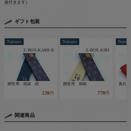
途付きます）
ギフト包装
Natsuno
Natsuno
Natsun
Z-BOX-KAMI-B
Z-BOX-KIRI
贈答用 紙箱 紺
贈答用 桐箱
風呂敷
220
770
円
円
関連商品