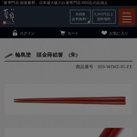
「箸専門店 銀座夏野」日本最大級のお箸専門店3000点の品揃え
menu
夫婦箸
9,900
円以上
送料無料!!
送料無料
ログイン
カート
お気に入り
輪島塗 頭金蒔絵箸 (朱)
商品番号
020-WJWZ-01-FE
箸
（贈答用・自宅用）
子供和食器
（贈答用・自宅用）
銀座夏野・箸長
について
小夏
について
こども和食器
ご利用ガイド
法人・飲食店のお客様