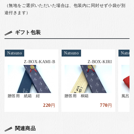
（無地をご選択いただいた場合は、包装内に同封せず小袋が別
途付きます）
ギフト包装
Natsuno
Natsuno
Natsun
Z-BOX-KAMI-B
Z-BOX-KIRI
贈答用 紙箱 紺
贈答用 桐箱
風呂敷
220
770
円
円
関連商品