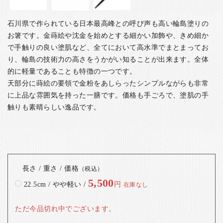
石川県で作られている日本最高峰との呼び声も高い輪島塗りの
お箸です。金蒔絵や沈金を始めとする細かい加飾や、きめ細か
で手触りの良い塗肌など、全てにおいて高水準でまとまってお
り、輪島の技術力の高さをうかがい知ることが出来ます。全体
的に軽量であることも特徴の一つです。
天部分に蒔絵の要領で金粉をあしらったシンプルながらも非常
に上品な雰囲気を持った一膳です。価格も手ごろで、塗肌の手
触りも素晴らしい逸品です。
長さ / 重さ / 価格
（税込）
5,500
22.5cm / やや軽い /
円
在庫なし
ただ今品切れ中でございます。