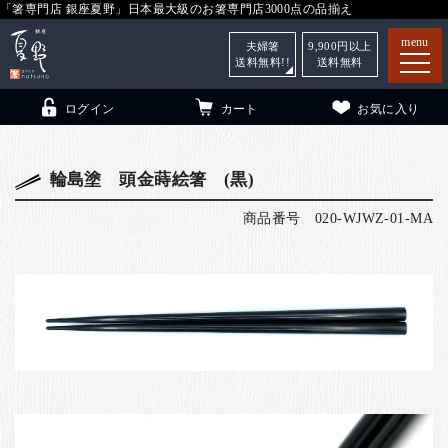
「箸専門店 銀座夏野」日本最大級のお箸専門店3000点の品揃え
menu
夫婦箸
9,900
円以上
送料無料!!
送料無料
ログイン
カート
お気に入り
輪島塗 頭金蒔絵箸 (黒)
商品番号
020-WJWZ-01-MA
箸
（贈答用・自宅用）
子供和食器
（贈答用・自宅用）
銀座夏野・箸長
について
小夏
について
こども和食器
ご利用ガイド
法人・飲食店のお客様