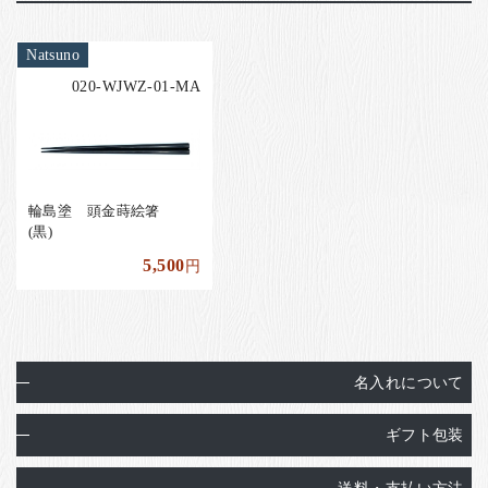
Natsuno
020-WJWZ-01-MA
輪島塗 頭金蒔絵箸
(黒)
5,500
円
名入れについて
ギフト包装
送料・支払い方法