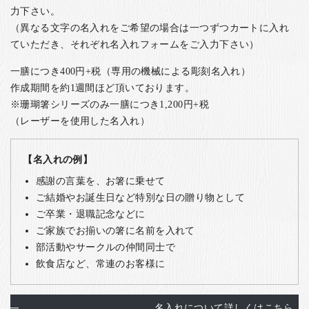
力下さい。
（異なる文字の名入れをご希望の場合は一つずつカートに入れ
ていただき、それぞれ名入れフォームをご入力下さい）
一膳につき400円+税（専用の機械による彫刻名入れ）
作成期間を約1週間ほど頂いております。
※珊瑚箸シリーズのみ一膳につき1,200円+税
（レーザーを使用した名入れ）
【名入れの例】
感謝の言葉を、お箸に乗せて
ご結婚やお誕生日など特別な日の贈り物として
ご卒業・退職記念などに
ご家族でお揃いの箸に名前を入れて
部活動やサークルの仲間同士で
飲食店など、常連のお客様に
名入れについて詳しくはこちら