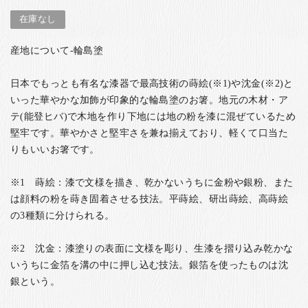
在庫なし
産地について-輪島塗
日本でもっとも有名な漆器で最高技術の蒔絵(※1)や沈金(※2)と
いった華やかな加飾が印象的な輪島塗のお箸。地元の木材・ア
テ(能登ヒバ)で木地を作り下地には地の粉を漆に混ぜているため
堅牢です。華やかさと堅牢さを兼ね揃えており、軽くて口当た
りもいいお箸です。
※1 蒔絵：漆で文様を描き、乾かないうちに金粉や銀粉、また
は顔料の粉を蒔き固着させる技法。平蒔絵、研出蒔絵、高蒔絵
の3種類に分けられる。
※2 沈金：漆塗りの表面に文様を彫り、生漆を摺り込み乾かな
いうちに金箔を溝の中に押し込む技法。銀箔を使ったものは沈
銀という。