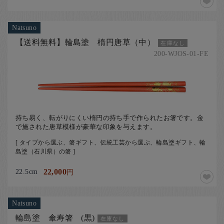
Natsuno
【送料無料】輪島塗 楕円唐草（中）
在庫なし
200-WJOS-01-FE
持ち易く、転がりにくい楕円の持ち手で作られたお箸です。金
で施された唐草模様が豪華な印象を与えます。
[ タイプから選ぶ、箸ギフト、伝統工芸から選ぶ、輪島塗ギフト、輪
島塗（石川県）の箸 ]
22.5cm
22,000
円
Natsuno
輪島塗 傘寿箸 (黒)
在庫なし