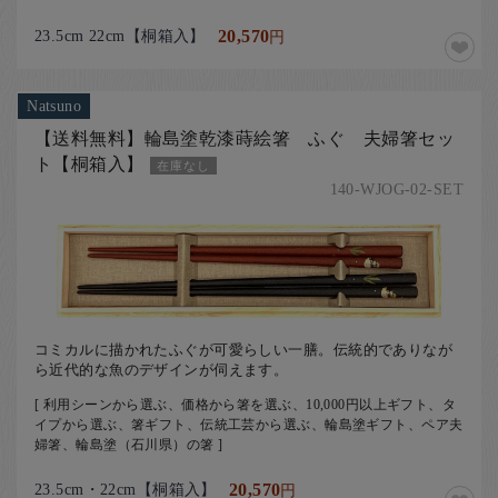
23.5cm 22cm【桐箱入】
20,570
円
Natsuno
【送料無料】輪島塗乾漆蒔絵箸 ふぐ 夫婦箸セッ
ト【桐箱入】
在庫なし
140-WJOG-02-SET
コミカルに描かれたふぐが可愛らしい一膳。伝統的でありなが
ら近代的な魚のデザインが伺えます。
[ 利用シーンから選ぶ、価格から箸を選ぶ、10,000円以上ギフト、タ
イプから選ぶ、箸ギフト、伝統工芸から選ぶ、輪島塗ギフト、ペア夫
婦箸、輪島塗（石川県）の箸 ]
23.5cm・22cm【桐箱入】
20,570
円