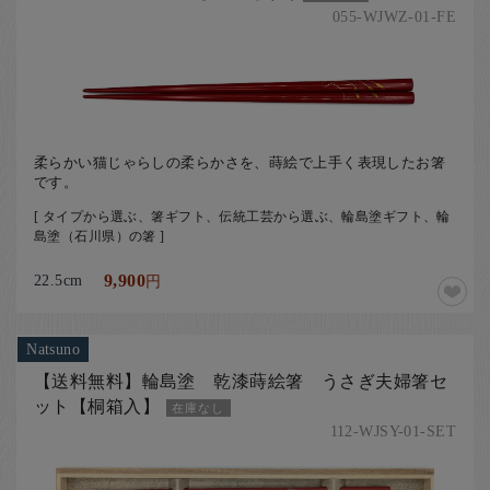
055-WJWZ-01-FE
柔らかい猫じゃらしの柔らかさを、蒔絵で上手く表現したお箸
です。
[ タイプから選ぶ、箸ギフト、伝統工芸から選ぶ、輪島塗ギフト、輪
島塗（石川県）の箸 ]
22.5cm
9,900
円
Natsuno
【送料無料】輪島塗 乾漆蒔絵箸 うさぎ夫婦箸セ
ット【桐箱入】
在庫なし
112-WJSY-01-SET