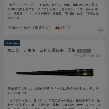
[ 利用シーンから選ぶ、結婚祝い箸ギフト特集、価格から箸を選ぶ、
10,000円以上ギフト、タイプから選ぶ、箸ギフト、伝統工芸から選
ぶ、輪島塗ギフト、ペア夫婦箸、輪島塗（石川県）の箸、花柄の箸、
梅柄の箸 ]
22.5cm 21.5cm 【桐箱入り】
40,370
円
Natsuno
輪島塗 八角箸 四神八掛蒔絵 黒檀
在庫なし
368-WJTB-01-MA
輪島塗では珍しい太目の八角をベースに蒔絵を施した、使いや
すいお箸です。
[ タイプから選ぶ、箸ギフト、伝統工芸から選ぶ、輪島塗ギフト、輪
島塗（石川県）の箸、木製の箸、黒檀、八角の箸、赤色（レッド）の