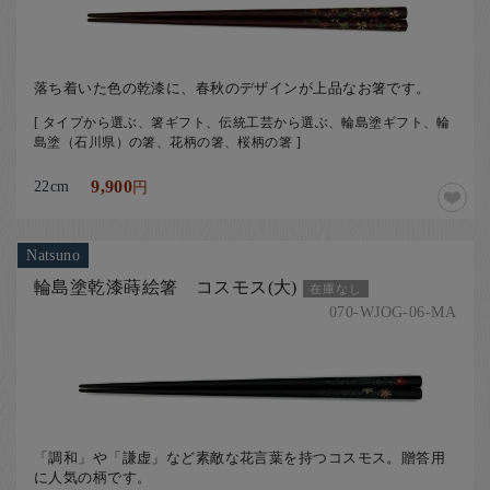
落ち着いた色の乾漆に、春秋のデザインが上品なお箸です。
[ タイプから選ぶ、箸ギフト、伝統工芸から選ぶ、輪島塗ギフト、輪
島塗（石川県）の箸、花柄の箸、桜柄の箸 ]
22cm
9,900
円
Natsuno
輪島塗乾漆蒔絵箸 コスモス(大)
在庫なし
070-WJOG-06-MA
「調和」や「謙虚」など素敵な花言葉を持つコスモス。贈答用
に人気の柄です。