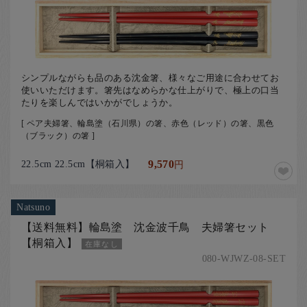
シンプルながらも品のある沈金箸、様々なご用途に合わせてお
使いいただけます。箸先はなめらかな仕上がりで、極上の口当
たりを楽しんではいかがでしょうか。
[ ペア夫婦箸、輪島塗（石川県）の箸、赤色（レッド）の箸、黒色
（ブラック）の箸 ]
22.5cm 22.5cm【桐箱入】
9,570
円
Natsuno
【送料無料】輪島塗 沈金波千鳥 夫婦箸セット
【桐箱入】
在庫なし
080-WJWZ-08-SET