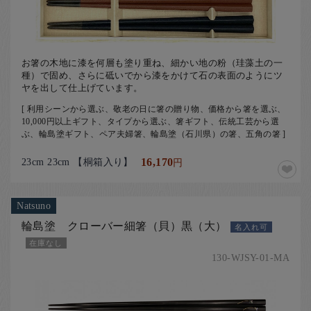
お箸の木地に漆を何層も塗り重ね、細かい地の粉（珪藻土の一
種）で固め、さらに砥いでから漆をかけて石の表面のようにツ
ヤを出して仕上げています。
[ 利用シーンから選ぶ、敬老の日に箸の贈り物、価格から箸を選ぶ、
10,000円以上ギフト、タイプから選ぶ、箸ギフト、伝統工芸から選
ぶ、輪島塗ギフト、ペア夫婦箸、輪島塗（石川県）の箸、五角の箸 ]
23cm 23cm 【桐箱入り】
16,170
円
Natsuno
輪島塗 クローバー細箸（貝）黒（大）
名入れ可
在庫なし
130-WJSY-01-MA