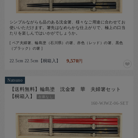
シンプルながらも品のある沈金箸、様々なご用途に合わせてお
使いいただけます。箸先はなめらかな仕上がりで、極上の口当
たりを楽しんではいかがでしょうか。
[ ペア夫婦箸、輪島塗（石川県）の箸、赤色（レッド）の箸、黒色
（ブラック）の箸 ]
22.5cm 22.5cm【桐箱入】
9,570
円
Natsuno
【送料無料】輪島塗 沈金箸 華 夫婦箸セット
【桐箱入】
在庫なし
160-WJWZ-06-SET