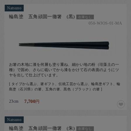
Natsuno
輪島塗 五角頑固一徹箸 (黒)
在庫なし
050-WJOS-01-MA
お箸の木地に漆を何層も塗り重ね、細かい地の粉（珪藻土の一
種）で固め、さらに砥いでから漆をかけて石の表面のようにツ
ヤを出して仕上げています。
[ タイプから選ぶ、箸ギフト、伝統工芸から選ぶ、輪島塗ギフト、輪
島塗（石川県）の箸、五角の箸、黒色（ブラック）の箸 ]
23cm
7,700
円
Natsuno
輪島塗 五角頑固一徹箸 (朱)
在庫なし