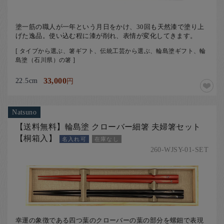
塗一筋の職人が一年という月日をかけ、30回も天然漆で塗り上
げた逸品。使い込む程に漆が削れ、表情が変化してきます。
[ タイプから選ぶ、箸ギフト、伝統工芸から選ぶ、輪島塗ギフト、輪
島塗（石川県）の箸 ]
22.5cm
33,000
円
Natsuno
【送料無料】輪島塗 クローバー細箸 夫婦箸セット
【桐箱入】
名入れ可
在庫なし
260-WJSY-01-SET
幸運の象徴である四つ葉のクローバーの葉の部分を螺鈿で表現