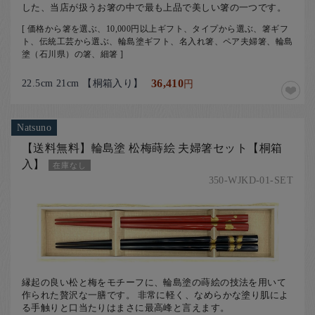
した、当店が扱うお箸の中で最も上品で美しい箸の一つです。
[ 価格から箸を選ぶ、10,000円以上ギフト、タイプから選ぶ、箸ギフ
ト、伝統工芸から選ぶ、輪島塗ギフト、名入れ箸、ペア夫婦箸、輪島
塗（石川県）の箸、細箸 ]
22.5cm 21cm 【桐箱入り】
36,410
円
Natsuno
【送料無料】輪島塗 松梅蒔絵 夫婦箸セット【桐箱
入】
在庫なし
350-WJKD-01-SET
縁起の良い松と梅をモチーフに、輪島塗の蒔絵の技法を用いて
作られた贅沢な一膳です。 非常に軽く、なめらかな塗り肌によ
る手触りと口当たりはまさに最高峰と言えます。