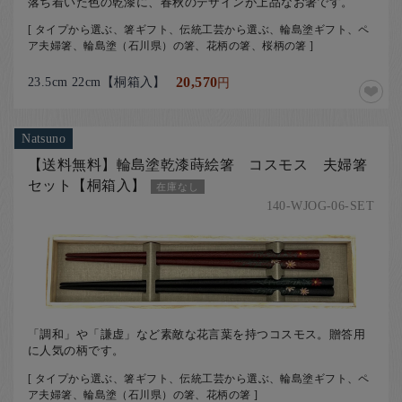
落ち着いた色の乾漆に、春秋のデザインが上品なお箸です。
[ タイプから選ぶ、箸ギフト、伝統工芸から選ぶ、輪島塗ギフト、ペ
ア夫婦箸、輪島塗（石川県）の箸、花柄の箸、桜柄の箸 ]
23.5cm 22cm【桐箱入】
20,570
円
Natsuno
【送料無料】輪島塗乾漆蒔絵箸 コスモス 夫婦箸
セット【桐箱入】
在庫なし
140-WJOG-06-SET
「調和」や「謙虚」など素敵な花言葉を持つコスモス。贈答用
に人気の柄です。
[ タイプから選ぶ、箸ギフト、伝統工芸から選ぶ、輪島塗ギフト、ペ
ア夫婦箸、輪島塗（石川県）の箸、花柄の箸 ]