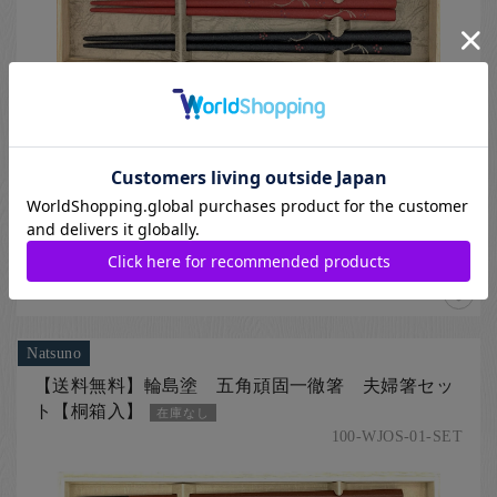
乾漆(乾燥させた漆を細かく砕いて粉状にしたもの)を箸全体に蒔
きつけ、その上から色漆によるうさぎの蒔絵が施された石川県
輪島塗りのお箸です。
[ 利用シーンから選ぶ、結婚祝い箸ギフト特集、価格から箸を選ぶ、
10,000円以上ギフト、タイプから選ぶ、箸ギフト、伝統工芸から選
ぶ、輪島塗ギフト、ペア夫婦箸、輪島塗（石川県）の箸、動物柄の
箸、うさぎ柄の箸 ]
22.5cm 21cm 【桐箱入り】
13,970
円
Natsuno
【送料無料】輪島塗 五角頑固一徹箸 夫婦箸セッ
ト【桐箱入】
在庫なし
100-WJOS-01-SET