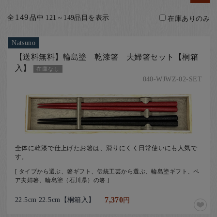
お客様の声
149
全
品中 121～149品目を表示
在庫ありのみ
店舗紹介
お問い合わせ
Natsuno
お知らせ
【送料無料】輪島塗 乾漆箸 夫婦箸セット【桐箱
入】
在庫なし
箸ブログ
040-WJWZ-02-SET
English
全体に乾漆で仕上げたお箸は、滑りにくく日常使いにも人気で
す。
[ タイプから選ぶ、箸ギフト、伝統工芸から選ぶ、輪島塗ギフト、ペ
ア夫婦箸、輪島塗（石川県）の箸 ]
22.5cm 22.5cm【桐箱入】
7,370
円