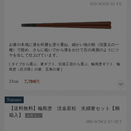
050-WJOS-01-FE
お箸の木地に漆を何層も塗り重ね、細かい地の粉（珪藻土の一
種）で固め、さらに砥いでから漆をかけて石の表面のようにツ
ヤを出して仕上げています。
[ タイプから選ぶ、箸ギフト、伝統工芸から選ぶ、輪島塗ギフト、輪
島塗（石川県）の箸、五角の箸 ]
23cm
7,700
円
Natsuno
【送料無料】輪島塗 沈金若松 夫婦箸セット【桐
箱入】
在庫なし
080-WJWZ-07-SET