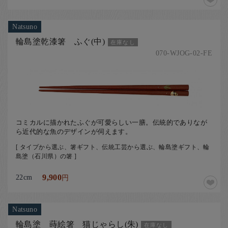
Natsuno
輪島塗乾漆箸 ふぐ(中)
在庫なし
070-WJOG-02-FE
コミカルに描かれたふぐが可愛らしい一膳。伝統的でありなが
ら近代的な魚のデザインが伺えます。
[ タイプから選ぶ、箸ギフト、伝統工芸から選ぶ、輪島塗ギフト、輪
島塗（石川県）の箸 ]
22cm
9,900
円
Natsuno
輪島塗 蒔絵箸 猫じゃらし(朱)
在庫なし