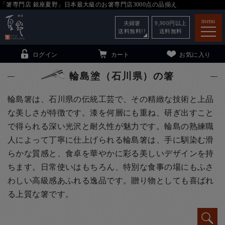
「箸専門店 銀座夏野」日本最大級のお箸専門店3000点の品揃え
menu
夫婦箸
9,900
円以上
送料無料!!
送料無料
ログイン
カート
お気に入り
輪島塗（石川県）の箸
輪島箸は、石川県の伝統工芸で、その精緻な技術と上品
な美しさが特徴です。漆を何層にも重ね、研ぎ出すこと
箸
（贈答用・自宅用）
で得られる深い光沢と耐久性が魅力です。輪島の熟練職
子供和食器
（贈答用・自宅用）
人によって丁寧に仕上げられる輪島箸は、手に馴染む滑
らかな質感と、食卓を華やかに彩る美しいデザインを持
銀座夏野・箸長
について
ちます。日常使いはもちろん、特別な食事の場にもふさ
小夏
について
こども和食器
わしい高級感あふれる逸品です。贈り物としても喜ばれ
ご利用ガイド
る上質な箸です。
法人・飲食店のお客様