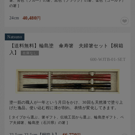
箸、青色（ブルー）の箸、黒色（ブラック）の箸、金色（ゴールド）
の箸 ]
24cm
40,480
円
Natsuno
【送料無料】輪島塗 傘寿箸 夫婦箸セット【桐箱
入】
在庫なし
600-WJTB-01-SET
塗一筋の職人が一年という月日をかけ、30回も天然漆で塗り上
げた逸品。使い込む程に漆が削れ、表情が変化してきます。
[ タイプから選ぶ、箸ギフト、伝統工芸から選ぶ、輪島塗ギフト、ペ
ア夫婦箸、輪島塗（石川県）の箸 ]
22.5cm 22.5cm【桐箱入】
66,770