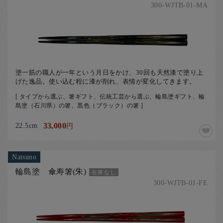
300-WJTB-01-MA
塗一筋の職人が一年という月日をかけ、30回も天然漆で塗り上
げた逸品。使い込む程に漆が削れ、表情が変化してきます。
[ タイプから選ぶ、箸ギフト、伝統工芸から選ぶ、輪島塗ギフト、輪
島塗（石川県）の箸、黒色（ブラック）の箸 ]
22.5cm
33,000
円
Natsuno
輪島塗 傘寿箸(朱)
在庫なし
300-WJTB-01-FE