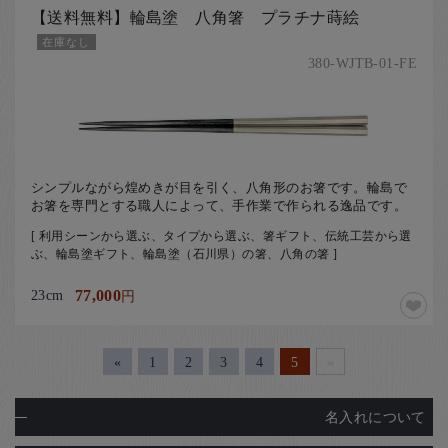
【送料無料】輪島塗 八角箸 プラチナ蒔絵
在庫なし
380-WJTB-01-FE
シンプルながら煌めきが目を引く、八角形のお箸です。輪島で
お箸を専門とする職人によって、手作業で作られる逸品です。
[ 利用シーンから選ぶ、タイプから選ぶ、箸ギフト、伝統工芸から選
ぶ、輪島塗ギフト、輪島塗（石川県）の箸、八角の箸 ]
23cm
77,000
円
«
1
2
3
4
5
»
名入れについて