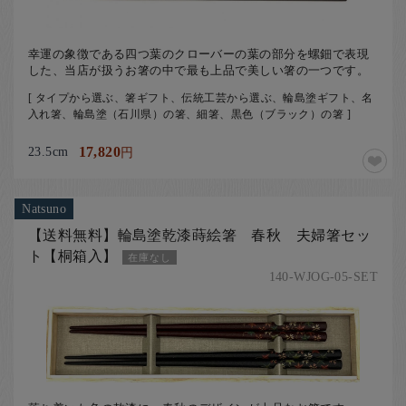
幸運の象徴である四つ葉のクローバーの葉の部分を螺鈿で表現
した、当店が扱うお箸の中で最も上品で美しい箸の一つです。
[ タイプから選ぶ、箸ギフト、伝統工芸から選ぶ、輪島塗ギフト、名
入れ箸、輪島塗（石川県）の箸、細箸、黒色（ブラック）の箸 ]
23.5cm
17,820
円
Natsuno
【送料無料】輪島塗乾漆蒔絵箸 春秋 夫婦箸セッ
ト【桐箱入】
在庫なし
140-WJOG-05-SET