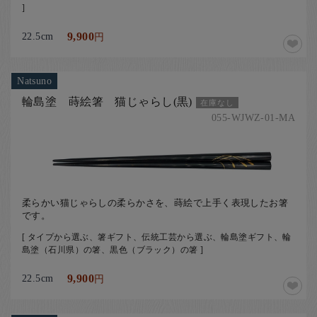
]
22.5cm
9,900
円
Natsuno
輪島塗 蒔絵箸 猫じゃらし(黒)
在庫なし
055-WJWZ-01-MA
柔らかい猫じゃらしの柔らかさを、蒔絵で上手く表現したお箸
です。
[ タイプから選ぶ、箸ギフト、伝統工芸から選ぶ、輪島塗ギフト、輪
島塗（石川県）の箸、黒色（ブラック）の箸 ]
22.5cm
9,900
円