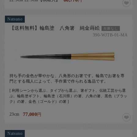
円
Natsuno
【送料無料】輪島塗 八角箸 純金蒔絵
在庫なし
390-WJTB-01-MA
持ち手の金色が華やかな、八角形のお箸です。輪島でお箸を専
門とする職人によって、手作業で作られる逸品です。
[ 利用シーンから選ぶ、タイプから選ぶ、箸ギフト、伝統工芸から選
ぶ、輪島塗ギフト、輪島塗（石川県）の箸、八角の箸、黒色（ブラッ
ク）の箸、金色（ゴールド）の箸 ]
23cm
77,000
円
Natsuno