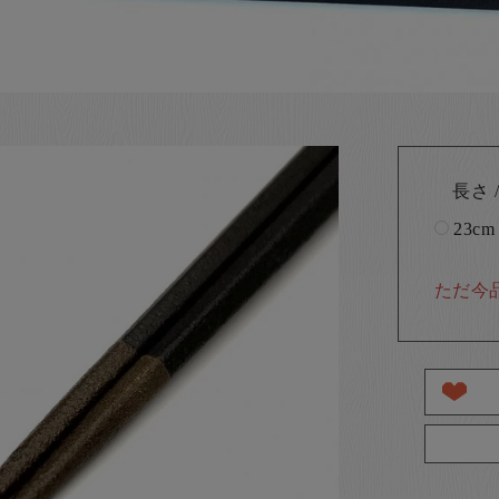
長さ /
23cm
ただ今