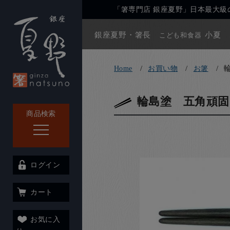
「箸専門店 銀座夏野」日本最大級の
銀座夏野・箸長
小夏
こども和食器
Home
お買い物
お箸
輪島塗 五角頑固
商品検索
ログイン
カート
お気に入