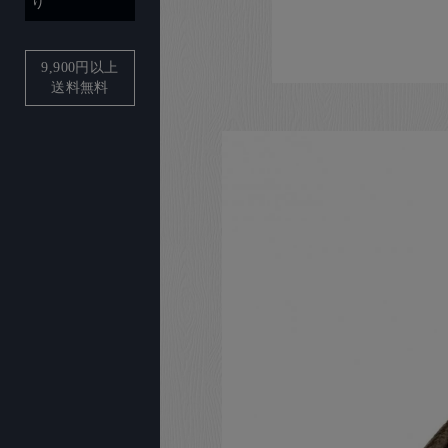
り
9,900
円以上
送料無料