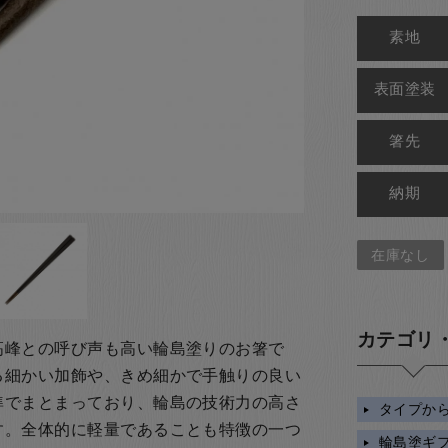
素地
表面塗装
箸先
納期
在庫なし
カテゴリ
高峰との呼び声も高い輪島塗りのお箸で
る細かい加飾や、きめ細かで手触りの良い
準でまとまっており、輪島の技術力の高さ
タイプか
す。全体的に軽量であることも特徴の一つ
輪島塗ギ