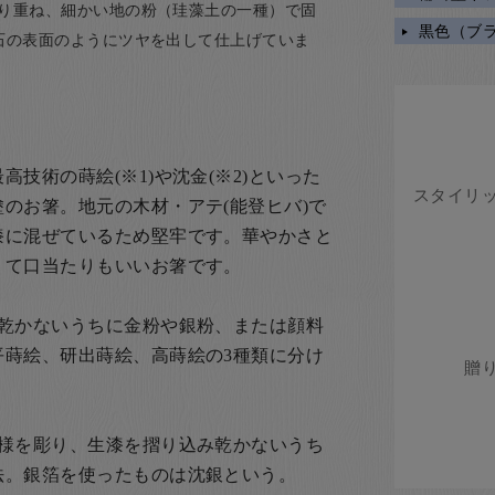
り重ね、細かい地の粉（珪藻土の一種）で固
黒色（ブ
石の表面のようにツヤを出して仕上げていま
技術の蒔絵(※1)や沈金(※2)といった
のお箸。地元の木材・アテ(能登ヒバ)で
漆に混ぜているため堅牢です。華やかさと
くて口当たりもいいお箸です。
、乾かないうちに金粉や銀粉、または顔料
平蒔絵、研出蒔絵、高蒔絵の3種類に分け
文様を彫り、生漆を摺り込み乾かないうち
法。銀箔を使ったものは沈銀という。