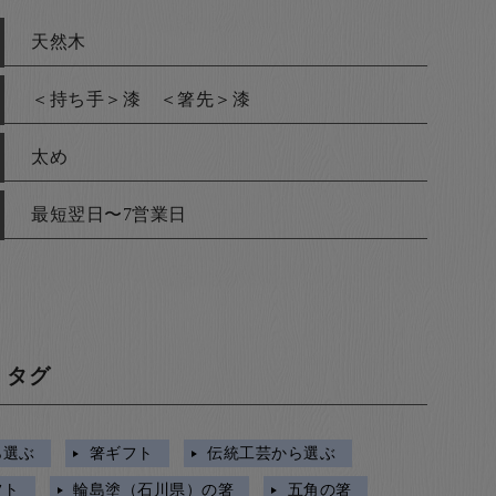
天然木
＜持ち手＞漆 ＜箸先＞漆
太め
最短翌日〜7営業日
・タグ
ら選ぶ
箸ギフト
伝統工芸から選ぶ
フト
輪島塗（石川県）の箸
五角の箸