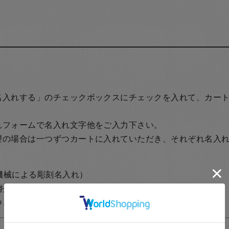
名入れする」のチェックボックスにチェックを入れて、カー
れフォームで名入れ文字他をご入力下さい。
望の場合は一つずつカートに入れていただき、それぞれ名入
の機械による彫刻名入れ）
おります。
1,200円+税
（レーザーを使用した名入れ）