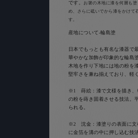
です。
お箸の木地に漆を何層も塗
め、さらに砥いでから漆をかけて
す。
産地について-輪島塗
日本でもっとも有名な漆器で最高
華やかな加飾が印象的な輪島塗
木地を作り下地には地の粉を
堅牢さを兼ね揃えており、軽
※1 蒔絵：漆で文様を描き
の粉を蒔き固着させる技法。
られる。
※2 沈金：漆塗りの表面に
に金箔を溝の中に押し込む技