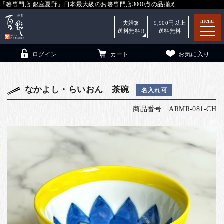
「箸専門店 銀座夏野」日本最大級のお箸専門店3000点の品揃え
menu
夫婦箸
9,900
円以上
送料無料!!
送料無料
ログイン
カート
お気に入り
なかよし・らいおん 茶碗
名入れ可
商品番号
ARMR-081-CH
箸
（贈答用・自宅用）
子供和食器
（贈答用・自宅用）
銀座夏野・箸長
について
小夏
について
こども和食器
ご利用ガイド
法人・飲食店のお客様