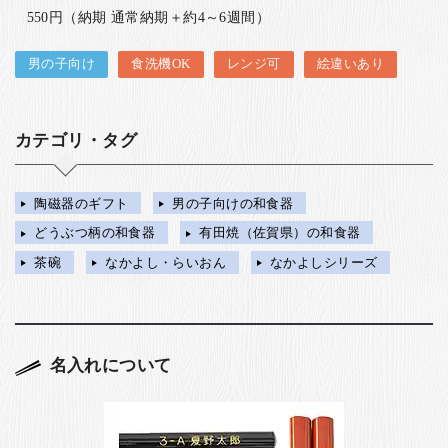
550円（納期 通常納期＋約4～6週間）
男の子向け
食洗機OK
レンジ可
絵違いあり
カテゴリ・タグ
陶磁器のギフト
男の子向けの和食器
どうぶつ柄の和食器
有田焼（佐賀県）の和食器
茶碗
なかよし・らいおん
なかよしシリーズ
名入れについて