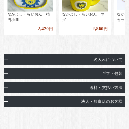
なかよし・らいおん 楕
なかよし・らいおん マ
なかよ
円小皿
グ
セット
2,420
2,860
円
円
名入れについて
ギフト包装
送料・支払い方法
法人・飲食店のお客様