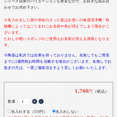
シリーズ自体のバリエーションも豊富なので、お好きな組み合
わせでお求め下さい。
※名入れをした器や赤絵の入った器はお使いの食器洗浄機・乾
燥機によってはごくまれにお名前や色が消えてしまう場合がご
ざいます。
たわしや硬いスポンジのご使用もお名前が消える原因となりま
す。
※陶器は私共では在庫を持っておりません。名無しでもご用意
までに2週間程お時間を頂戴する場合がございます。名無しでお
急ぎの方は、一度ご連絡頂ますよう宜しくお願いいたします。
1,760
円
（税込）
数量：
+
-
名入れする（550円）
名入れしない