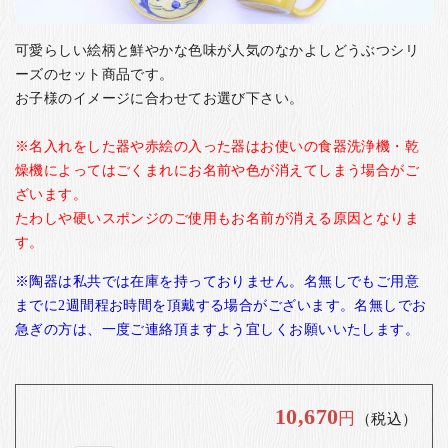
お客様の声
店舗紹介
可愛らしい絵柄と鮮やかな色味が人気のなかよしどうぶつシリ
ーズのセット商品です。
お問い合わせ
お子様のイメージに合わせてお選び下さい。
お知らせ
※名入れをした器や赤絵の入った器はお使いの食器洗浄機・乾
箸ブログ
燥機によってはごくまれにお名前や色が消えてしまう場合がご
English
ざいます。
たわしや硬いスポンジのご使用もお名前が消える原因となりま
す。
※陶器は私共では在庫を持っておりません。名無しでもご用意
までに2週間程お時間を頂戴する場合がございます。名無しでお
急ぎの方は、一度ご連絡頂ますよう宜しくお願いいたします。
10,670
円
（税込）