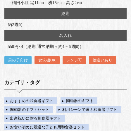
・楕円小皿 縦11cm 横15cm 高さ2cm
納期
約2週間
名入れ
550円×4（納期 通常納期＋約4～6週間）
男の子向け
食洗機OK
レンジ可
絵違いあり
カテゴリ・タグ
おすすめの和食器ギフト
陶磁器のギフト
陶磁器のギフトセット
利用シーンで選ぶ和食器ギフト
出産祝いに贈る和食器ギフト
お食い初めに最適な子ども用和食器セット