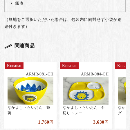
無地
（無地をご選択いただいた場合は、包装内に同封せず小袋が別
途付きます）
関連商品
Konatsu
Konatsu
Konats
ARMR-081-CH
ARMR-084-CH
なかよし・らいおん 茶
なかよし・らいおん 仕
なかよ
碗
切りトレー
グ
1,760
3,630
円
円