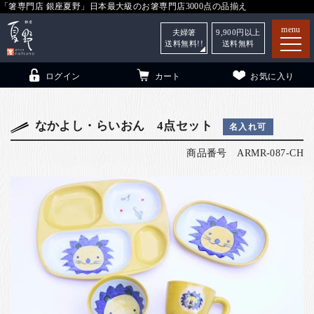
「箸専門店 銀座夏野」日本最大級のお箸専門店3000点の品揃え
menu
夫婦箸
9,900
円以上
送料無料!!
送料無料
ログイン
カート
お気に入り
なかよし・らいおん 4点セット
名入れ可
商品番号
ARMR-087-CH
箸
（贈答用・自宅用）
子供和食器
（贈答用・自宅用）
銀座夏野・箸長
について
小夏
について
こども和食器
ご利用ガイド
法人・飲食店のお客様