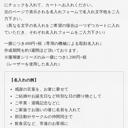
にチェックを入れて、カートへお入れください。
次のページで表示される名入れフォームで名入れ文字他をご入
力下さい。
（異なる文字の名入れをご希望の場合は一つずつカートに入れ
ていただき、それぞれ名入れフォームをご入力下さい）
一膳につき400円+税（専用の機械による彫刻名入れ）
作成期間を約1週間ほど頂いております。
※珊瑚箸シリーズのみ一膳につき1,200円+税
（レーザーを使用した名入れ）
【名入れの例】
感謝の言葉を、お箸に乗せて
ご結婚やお誕生日など特別な日の贈り物として
ご卒業・退職記念などに
ご家族でお揃いの箸に名前を入れて
部活動やサークルの仲間同士で
飲食店など、常連のお客様に