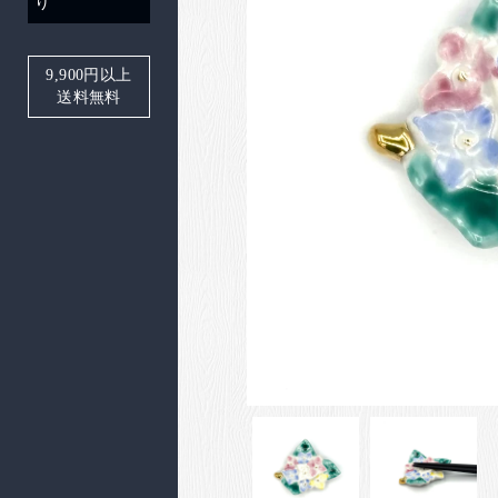
り
9,900
円以上
送料無料