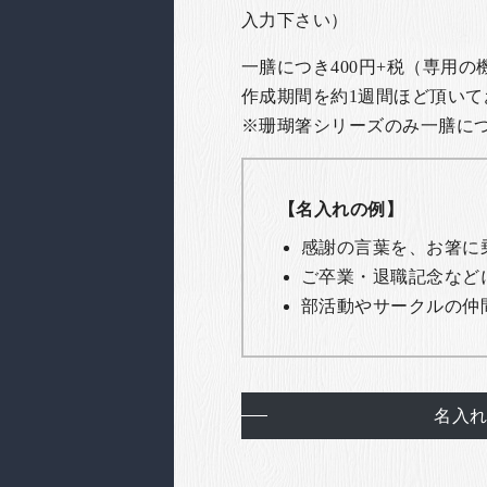
入力下さい）
一膳につき400円+税（専用
作成期間を約1週間ほど頂いて
※珊瑚箸シリーズのみ一膳につき
【名入れの例】
感謝の言葉を、お箸に
ご卒業・退職記念など
部活動やサークルの仲
名入