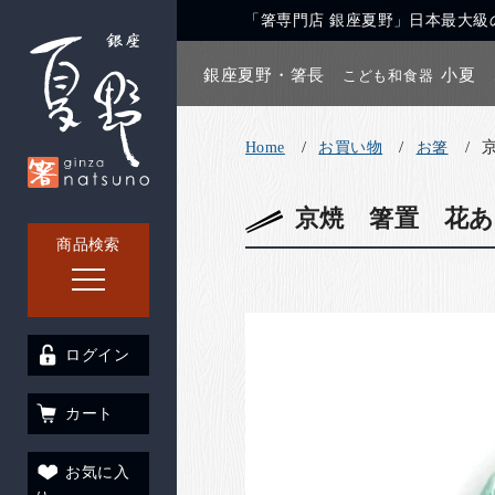
「箸専門店 銀座夏野」日本最大級の
銀座夏野・箸長
小夏
こども和食器
Home
お買い物
お箸
京焼 箸置 花
商品検索
ログイン
カート
お気に入