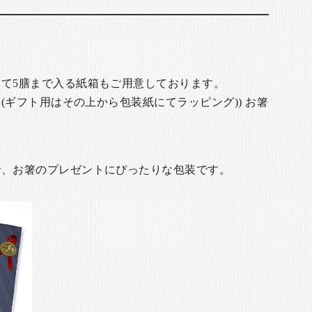
て5膳まで入る紙箱もご用意しております。
(ギフト用はその上から包装紙にてラッピング)) お箸
で、お箸のプレゼントにぴったりな包装です。