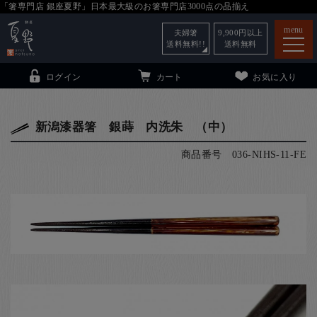
「箸専門店 銀座夏野」日本最大級のお箸専門店3000点の品揃え
menu
夫婦箸
9,900
円以上
送料無料!!
送料無料
ログイン
カート
お気に入り
新潟漆器箸 銀蒔 内洗朱 （中）
商品番号
036-NIHS-11-FE
箸
（贈答用・自宅用）
子供和食器
（贈答用・自宅用）
銀座夏野・箸長
について
小夏
について
こども和食器
ご利用ガイド
法人・飲食店のお客様