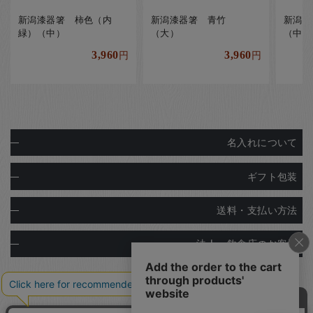
新潟漆器箸 柿色（内
新潟漆器箸 青竹
新潟
緑）（中）
（大）
（中）
3,960
3,960
円
円
名入れについて
ギフト包装
送料・支払い方法
法人・飲食店のお客様