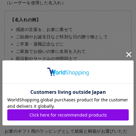
（レーザーを使用した名入れ）
【名入れの例】
感謝の言葉を、お箸に乗せて
ご結婚やお誕生日など特別な日の贈り物として
ご卒業・退職記念などに
ご家族でお揃いの箸に名前を入れて
部活動やサークルの仲間同士で
飲食店など、常連のお客様に
名入れについて詳しくはこちら
ギフト包装について
お箸のギフト用のラッピングとして紙箱と桐箱がお選びいただ