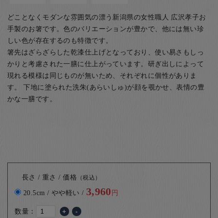
どことなくモダンな雰囲気の漂う新潟県の女性職人 広沢孝子お
手製のお箸です。色のバリエーションが豊かで、他には無い珍
しい色が存在するのも特徴です。
箸先はざらざらした乾漆仕上げとなっており、使い易さもしっ
かりと考慮された一膳に仕上がっています。研ぎ出しによって
現れる模様は同じものが無いため、それぞれに個性がありま
す。 下地に塗られた洗朱(あらいしゅ)が顔を覗かせ、表情の豊
かな一膳です。
長さ / 重さ / 価格
（税込）
3,960
20.5cm / やや軽い /
円
数量：
+
-