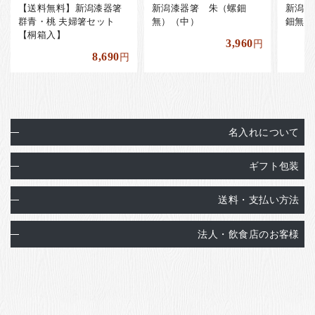
【送料無料】新潟漆器箸
新潟漆器箸 朱（螺鈿
新潟漆
群青・桃 夫婦箸セット
無）（中）
鈿無）
【桐箱入】
3,960
円
8,690
円
名入れについて
ギフト包装
送料・支払い方法
法人・飲食店のお客様