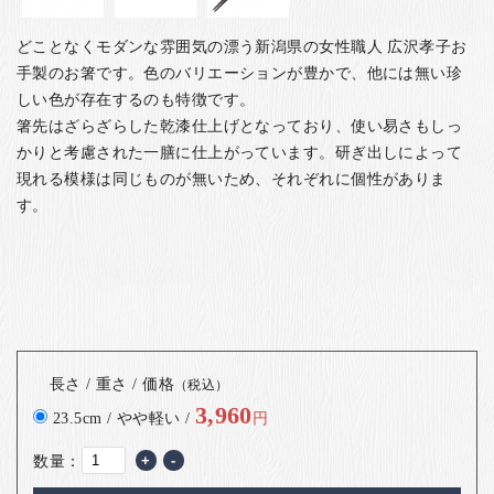
どことなくモダンな雰囲気の漂う新潟県の女性職人 広沢孝子お
手製のお箸です。色のバリエーションが豊かで、他には無い珍
しい色が存在するのも特徴です。
箸先はざらざらした乾漆仕上げとなっており、使い易さもしっ
かりと考慮された一膳に仕上がっています。研ぎ出しによって
現れる模様は同じものが無いため、それぞれに個性がありま
す。
長さ / 重さ / 価格
（税込）
3,960
23.5cm / やや軽い /
円
数量：
+
-