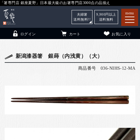
「箸専門店 銀座夏野」日本最大級のお箸専門店3000点の品揃え
menu
夫婦箸
9,900
円以上
送料無料!!
送料無料
ログイン
カート
お気に入り
新潟漆器箸 銀蒔（内浅黄）（大）
商品番号
036-NIHS-12-MA
箸
（贈答用・自宅用）
子供和食器
（贈答用・自宅用）
銀座夏野・箸長
について
小夏
について
こども和食器
ご利用ガイド
法人・飲食店のお客様