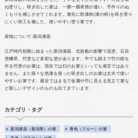
ね塗りし、研ぎ出した箸は、一膳一膳表情が違い、手作りのぬ
くもりを感じさせてくれます。箸先に乾漆粉(漆の粉)を蒔き滑り
にくい加工を施した、使いやすい塗り箸です。
産地について-新潟漆器
江戸時代初期に始まった新潟漆器。北前船の影響で花塗、石目
塗磯草、竹塗など多彩な塗があります。中でも錆土で竹の節を
作る竹塗のお箸は、現在では幻のお箸といっても過言ではあり
ません。また様々な色漆を使った研ぎ出しのお箸は丈夫で使い
やすいお箸です。最近ではまるで金属や竹に見える見立て箸な
ど新しいデザインのものも出てきています。
カテゴリ・タグ
新潟漆器（新潟県）の箸
青色（ブルー）の箸