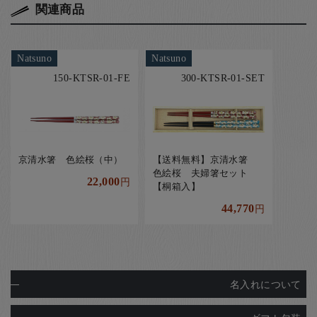
関連商品
Natsuno
Natsuno
150-KTSR-01-FE
300-KTSR-01-SET
京清水箸 色絵桜（中）
【送料無料】京清水箸
色絵桜 夫婦箸セット
22,000
円
【桐箱入】
44,770
円
名入れについて