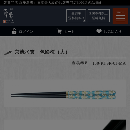
「箸専門店 銀座夏野」日本最大級のお箸専門店3000点の品揃え
menu
夫婦箸
9,900
円以上
送料無料!!
送料無料
ログイン
カート
お気に入り
京清水箸 色絵桜（大）
商品番号
150-KTSR-01-MA
箸
（贈答用・自宅用）
子供和食器
（贈答用・自宅用）
銀座夏野・箸長
について
小夏
について
こども和食器
ご利用ガイド
法人・飲食店のお客様