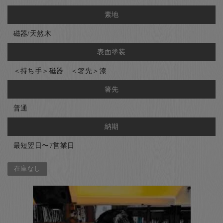
素地
磁器/天然木
表面塗装
＜持ち手＞磁器 ＜箸先＞漆
箸先
普通
納期
最短翌日〜7営業日
在庫なし