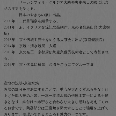
サーカシブィリ・グルジア大統領夫妻来日の際に記念
品の注文を受ける。
日本のやきもの展に出品。
2009年 二代目瑞泉を継承する。
2011年 府、イタリア交流記念品制作。京の名品展出品(大宮御
所)
2013年 京の伝統工芸士をめぐる大茶会に出品(京都聖護院)
2014年 京焼・清水焼展 入選
2015年 京の名工 京都府伝統産業優秀技術者として表彰され
る。
2016年 京・伏見に移窯 台湾そごうにてグループ展
産地の説明-京清水焼
陶器の部分を空洞にすることで、重心が大きくずれる事なく仕
上げた職人技のお箸。一本一本清水焼の伝統工芸士による手描
きとなり、絵付けの緻密さと合わさり大きな感動を与えてくれ
るお箸です。陶器部分は三度焼き締めすることで強度を上げて
おります。修理ができるところも魅力の一つです。