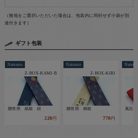
（無地をご選択いただいた場合は、包装内に同封せず小袋が別
途付きます）
ギフト包装
Natsuno
Natsuno
Natsun
Z-BOX-KAMI-B
Z-BOX-KIRI
贈答用 紙箱 紺
贈答用 桐箱
風呂敷
220
770
円
円