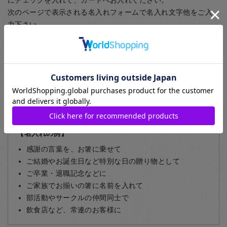
次のページで表示される名入れフォームで名入れ文字他をご入
力下さい。
（異なる文字の名入れをご希望の場合は一つずつカートに入れ
ていただき、それぞれ名入れフォームをご入力下さい）
一膳につき400円+税（専用の機械による彫刻名入れ）
作成期間を約1週間ほど頂いております。
※珊瑚箸シリーズのみ一膳につき1,200円+税
（レーザーを使用した名入れ）
【名入れの例】
感謝の言葉を、お箸に乗せて
ご結婚やお誕生日など特別な日の贈り物として
ご卒業・退職記念などに
ご家族でお揃いの箸に名前を入れて
部活動やサークルの仲間同士で
飲食店など、常連のお客様に