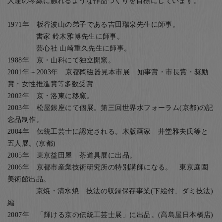
人達の琴線に触れるような作品つくりを目標にしています。
1971年 板谷波山の弟子である吉田瑞泉先生に師事。
書家 鈴木雅博先生に師事。
芸心社 山崎重久先生に師事。
1988年 京・山科にて独立開窯。
2001年～2003年 京都陶磁器見本市展 知事賞・市長賞・奨励
賞・女性推進賞等多数受賞
2002年 京・洛東に移窯。
2003年 松屋銀座にて個展。第三回世界水フォーラム(京都)の記
念品制作。
2004年 伝統工芸士に認定される。木版画家 井堂雅夫氏等と
五人展。(京都)
2005年 東京益田屋 茶道具展に出品。
2006年 京都市産業技術研究所の特別講師になる。 東京庭園
美術館出品。
京焼・清水焼 技法の収録保存事業(下絵付、ダミ技法)
編
2007年 「輝ける京の伝統工芸士展」に出品。(高島屋日本橋店)