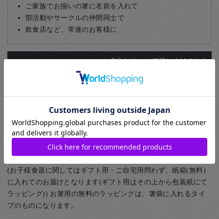
ご家族でお揃いの箸に名前を入れて
部活動やサークルの仲間同士で
飲食店など、常連のお客様に
名入れについて詳しくはこちら
ギフト包装について
お箸のギフト用のラッピングとして紙箱と桐箱がお選びいただ
けます。また、ご家族用として5膳まで入る紙箱もご用意してお
ります。
(お子様食器に関してはギフト用・ご自宅用問わず、紙箱(無料)
に入れてのお届けとなります(ギフト用はその上から包装紙にて
ラッピング)) お箸用の無料のラッピングは、箸袋に入れるタイ
プのものになります。