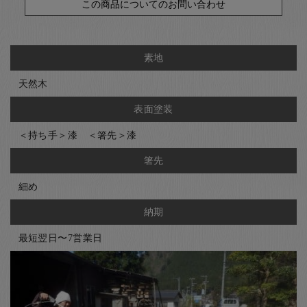
この商品についてのお問い合わせ
素地
天然木
表面塗装
＜持ち手＞漆 ＜箸先＞漆
箸先
細め
納期
最短翌日〜7営業日