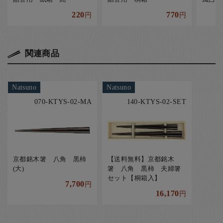
220
770
円
円
関連商品
Natsuno
Natsuno
070-KTYS-02-MA
140-KTYS-02-SET
京都銘木箸 八角 黒柿
【送料無料】京都銘木
(大)
箸 八角 黒柿 夫婦箸
セット【桐箱入】
7,700
円
16,170
円