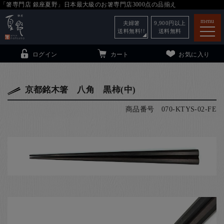
「箸専門店 銀座夏野」日本最大級のお箸専門店3000点の品揃え
menu
夫婦箸
9,900
円以上
送料無料!!
送料無料
ログイン
カート
お気に入り
京都銘木箸 八角 黒柿(中)
商品番号
070-KTYS-02-FE
箸
（贈答用・自宅用）
子供和食器
（贈答用・自宅用）
銀座夏野・箸長
について
小夏
について
こども和食器
ご利用ガイド
法人・飲食店のお客様