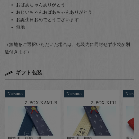
おばあちゃんありがとう
おじいちゃんおばあちゃんありがとう
お誕生日おめでとうございます
無地
（無地をご選択いただいた場合は、包装内に同封せず小袋が別
途付きます）
ギフト包装
Natsuno
Natsuno
Natsun
Z-BOX-KAMI-B
Z-BOX-KIRI
贈答用 紙箱 紺
贈答用 桐箱
風呂敷