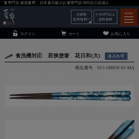
「箸専門店 銀座夏野」日本最大級のお箸専門店3000点の品揃え
menu
夫婦箸
9,900
円以上
送料無料!!
送料無料
ログイン
カート
お気に入り
食洗機対応 若狭塗箸 花日和(大)
名入れ可
商品番号
015-OBKW-03-MA
箸
（贈答用・自宅用）
子供和食器
（贈答用・自宅用）
銀座夏野・箸長
について
小夏
について
こども和食器
ご利用ガイド
法人・飲食店のお客様