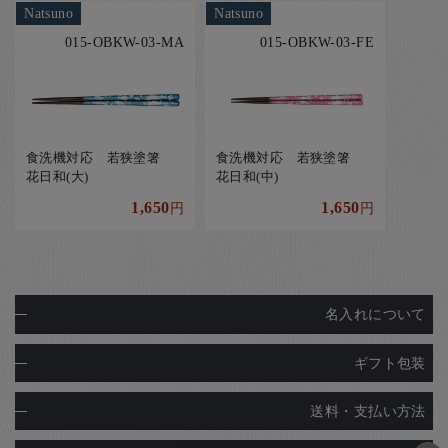
Natsuno
Natsuno
015-OBKW-03-MA
015-OBKW-03-FE
食洗機対応 若狭塗箸
食洗機対応 若狭塗箸
花日和(大)
花日和(中)
1,650
1,650
円
円
名入れについて
ギフト包装
送料・支払い方法