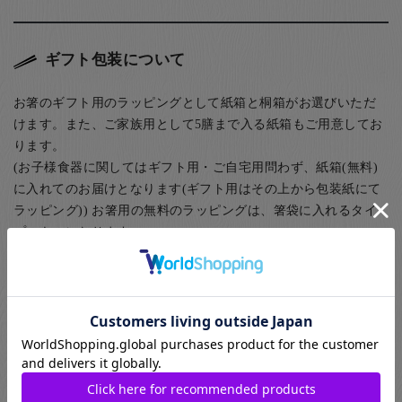
ギフト包装について
お箸のギフト用のラッピングとして紙箱と桐箱がお選びいただ
けます。また、ご家族用として5膳まで入る紙箱もご用意してお
ります。
(お子様食器に関してはギフト用・ご自宅用問わず、紙箱(無料)
に入れてのお届けとなります(ギフト用はその上から包装紙にて
ラッピング)) お箸用の無料のラッピングは、箸袋に入れるタイ
プのものになります。
お箸用のギフトボックスをご注文いただいた方は、￥440-(税別)
でさらに風呂敷でのラッピングもご指定いただけます。日本の
伝統的な贈り物のスタイルで、お箸のプレゼントにぴったりな
包装です。