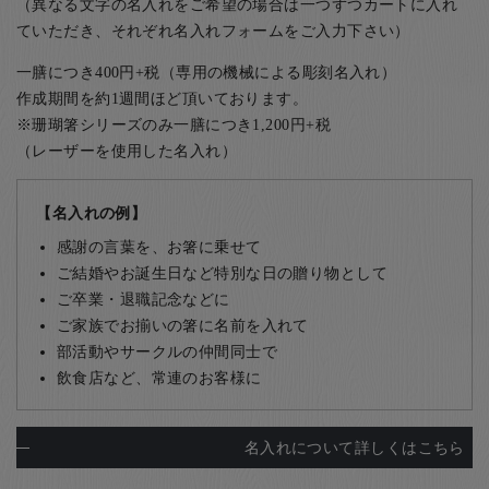
（異なる文字の名入れをご希望の場合は一つずつカートに入れ
ていただき、それぞれ名入れフォームをご入力下さい）
一膳につき400円+税（専用の機械による彫刻名入れ）
作成期間を約1週間ほど頂いております。
※珊瑚箸シリーズのみ一膳につき1,200円+税
（レーザーを使用した名入れ）
【名入れの例】
感謝の言葉を、お箸に乗せて
ご結婚やお誕生日など特別な日の贈り物として
ご卒業・退職記念などに
ご家族でお揃いの箸に名前を入れて
部活動やサークルの仲間同士で
飲食店など、常連のお客様に
名入れについて詳しくはこちら