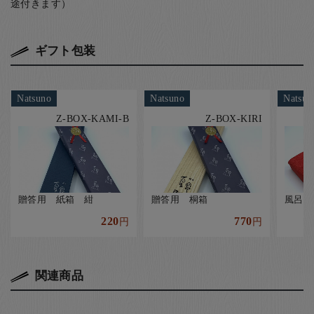
途付きます）
ギフト包装
Natsuno
Natsuno
Natsun
Z-BOX-KAMI-B
Z-BOX-KIRI
贈答用 紙箱 紺
贈答用 桐箱
風呂敷
220
770
円
円
関連商品