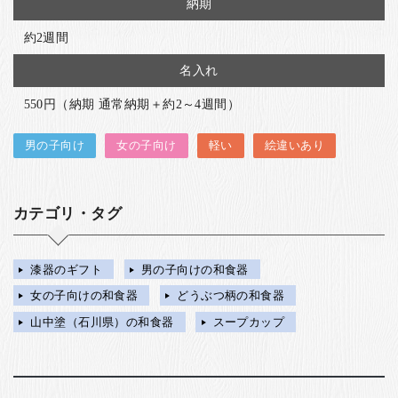
納期
約2週間
名入れ
550円（納期 通常納期＋約2～4週間）
男の子向け
女の子向け
軽い
絵違いあり
カテゴリ・タグ
漆器のギフト
男の子向けの和食器
女の子向けの和食器
どうぶつ柄の和食器
山中塗（石川県）の和食器
スープカップ