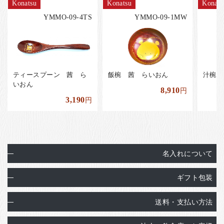
Konatsu
Konatsu
Konats
YMMO-09-4TS
YMMO-09-1MW
ティースプーン 茜 ら
飯椀 茜 らいおん
汁椀 
いおん
8,910
円
3,190
円
名入れについて
ギフト包装
送料・支払い方法