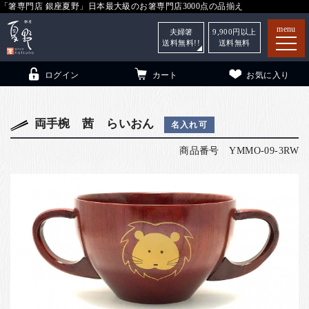
「箸専門店 銀座夏野」日本最大級のお箸専門店3000点の品揃え
menu
夫婦箸
9,900
円以上
送料無料!!
送料無料
ログイン
カート
お気に入り
両手椀 茜 らいおん
名入れ可
商品番号
YMMO-09-3RW
箸
（贈答用・自宅用）
子供和食器
（贈答用・自宅用）
銀座夏野・箸長
について
小夏
について
こども和食器
ご利用ガイド
法人・飲食店のお客様