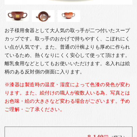
お客様の声
店舗紹介
お問い合わせ
お子様用食器として大人気の取っ手が二つ付いたスープ
お知らせ
カップです。取っ手のおかげで持ちやすく、こぼれにく
箸ブログ
い点が人気です。また、普通の汁椀よりも厚めに作られ
ているため、熱くなりにくく安心して使って頂けます。
English
離乳食用などとしてもお使いいただけます。名入れは絵
柄のある反対側の側面に入ります。
※漆器は製造時の温度・湿度によって色漆の発色が変わ
ります。また、絵付けの職人が複数人いる為、写真とは
お色味・絵の大きさなど変わる場合がございます。予め
ご理解・ご了承ください。
8,140