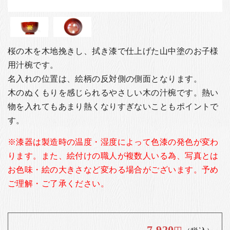
お客様の声
店舗紹介
お問い合わせ
桜の木を木地挽きし、拭き漆で仕上げた山中塗のお子様
お知らせ
用汁椀です。
箸ブログ
名入れの位置は、絵柄の反対側の側面となります。
木のぬくもりを感じられるやさしい木の汁椀です。熱い
English
物を入れてもあまり熱くなりすぎないこともポイントで
す。
※漆器は製造時の温度・湿度によって色漆の発色が変わ
ります。また、絵付けの職人が複数人いる為、写真とは
お色味・絵の大きさなど変わる場合がございます。予め
ご理解・ご了承ください。
7,920