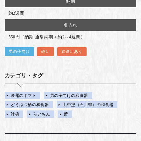
納期
約2週間
名入れ
550円（納期 通常納期＋約2～4週間）
男の子向け
軽い
絵違いあり
カテゴリ・タグ
漆器のギフト
男の子向けの和食器
どうぶつ柄の和食器
山中塗（石川県）の和食器
汁椀
らいおん
茜