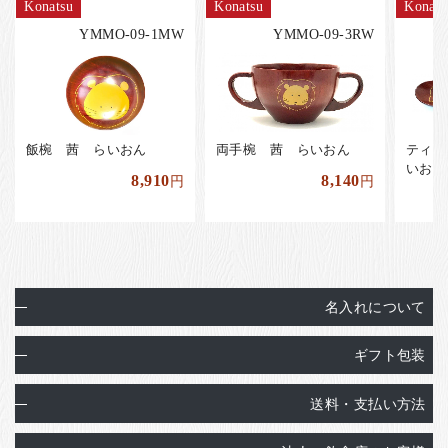
Konatsu
Konatsu
Konats
YMMO-09-1MW
YMMO-09-3RW
飯椀 茜 らいおん
両手椀 茜 らいおん
ティー
いおん
8,910
8,140
円
円
名入れについて
ギフト包装
送料・支払い方法