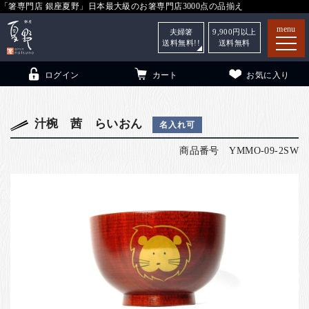
「箸専門店 銀座夏野」日本最大級のお箸専門店3000点の品揃え
menu
夫婦箸
9,900
円以上
送料無料!!
送料無料
ログイン
カート
お気に入り
汁椀 茜 らいおん
名入れ可
商品番号
YMMO-09-2SW
箸
（贈答用・自宅用）
子供和食器
（贈答用・自宅用）
銀座夏野・箸長
について
小夏
について
こども和食器
ご利用ガイド
法人・飲食店のお客様