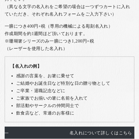
（異なる文字の名入れをご希望の場合は一つずつカートに入れ
ていただき、それぞれ名入れフォームをご入力下さい）
一膳につき400円+税（専用の機械による彫刻名入れ）
作成期間を約1週間ほど頂いております。
※珊瑚箸シリーズのみ一膳につき1,200円+税
（レーザーを使用した名入れ）
【名入れの例】
感謝の言葉を、お箸に乗せて
ご結婚やお誕生日など特別な日の贈り物として
ご卒業・退職記念などに
ご家族でお揃いの箸に名前を入れて
部活動やサークルの仲間同士で
飲食店など、常連のお客様に
名入れについて詳しくはこちら