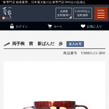
「箸専門店 銀座夏野」日本最大級のお箸専門店3000点の品揃え
menu
夫婦箸
9,900
円以上
送料無料!!
送料無料
ログイン
カート
お気に入り
両手椀 茜 新ぱんだ 歩
名入れ可
商品番号
YMMO-23-3RW
箸
（贈答用・自宅用）
子供和食器
（贈答用・自宅用）
銀座夏野・箸長
について
小夏
について
こども和食器
ご利用ガイド
法人・飲食店のお客様