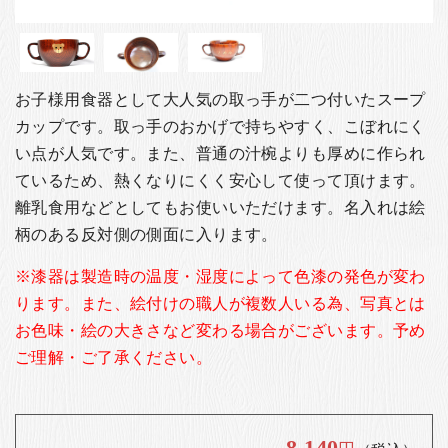
お客様の声
店舗紹介
お問い合わせ
お子様用食器として大人気の取っ手が二つ付いたスープ
お知らせ
カップです。取っ手のおかげで持ちやすく、こぼれにく
箸ブログ
い点が人気です。また、普通の汁椀よりも厚めに作られ
ているため、熱くなりにくく安心して使って頂けます。
English
離乳食用などとしてもお使いいただけます。名入れは絵
柄のある反対側の側面に入ります。
※漆器は製造時の温度・湿度によって色漆の発色が変わ
ります。また、絵付けの職人が複数人いる為、写真とは
お色味・絵の大きさなど変わる場合がございます。予め
ご理解・ご了承ください。
8,140