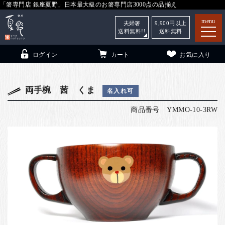
「箸専門店 銀座夏野」日本最大級のお箸専門店3000点の品揃え
menu
夫婦箸
9,900
円以上
送料無料!!
送料無料
ログイン
カート
お気に入り
両手椀 茜 くま
名入れ可
商品番号
YMMO-10-3RW
箸
（贈答用・自宅用）
子供和食器
（贈答用・自宅用）
銀座夏野・箸長
について
小夏
について
こども和食器
ご利用ガイド
法人・飲食店のお客様