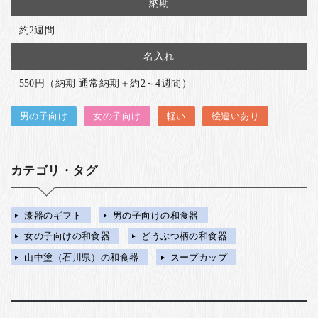
納期
約2週間
名入れ
550円（納期 通常納期＋約2～4週間）
男の子向け
女の子向け
軽い
絵違いあり
カテゴリ・タグ
漆器のギフト
男の子向けの和食器
女の子向けの和食器
どうぶつ柄の和食器
山中塗（石川県）の和食器
スープカップ