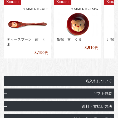
Konatsu
Konatsu
Konats
YMMO-10-4TS
YMMO-10-1MW
ティースプーン 茜 く
飯椀 茜 くま
汁椀 
ま
8,910
円
3,190
円
名入れについて
ギフト包装
送料・支払い方法