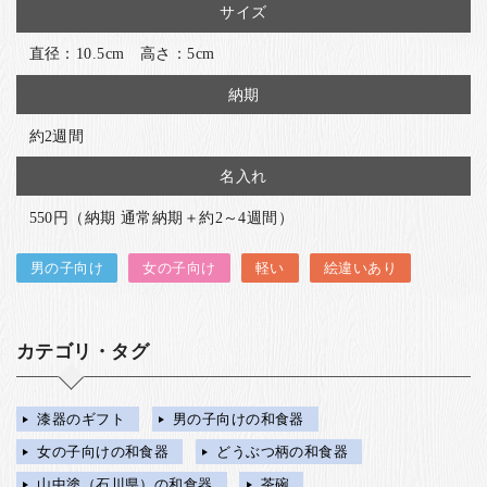
サイズ
直径：10.5cm 高さ：5cm
納期
約2週間
名入れ
550円（納期 通常納期＋約2～4週間）
男の子向け
女の子向け
軽い
絵違いあり
カテゴリ・タグ
漆器のギフト
男の子向けの和食器
女の子向けの和食器
どうぶつ柄の和食器
山中塗（石川県）の和食器
茶碗