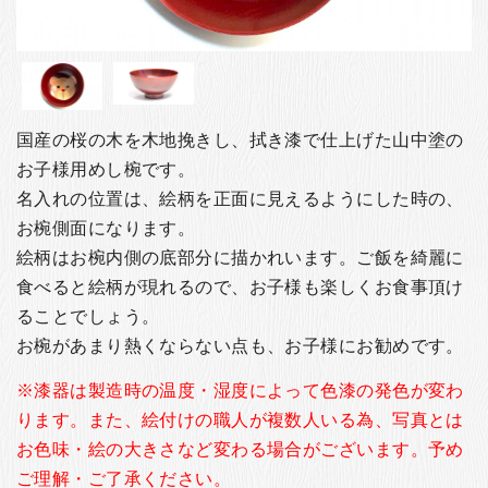
お客様の声
店舗紹介
お問い合わせ
お知らせ
国産の桜の木を木地挽きし、拭き漆で仕上げた山中塗の
箸ブログ
お子様用めし椀です。
名入れの位置は、絵柄を正面に見えるようにした時の、
English
お椀側面になります。
絵柄はお椀内側の底部分に描かれいます。ご飯を綺麗に
食べると絵柄が現れるので、お子様も楽しくお食事頂け
ることでしょう。
お椀があまり熱くならない点も、お子様にお勧めです。
※漆器は製造時の温度・湿度によって色漆の発色が変わ
ります。また、絵付けの職人が複数人いる為、写真とは
お色味・絵の大きさなど変わる場合がございます。予め
ご理解・ご了承ください。