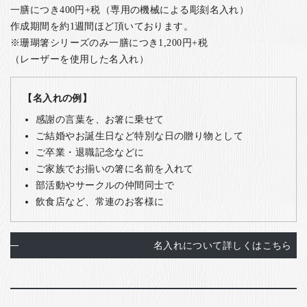
一膳につき400円+税（専用の機械による彫刻名入れ）
作成期間を約1週間ほど頂いております。
※珊瑚箸シリーズのみ一膳につき1,200円+税
（レーザーを使用した名入れ）
【名入れの例】
感謝の言葉を、お箸に乗せて
ご結婚やお誕生日など特別な日の贈り物として
ご卒業・退職記念などに
ご家族でお揃いの箸に名前を入れて
部活動やサークルの仲間同士で
飲食店など、常連のお客様に
名入れについて詳しくはこちら