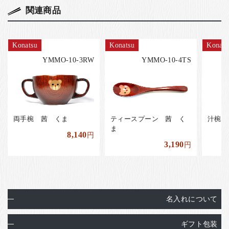
関連商品
Konatsu
Konatsu
Konats
YMMO-10-3RW
YMMO-10-4TS
両手椀 茜 くま
ティースプーン 茜 く
汁椀 
ま
8,140
円
3,190
円
名入れについて
ギフト包装