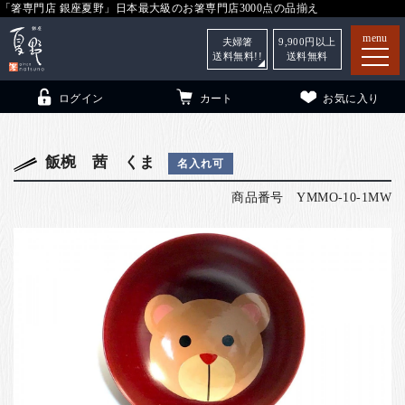
「箸専門店 銀座夏野」日本最大級のお箸専門店3000点の品揃え
menu
夫婦箸
9,900
円以上
送料無料!!
送料無料
ログイン
カート
お気に入り
飯椀 茜 くま
名入れ可
商品番号
YMMO-10-1MW
箸
（贈答用・自宅用）
子供和食器
（贈答用・自宅用）
銀座夏野・箸長
について
小夏
について
こども和食器
ご利用ガイド
法人・飲食店のお客様