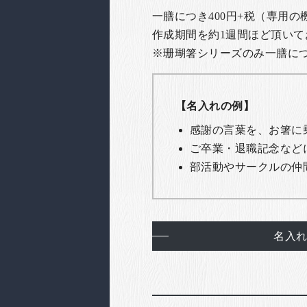
一膳につき400円+税（専用
作成期間を約1週間ほど頂いて
※珊瑚箸シリーズのみ一膳につき
【名入れの例】
感謝の言葉を、お箸に
ご卒業・退職記念など
部活動やサークルの仲
名入