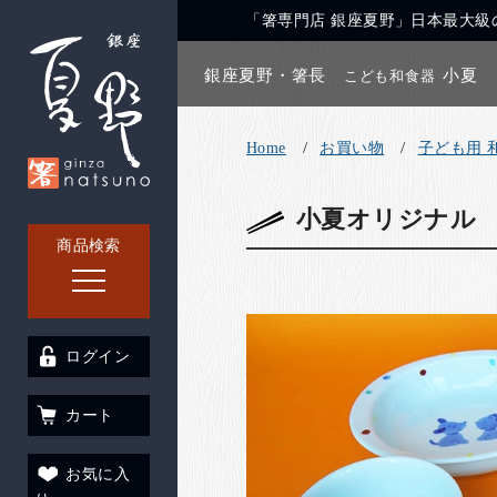
「箸専門店 銀座夏野」日本最大級の
銀座夏野・箸長
小夏
こども和食器
Home
お買い物
子ども用 
小夏オリジナル 
商品検索
ログイン
カート
お気に入