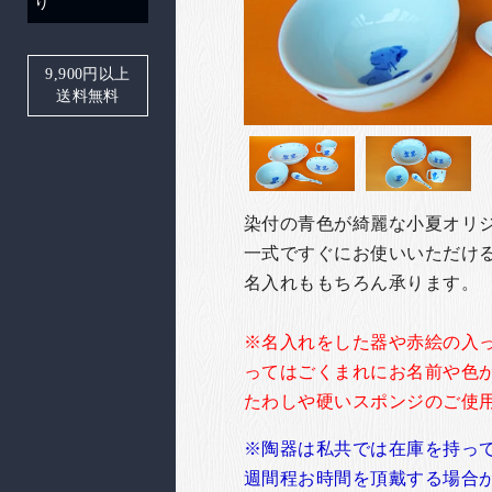
り
9,900
円以上
送料無料
染付の青色が綺麗な小夏オリ
一式ですぐにお使いいただけ
名入れももちろん承ります。
※名入れをした器や赤絵の入
ってはごくまれにお名前や色
たわしや硬いスポンジのご使
※陶器は私共では在庫を持っ
週間程お時間を頂戴する場合