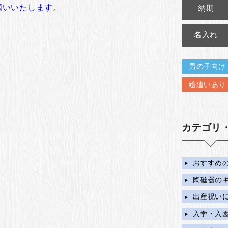
願いいたします。
納期
名入れ
男の子向け
絵違いあり
カテゴリ
おすすめ
陶磁器の
出産祝い
入学・入