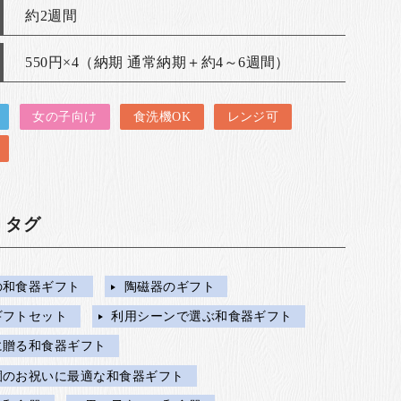
約2週間
550円×4（納期 通常納期＋約4～6週間）
女の子向け
食洗機OK
レンジ可
・タグ
の和食器ギフト
陶磁器のギフト
ギフトセット
利用シーンで選ぶ和食器ギフト
に贈る和食器ギフト
園のお祝いに最適な和食器ギフト