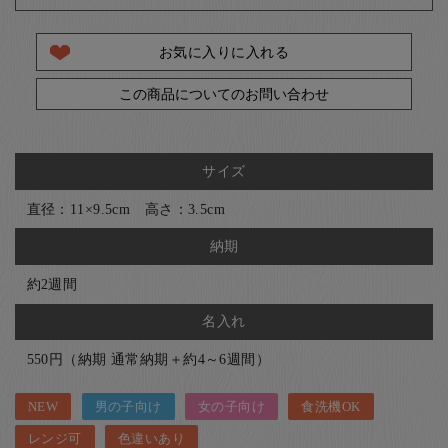
お気に入りに入れる
この商品についてのお問い合わせ
サイズ
直径：11×9.5cm 高さ：3.5cm
納期
約2週間
名入れ
550円（納期 通常納期＋約4～6週間）
NEW
男の子向け
女の子向け
食洗機OK
レンジ可
色違いあり