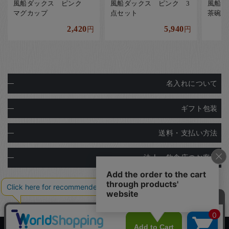
風船ダックス ピンク
風船ダックス ピンク 3
風船
マグカップ
点セット
茶碗
2,420
5,940
円
円
名入れについて
ギフト包装
送料・支払い方法
法人・飲食店のお客様
Copyright© Ginza Natsuno Co.,Ltd.