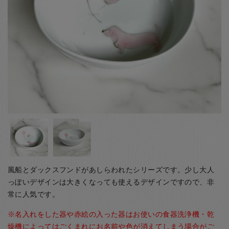
お客様の声
店舗紹介
お問い合わせ
お知らせ
箸ブログ
English
風船とダックスフンドがあしらわれたシリーズです。少し大人
っぽいデザインは大きくなっても使えるデザインですので、非
常に人気です。
※名入れをした器や赤絵の入った器はお使いの食器洗浄機・乾
燥機によってはごくまれにお名前や色が消えてしまう場合がご