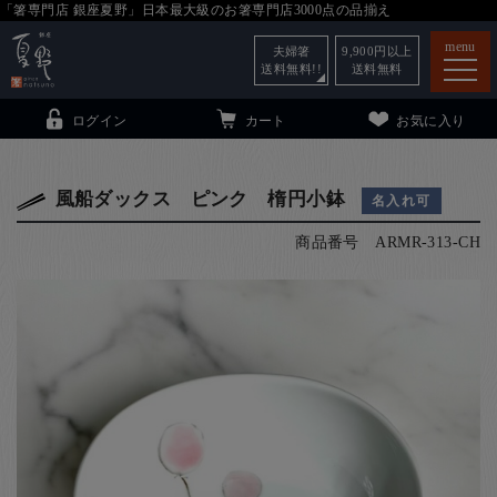
「箸専門店 銀座夏野」日本最大級のお箸専門店3000点の品揃え
menu
夫婦箸
9,900
円以上
送料無料!!
送料無料
ログイン
カート
お気に入り
風船ダックス ピンク 楕円小鉢
名入れ可
商品番号
ARMR-313-CH
箸
（贈答用・自宅用）
子供和食器
（贈答用・自宅用）
銀座夏野・箸長
について
小夏
について
こども和食器
ご利用ガイド
法人・飲食店のお客様