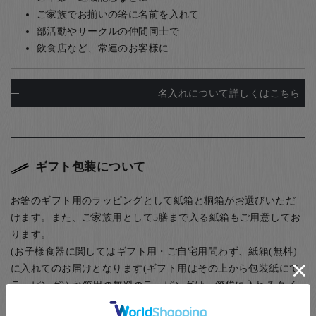
ご家族でお揃いの箸に名前を入れて
部活動やサークルの仲間同士で
飲食店など、常連のお客様に
名入れについて詳しくはこちら
ギフト包装について
お箸のギフト用のラッピングとして紙箱と桐箱がお選びいただ
けます。また、ご家族用として5膳まで入る紙箱もご用意してお
ります。
(お子様食器に関してはギフト用・ご自宅用問わず、紙箱(無料)
に入れてのお届けとなります(ギフト用はその上から包装紙にて
ラッピング)) お箸用の無料のラッピングは、箸袋に入れるタイ
プのものになります。