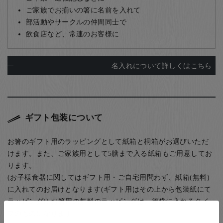
ご家族でお揃いの箸に名前を入れて
部活動やサークルの仲間同士で
飲食店など、常連のお客様に
名入れについて詳しくはこちら
ギフト包装について
お箸のギフト用のラッピングとして紙箱と桐箱がお選びいただ
けます。また、ご家族用として5膳まで入る紙箱もご用意してお
ります。
(お子様食器に関してはギフト用・ご自宅用問わず、紙箱(無料)
に入れてのお届けとなります(ギフト用はその上から包装紙にて
ラッピング)) お箸用の無料のラッピングは、箸袋に入れるタイ
プのものになります。