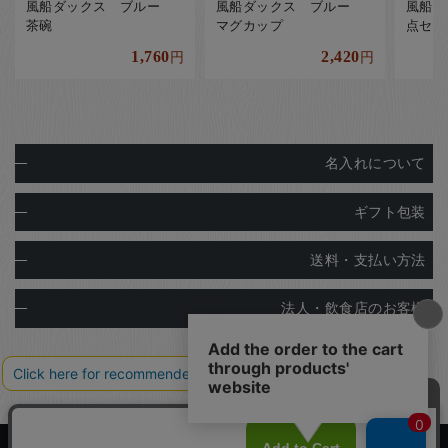
風船ダックス ブルー
風船ダックス ブルー
風船ダ
茶碗
マグカップ
点セッ
1,760
2,420
円
円
名入れについて
ギフト包装
送料・支払い方法
法人・飲食店のお客様
Copyright© Ginza Natsuno Co.,Ltd.