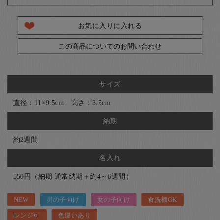
お気に入りに入れる
この商品についてのお問い合わせ
サイズ
直径：11×9.5cm 高さ：3.5cm
納期
約2週間
名入れ
550円（納期 通常納期＋約4～6週間）
NEW
男の子向け
女の子向け
食洗機OK
レンジ可
色違いあり