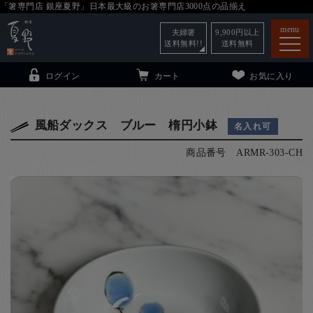
「箸専門店 銀座夏野」日本最大級のお箸専門店3000点の品揃え
menu
夫婦箸
9,900
円以上
送料無料!!
送料無料
ログイン
カート
お気に入り
風船ダックス ブルー 楕円小鉢
名入れ可
商品番号
ARMR-303-CH
箸
（贈答用・自宅用）
子供和食器
（贈答用・自宅用）
銀座夏野・箸長
について
小夏
について
こども和食器
ご利用ガイド
法人・飲食店のお客様