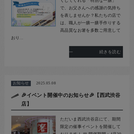
くしてくれる「特別な一膳」
お客様の声
で、お父さんへの感謝の気持ち
店舗紹介
を表しませんか？私たちの店で
お問い合わせ
は、職人が一膳一膳手作りする
高品質なお箸を多数ご用意して
お知らせ
おり...
箸ブログ
続きを読む
English
お知らせ
2025.05.08
🎉イベント開催中のお知らせ🎉【西武渋谷
店】
ただいま西武渋谷店にて、期間
限定の催事イベントを開催して