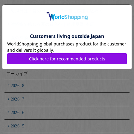
8月4日は「箸の日」― 一膳一膳に感謝を込めて
津軽塗で感じる夏の景色🍉｜銀座夏野 本店
夏の風物詩🎐｜銀座夏野アトレ吉祥寺店
🦆照明陶芸作家・大野 哲（あきら）さん箸置 POPUP開催の
お知らせ🦆〈銀座夏野 スカイツリー店〉
アーカイブ
2026. 8
2026. 7
2026. 6
2026. 5