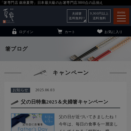
「箸専門店 銀座夏野」日本最大級のお箸専門店3000点の品揃え
menu
夫婦箸
9,900
円以上
送料無料!!
送料無料
ログイン
カート
お気に入り
箸ブログ
箸
（贈答用・自宅用）
キャンペーン
子供和食器
（贈答用・自宅用）
銀座夏野・箸長
について
お知らせ
2025.06.03
小夏
について
こども和食器
父の日特集2025＆夫婦箸キャンペーン
ご利用ガイド
父の日が近づいてきましたね！
法人・飲食店のお客様
今年は、毎日の食事を一層楽し