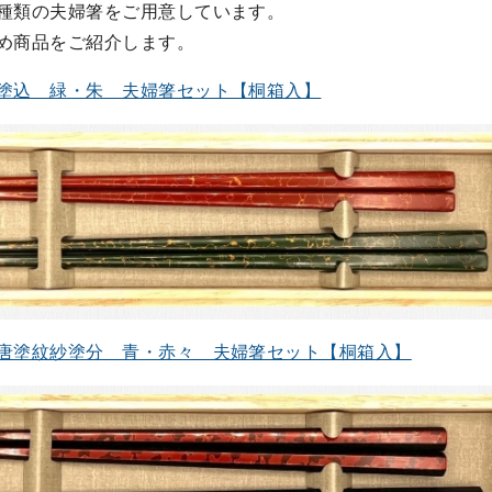
種類の夫婦箸をご用意しています。
め商品をご紹介します。
塗込 緑・朱 夫婦箸セット【桐箱入】
唐塗紋紗塗分 青・赤々 夫婦箸セット【桐箱入】