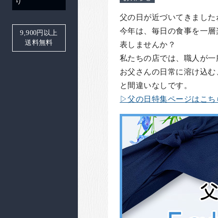
り
父の日が近づいてきました
今年は、毎日の食事を一層
9,900
円以上
送料無料
表しませんか？
私たちの店では、職人が一
お父さんの日常に溶け込む
と間違いなしです。
▷父の日特集ページはこち