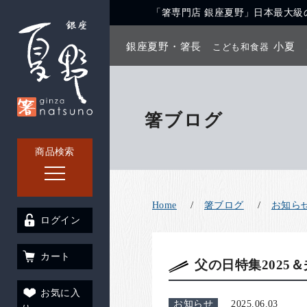
「箸専門店 銀座夏野」日本最大級の
銀座夏野・箸長
小夏
こども和食器
箸ブログ
商品検索
Home
箸ブログ
お知ら
ログイン
カート
父の日特集2025
お気に入
お知らせ
2025.06.03