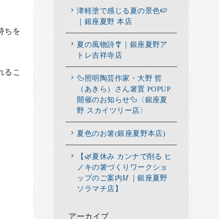
津軽塗で感じる夏の景色🍉
｜銀座夏野 本店
持ちを
夏の風物詩🎐｜銀座夏野ア
トレ吉祥寺店
れるこ
🦆照明陶芸作家・大野 哲
（あきら）さん箸置 POPUP
開催のお知らせ🦆〈銀座夏
野 スカイツリー店〉
夏色のお箸(銀座夏野本店)
【🌿夏休み カンナで削る ヒ
ノキの箸づくりワークショ
ップのご案内🥢｜銀座夏野
ソラマチ店】
アーカイブ