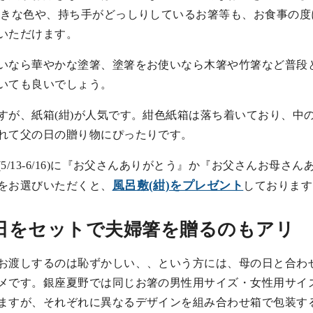
好きな色や、持ち手がどっしりしているお箸等も、お食事の度
いただけます。
いなら華やかな塗箸、塗箸をお使いなら木箸や竹箸など普段
いても良いでしょう。
すが、紙箱(紺)が人気です。紺色紙箱は落ち着いており、中
れて父の日の贈り物にぴったりです。
/13-6/16)に『お父さんありがとう』か『お父さんお母さん
風呂敷(紺)をプレゼント
をお選びいただくと、
しております
日をセットで夫婦箸を贈るのもアリ
お渡しするのは恥ずかしい、、という方には、母の日と合わ
メです。銀座夏野では同じお箸の男性用サイズ・女性用サイ
ますが、それぞれに異なるデザインを組み合わせ箱で包装す