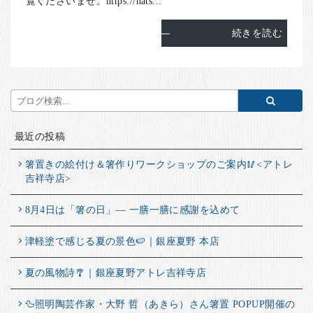
覧くださいませ。https://nats...
続きを読む
最近の投稿
箸置きの絵付け＆箸作りワークショップのご案内🥢<アトレ
吉祥寺店>
8月4日は「箸の日」― 一膳一膳に感謝を込めて
津軽塗で感じる夏の景色🍉｜銀座夏野 本店
夏の風物詩🎐｜銀座夏野アトレ吉祥寺店
🦆照明陶芸作家・大野 哲（あきら）さん箸置 POPUP開催の