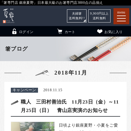
「箸専門店 銀座夏野」日本最大級のお箸専門店3000点の品揃え
menu
夫婦箸
9,900
円以上
送料無料!!
送料無料
ログイン
カート
お気に入り
箸ブログ
箸
（贈答用・自宅用）
2018年11月
子供和食器
（贈答用・自宅用）
銀座夏野・箸長
について
キャンペーン
2018.11.15
小夏
について
こども和食器
職人 三田村善治氏 11月23日（金）～11
月25日（日） 青山店実演のお知らせ
ご利用ガイド
法人・飲食店のお客様
日頃より銀座夏野・小夏をご愛