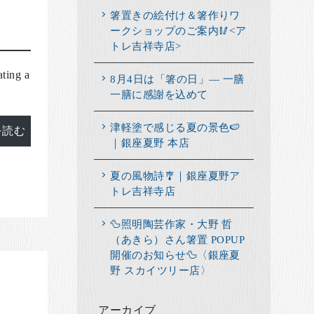
箸置きの絵付け＆箸作りワ
ークショップのご案内🥢<ア
トレ吉祥寺店>
ting a
8月4日は「箸の日」― 一膳
一膳に感謝を込めて
津軽塗で感じる夏の景色🍉
を読む
｜銀座夏野 本店
夏の風物詩🎐｜銀座夏野ア
トレ吉祥寺店
🦆照明陶芸作家・大野 哲
（あきら）さん箸置 POPUP
開催のお知らせ🦆〈銀座夏
野 スカイツリー店〉
アーカイブ