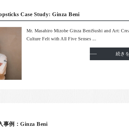
psticks Case Study: Ginza Beni
Mr. Masahiro Mizobe Ginza BeniSushi and Art: Crea
Culture Felt with All Five Senses ...
続き
例：Ginza Beni