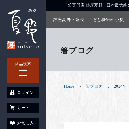
「箸専門店 銀座夏野」日本最大級の
銀座夏野・箸長
小夏
こども和食器
箸ブログ
商品検索
Home
箸ブログ
2024年
ログイン
カート
お気に入