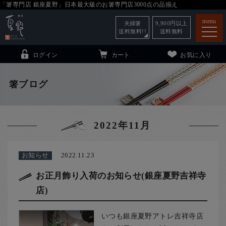
「箸専門店 銀座夏野」日本最大級のお箸専門店3000点の品揃え
menu
夫婦箸
9,900
円以上
送料無料!!
送料無料
ログイン
カート
お気に入り
箸ブログ
箸
（贈答用・自宅用）
2022年11月
子供和食器
（贈答用・自宅用）
銀座夏野・箸長
について
お知らせ
2022.11.23
小夏
について
こども和食器
お正月飾り入荷のお知らせ(銀座夏野吉祥寺
店)
ご利用ガイド
法人・飲食店のお客様
いつも銀座夏野アトレ吉祥寺店