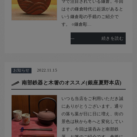
マで注目されている鎌倉。今回
はその鎌倉時代に起源があると
いう鎌倉彫の手鏡のご紹介で
す。 ○鎌倉彫...
続きを読む
お知らせ
2022.11.15
南部鉄器と木箸のオススメ(銀座夏野本店)
いつも当店をご利用いただき誠
にありがとうございます。通り
の落ち葉が日に日に増え、街の
景色は秋から冬へと変化してい
ます。今回は湯呑みと南部鉄
器、お箸のご紹介です。食後に