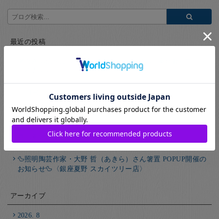
最近の投稿
箸置きの絵付け＆箸作りワークショップのご案内🥢<アトレ
吉祥寺店>
8月4日は「箸の日」― 一膳一膳に感謝を込めて
津軽塗で感じる夏の景色🍉｜銀座夏野 本店
夏の風物詩🎐｜銀座夏野アトレ吉祥寺店
🦆照明陶芸作家・大野 哲（あきら）さん箸置 POPUP開催の
お知らせ🦆〈銀座夏野 スカイツリー店〉
アーカイブ
2026. 8