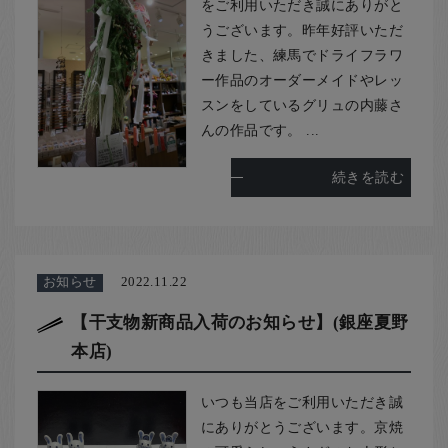
お客様の声
をご利用いただき誠にありがと
うございます。昨年好評いただ
店舗紹介
きました、練馬でドライフラワ
お問い合わせ
ー作品のオーダーメイドやレッ
スンをしているグリュの内藤さ
お知らせ
んの作品です。 ...
箸ブログ
続きを読む
English
お知らせ
2022.11.22
【干支物新商品入荷のお知らせ】(銀座夏野
本店)
いつも当店をご利用いただき誠
にありがとうございます。京焼