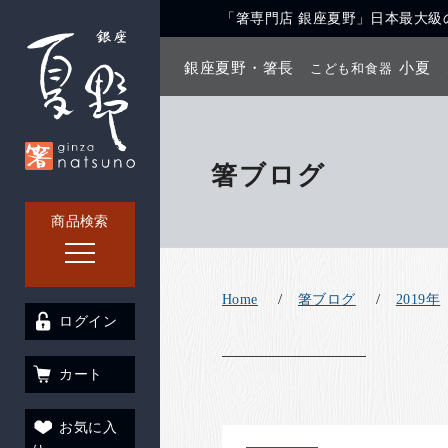
「箸専門店 銀座夏野」日本最大級の
銀座夏野・箸長
小夏
こども和食器
箸ブログ
商品検索
Home
箸ブログ
2019年
ログイン
カート
お気に入