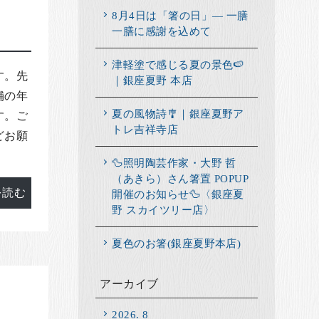
8月4日は「箸の日」― 一膳
一膳に感謝を込めて
津軽塗で感じる夏の景色🍉
す。先
｜銀座夏野 本店
舗の年
夏の風物詩🎐｜銀座夏野ア
す。ご
トレ吉祥寺店
どお願
🦆照明陶芸作家・大野 哲
（あきら）さん箸置 POPUP
を読む
開催のお知らせ🦆〈銀座夏
野 スカイツリー店〉
夏色のお箸(銀座夏野本店)
アーカイブ
2026. 8