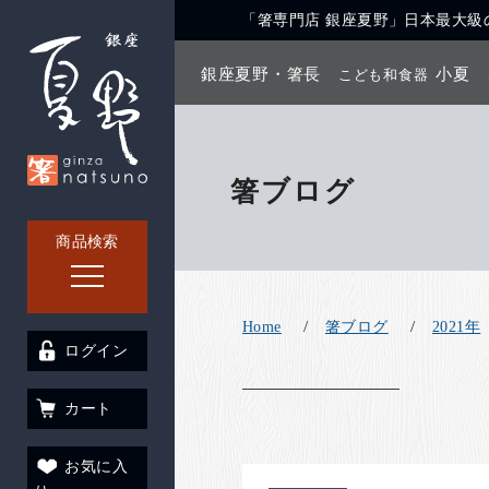
「箸専門店 銀座夏野」日本最大級の
銀座夏野・箸長
小夏
こども和食器
箸ブログ
商品検索
Home
箸ブログ
2021年
ログイン
カート
お気に入