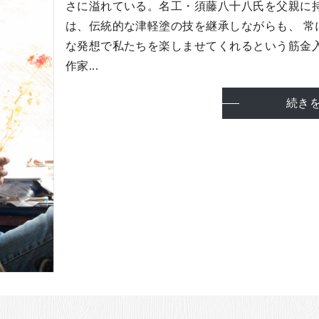
さに溢れている。名工・須藤八十八氏を父親に
は、伝統的な津軽塗の技を継承しながらも、 常
な発想で私たちを楽しませてくれるという筋金
作家...
続き