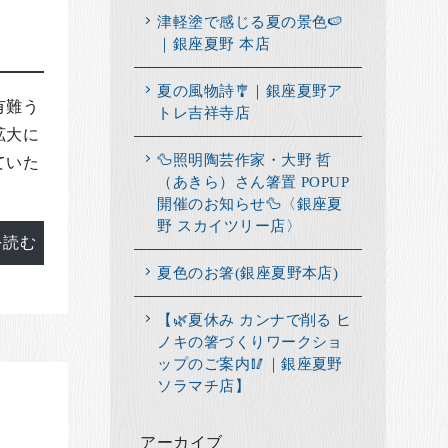
津軽塗で感じる夏の景色🍉
｜銀座夏野 本店
夏の風物詩🎐｜銀座夏野ア
有難う
トレ吉祥寺店
拡大に
🦆照明陶芸作家・大野 哲
ていた
（あきら）さん箸置 POPUP
開催のお知らせ🦆〈銀座夏
野 スカイツリー店〉
を読む
夏色のお箸(銀座夏野本店)
【🌿夏休み カンナで削る ヒ
ノキの箸づくりワークショ
ップのご案内🥢｜銀座夏野
ソラマチ店】
アーカイブ